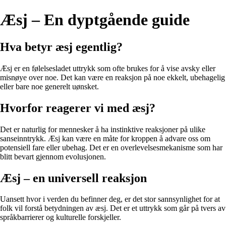
Æsj – En dyptgående guide
Hva betyr æsj egentlig?
Æsj er en følelsesladet uttrykk som ofte brukes for å vise avsky eller
misnøye over noe. Det kan være en reaksjon på noe ekkelt, ubehagelig
eller bare noe generelt uønsket.
Hvorfor reagerer vi med æsj?
Det er naturlig for mennesker å ha instinktive reaksjoner på ulike
sanseinntrykk. Æsj kan være en måte for kroppen å advare oss om
potensiell fare eller ubehag. Det er en overlevelsesmekanisme som har
blitt bevart gjennom evolusjonen.
Æsj – en universell reaksjon
Uansett hvor i verden du befinner deg, er det stor sannsynlighet for at
folk vil forstå betydningen av æsj. Det er et uttrykk som går på tvers av
språkbarrierer og kulturelle forskjeller.