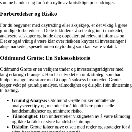
samme handelsdag for å dra nytte av kortsiktige prisendringer.
Forberedelser og Risiko
Før du begynner med daytrading eller aksjekjøp, er det viktig å gjøre
grundige forberedelser. Dette inkluderer å sette deg inn i markedet,
analysere selskaper og holde deg oppdatert på relevant informasjon.
Det er også viktig å være klar over risikoen knyttet til investeringer i
aksjemarkedet, spesielt innen daytrading som kan være volatilt.
Oddmund Grøtte: En Suksesshistorie
Oddmund Grøtte er en velkjent trader og investeringsrådgiver med
lang erfaring i bransjen. Han har utviklet en unik strategi som har
hjulpet mange investorer med å oppnå suksess i markedet. Grøtte
legger vekt på grundig analyse, tålmodighet og disiplin i sin tilnærming
til trading.
Grundig Analyse:
Oddmund Grøtte bruker omfattende
analyseverktøy og metoder for å identifisere potensielle
handelsmuligheter og minimere risiko.
Tålmodighet:
Han understreker viktigheten av å være tålmodig
og ikke la følelser styre handelsbeslutninger.
Disiplin:
Grøtte følger nøye et sett med regler og strategier for å