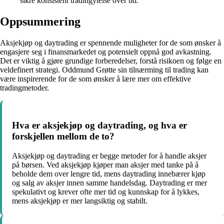
sikre konsistent tradingytelse over tid.
Oppsummering
Aksjekjøp og daytrading er spennende muligheter for de som ønsker å
engasjere seg i finansmarkedet og potensielt oppnå god avkastning.
Det er viktig å gjøre grundige forberedelser, forstå risikoen og følge en
veldefinert strategi. Oddmund Grøtte sin tilnærming til trading kan
være inspirerende for de som ønsker å lære mer om effektive
tradingmetoder.
Hva er aksjekjøp og daytrading, og hva er
forskjellen mellom de to?
Aksjekjøp og daytrading er begge metoder for å handle aksjer
på børsen. Ved aksjekjøp kjøper man aksjer med tanke på å
beholde dem over lengre tid, mens daytrading innebærer kjøp
og salg av aksjer innen samme handelsdag. Daytrading er mer
spekulativt og krever ofte mer tid og kunnskap for å lykkes,
mens aksjekjøp er mer langsiktig og stabilt.