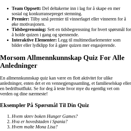
Team Oppsett:
Del deltakerne inn i lag for å skape en mer
sosial og konkurransepreget stemning.
Premier:
Tilby små premier til vinnerlaget eller vinneren for å
øke motivasjonen.
Tidsbegrensning:
Sett en tidsbegrensning for hvert spørsmål for
å holde quizen i gang og spennende.
Interaktive Elementer:
Legg til multimediaelementer som
bilder eller lydklipp for å gjøre quizen mer engasjerende.
Morsom Allmennkunnskap Quiz For Alle
Anledninger
En allmennkunnskap quiz kan være en flott aktivitet for ulike
anledninger, enten det er en vennegjengssamling, et familieselskap eller
en bedriftsutflukt. Se for deg å teste hvor mye du egentlig vet om
verden og dine nærmeste!
Eksempler På Spørsmål Til Din Quiz
Hvem skrev boken Hunger Games?
Hva er hovedstaden i Spania?
Hvem malte Mona Lisa?