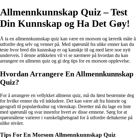
Allmennkunnskap Quiz – Test
Din Kunnskap og Ha Det Gøy!
Å ta en allmennkunnskap quiz kan være en morsom og lærerik måte å
utfordre deg selv og venner på. Med spørsmål fra ulike emner kan du
teste hvor bred din kunnskap er og kanskje til og med lære noe nytt
underveis. I denne artikkelen vil vi se nærmere på hvordan du kan
arrangere en allmenn quiz og gi deg tips for en morsom opplevelse.
Hvordan Arrangere En Allmennkunnskap
Quiz?
For å arrangere en vellykket allmenn quiz, må du først bestemme deg
for hvilke emner du vil inkludere. Det kan være alt fra historie og
geografi til populærkultur og vitenskap. Deretter må du lage en liste
med spørsmål og svar innenfor hvert av disse emnene. Sørg for at
spørsmålene varierer i vanskelighetsgrad for å utfordre deltakerne på
ulike nivåer.
Tips For En Morsom Allmennkunnskap Quiz