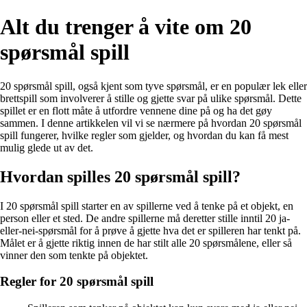
Alt du trenger å vite om 20
spørsmål spill
20 spørsmål spill, også kjent som tyve spørsmål, er en populær lek eller
brettspill som involverer å stille og gjette svar på ulike spørsmål. Dette
spillet er en flott måte å utfordre vennene dine på og ha det gøy
sammen. I denne artikkelen vil vi se nærmere på hvordan 20 spørsmål
spill fungerer, hvilke regler som gjelder, og hvordan du kan få mest
mulig glede ut av det.
Hvordan spilles 20 spørsmål spill?
I 20 spørsmål spill starter en av spillerne ved å tenke på et objekt, en
person eller et sted. De andre spillerne må deretter stille inntil 20 ja-
eller-nei-spørsmål for å prøve å gjette hva det er spilleren har tenkt på.
Målet er å gjette riktig innen de har stilt alle 20 spørsmålene, eller så
vinner den som tenkte på objektet.
Regler for 20 spørsmål spill