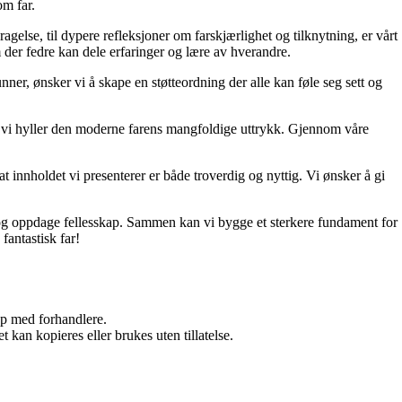
om far.
ragelse, til dypere refleksjoner om farskjærlighet og tilknytning, er vårt
 der fedre kan dele erfaringer og lære av hverandre.
unner, ønsker vi å skape en støtteordning der alle kan føle seg sett og
 og vi hyller den moderne farens mangfoldige uttrykk. Gjennom våre
t innholdet vi presenterer er både troverdig og nyttig. Vi ønsker å gi
d, og oppdage fellesskap. Sammen kan vi bygge et sterkere fundament for
fantastisk far!
kap med forhandlere.
 kan kopieres eller brukes uten tillatelse.