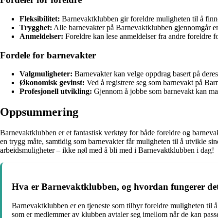
Fleksibilitet:
Barnevaktklubben gir foreldre muligheten til å finne
Trygghet:
Alle barnevakter på Barnevaktklubben gjennomgår en gr
Anmeldelser:
Foreldre kan lese anmeldelser fra andre foreldre fo
Fordele for barnevakter
Valgmuligheter:
Barnevakter kan velge oppdrag basert på deres ti
Økonomisk gevinst:
Ved å registrere seg som barnevakt på Barn
Profesjonell utvikling:
Gjennom å jobbe som barnevakt kan man 
Oppsummering
Barnevaktklubben er et fantastisk verktøy for både foreldre og barneva
en trygg måte, samtidig som barnevakter får muligheten til å utvikle sine
arbeidsmuligheter – ikke nøl med å bli med i Barnevaktklubben i dag!
Hva er Barnevaktklubben, og hvordan fungerer de
Barnevaktklubben er en tjeneste som tilbyr foreldre muligheten til 
som er medlemmer av klubben avtaler seg imellom når de kan passe h