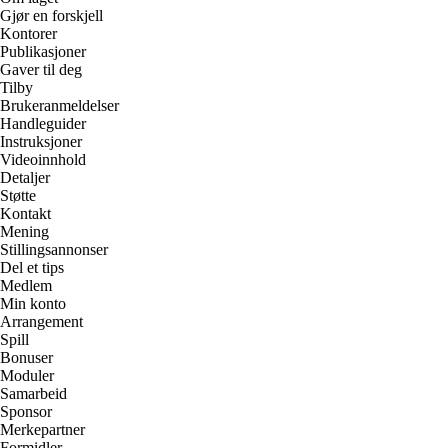
Gjør en forskjell
Kontorer
Publikasjoner
Gaver til deg
Tilby
Brukeranmeldelser
Handleguider
Instruksjoner
Videoinnhold
Detaljer
Støtte
Kontakt
Mening
Stillingsannonser
Del et tips
Medlem
Min konto
Arrangement
Spill
Bonuser
Moduler
Samarbeid
Sponsor
Merkepartner
Formidler