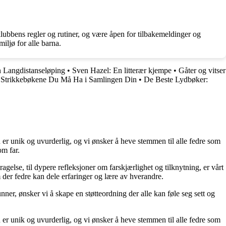
ubbens regler og rutiner, og være åpen for tilbakemeldinger og
miljø for alle barna.
n Langdistanseløping
•
Sven Hazel: En litterær kjempe
•
Gåter og vitser
 Strikkebøkene Du Må Ha i Samlingen Din
•
De Beste Lydbøker:
 er unik og uvurderlig, og vi ønsker å heve stemmen til alle fedre som
om far.
ragelse, til dypere refleksjoner om farskjærlighet og tilknytning, er vårt
 der fedre kan dele erfaringer og lære av hverandre.
unner, ønsker vi å skape en støtteordning der alle kan føle seg sett og
 er unik og uvurderlig, og vi ønsker å heve stemmen til alle fedre som