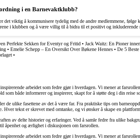
ordning i en Barnevaktklubb?
er det viktig å kommunisere tydelig med de andre medlemmene, følge kl
drene i klubben og å være villig til å bidra til et positivt og inkluderende 
n Perfekte Sekken for Eventyr og Fritid
•
Jack Waitz: En Pioner inne
ing
•
Emelie Schepp – En Oversikt Over Bøkene Hennes
•
De 5 Beste
rlaget
•
nspirerende arbeidet som fedre gjør i hverdagen. Vi mener at farsrollen
d som både informerer og inspirerer, skapt for å støtte deg i din reise s
iler de ulike fasettene av det å være far. Fra praktiske tips om barneoppd
e. Hver tekst er skrevet med omtanke, og vi ønsker å skape en plattform
raften av delte historier og erfaringer. Ved å samle fedre fra ulike bakgr
til åpenhet og ærlighet i diskusjonen om farsrollen.
nspirerende arbeidet som fedre gjør i hverdagen. Vi mener at farsrollen