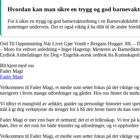
Hvordan kan man sikre en trygg og god barnevakt
For å sikre en trygg og god barnevaktordning i en Barnevaktklubb 
justeringer underveis. Det er også viktig å ha tillit til de andre forel
Ord Til Oppmuntring Når Livet Gjør Vondt
•
Bergans Hugger 30L – De
– Moro for enhver anledning
•
Inger Hagerup: Mesteren av Barnediktn
Lydbok Anbefalinger for Deg
•
Engelsk-norsk ordbok fra Kunnskapsfo
Bli kjent med oss
Fader Magi
Fader Magi
Velkommen til Fader Magi, et medie som setter fokus på det viktige og i
navigerer i livets mange utfordringer og gleder. Hos oss finner du innhol
Vi tilbyr et mangfold av artikler, guider og personlige historier som spe
mål å gi deg verktøyene du trenger for å bli den beste faren du kan vær
Fader Magi er mer enn bare et nettsted; det er et fellesskap. Vi tror på k
hørt. Her er det rom for både triumfer og utfordringer, og vi oppfordrer 
Velkommen til Fader Magi, et medie som setter fokus på det viktige og i