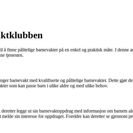
aktklubben
il å finne pålitelige barnevakter på en enkel og praktisk måte. I denne 
ne tjenesten.
r barnevakt med kvalifiserte og pålitelige barnevakter. Dette gjør det e
akter som kan passe barn i ulike aldre og med ulike behov.
 deretter legge ut sin barnevaktoppdrag med informasjon om barnets alde
 melde sin interesse for oppdraget. Foreldre kan deretter se gjennom prof