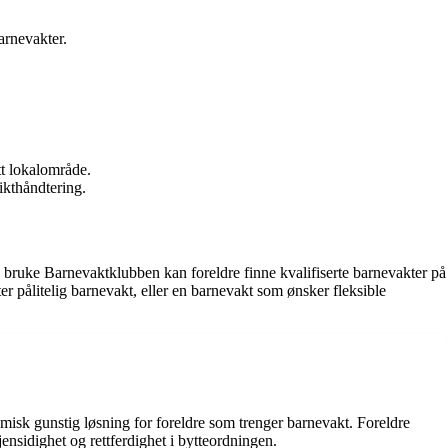
arnevakter.
tt lokalområde.
kthåndtering.
å bruke Barnevaktklubben kan foreldre finne kvalifiserte barnevakter på
ter pålitelig barnevakt, eller en barnevakt som ønsker fleksible
misk gunstig løsning for foreldre som trenger barnevakt. Foreldre
nsidighet og rettferdighet i bytteordningen.