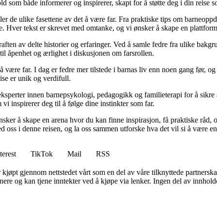
d som både informerer og inspirerer, skapt for å støtte deg i din reise s
iler de ulike fasettene av det å være far. Fra praktiske tips om barneoppd
e. Hver tekst er skrevet med omtanke, og vi ønsker å skape en plattform
raften av delte historier og erfaringer. Ved å samle fedre fra ulike bakgr
til åpenhet og ærlighet i diskusjonen om farsrollen.
 å være far. I dag er fedre mer tilstede i barnas liv enn noen gang før,
eise er unik og verdifull.
ksperter innen barnepsykologi, pedagogikk og familieterapi for å sikre a
i inspirerer deg til å følge dine instinkter som far.
 ønsker å skape en arena hvor du kan finne inspirasjon, få praktiske rå
 oss i denne reisen, og la oss sammen utforske hva det vil si å være en 
terest
TikTok
Mail
RSS
er kjøpt gjennom nettstedet vårt som en del av våre tilknyttede partners
re og kan tjene inntekter ved å kjøpe via lenker. Ingen del av innholdet