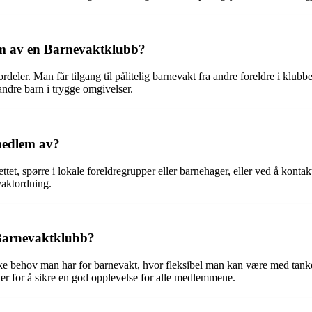
em av en Barnevaktklubb?
ler. Man får tilgang til pålitelig barnevakt fra andre foreldre i klub
andre barn i trygge omgivelser.
medlem av?
, spørre i lokale foreldregrupper eller barnehager, eller ved å kontakte
vaktordning.
 Barnevaktklubb?
behov man har for barnevakt, hvor fleksibel man kan være med tanke på 
iner for å sikre en god opplevelse for alle medlemmene.