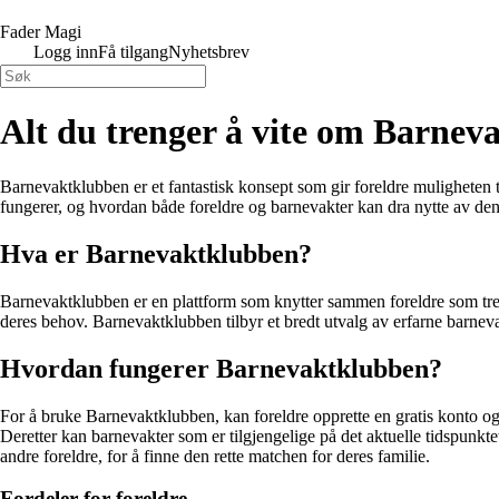
Fader Magi
Logg inn
Få tilgang
Nyhetsbrev
Alt du trenger å vite om Barnev
Barnevaktklubben er et fantastisk konsept som gir foreldre muligheten t
fungerer, og hvordan både foreldre og barnevakter kan dra nytte av den
Hva er Barnevaktklubben?
Barnevaktklubben er en plattform som knytter sammen foreldre som trenge
deres behov. Barnevaktklubben tilbyr et bredt utvalg av erfarne barnev
Hvordan fungerer Barnevaktklubben?
For å bruke Barnevaktklubben, kan foreldre opprette en gratis konto og
Deretter kan barnevakter som er tilgjengelige på det aktuelle tidspunktet
andre foreldre, for å finne den rette matchen for deres familie.
Fordeler for foreldre