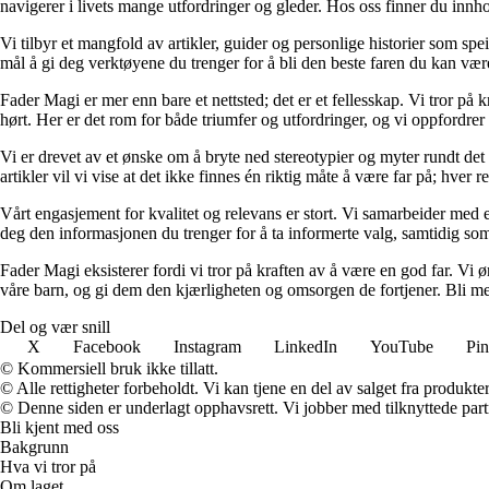
navigerer i livets mange utfordringer og gleder. Hos oss finner du innhol
Vi tilbyr et mangfold av artikler, guider og personlige historier som spe
mål å gi deg verktøyene du trenger for å bli den beste faren du kan vær
Fader Magi er mer enn bare et nettsted; det er et fellesskap. Vi tror på k
hørt. Her er det rom for både triumfer og utfordringer, og vi oppfordrer 
Vi er drevet av et ønske om å bryte ned stereotypier og myter rundt det
artikler vil vi vise at det ikke finnes én riktig måte å være far på; hver r
Vårt engasjement for kvalitet og relevans er stort. Vi samarbeider med e
deg den informasjonen du trenger for å ta informerte valg, samtidig som v
Fader Magi eksisterer fordi vi tror på kraften av å være en god far. Vi
våre barn, og gi dem den kjærligheten og omsorgen de fortjener. Bli med
Del og vær snill
X
Facebook
Instagram
LinkedIn
YouTube
Pin
© Kommersiell bruk ikke tillatt.
© Alle rettigheter forbeholdt. Vi kan tjene en del av salget fra produkt
© Denne siden er underlagt opphavsrett. Vi jobber med tilknyttede partne
Bli kjent med oss
Bakgrunn
Hva vi tror på
Om laget