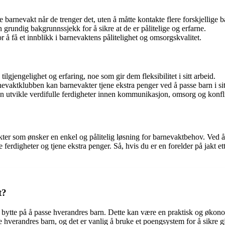
 barnevakt når de trenger det, uten å måtte kontakte flere forskjellige b
undig bakgrunnssjekk for å sikre at de er pålitelige og erfarne.
r å få et innblikk i barnevaktens pålitelighet og omsorgskvalitet.
lgjengelighet og erfaring, noe som gir dem fleksibilitet i sitt arbeid.
evaktklubben kan barnevakter tjene ekstra penger ved å passe barn i si
utvikle verdifulle ferdigheter innen kommunikasjon, omsorg og konfli
kter som ønsker en enkel og pålitelig løsning for barnevaktbehov. Ved 
 ferdigheter og tjene ekstra penger. Så, hvis du er en forelder på jakt et
t?
å bytte på å passe hverandres barn. Dette kan være en praktisk og økono
verandres barn, og det er vanlig å bruke et poengsystem for å sikre gje