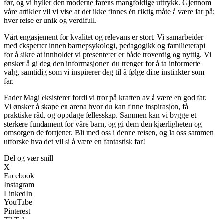
før, og vi hyller den moderne farens mangfoldige uttrykk. Gjennom
våre artikler vil vi vise at det ikke finnes én riktig måte å være far på;
hver reise er unik og verdifull.
Vårt engasjement for kvalitet og relevans er stort. Vi samarbeider
med eksperter innen barnepsykologi, pedagogikk og familieterapi
for å sikre at innholdet vi presenterer er både troverdig og nyttig. Vi
ønsker å gi deg den informasjonen du trenger for å ta informerte
valg, samtidig som vi inspirerer deg til å følge dine instinkter som
far.
Fader Magi eksisterer fordi vi tror på kraften av å være en god far.
Vi ønsker å skape en arena hvor du kan finne inspirasjon, få
praktiske råd, og oppdage fellesskap. Sammen kan vi bygge et
sterkere fundament for våre barn, og gi dem den kjærligheten og
omsorgen de fortjener. Bli med oss i denne reisen, og la oss sammen
utforske hva det vil si å være en fantastisk far!
Del og vær snill
X
Facebook
Instagram
LinkedIn
YouTube
Pinterest