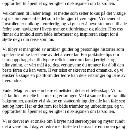
oppfordrer til åpenhet og ærlighet i diskusjonen om farsrollen.
Velkommen til Fader Magi, et medie som setter fokus på det viktige
og inspirerende arbeidet som fedre gjør i hverdagen. Vi mener at
farsrollen er unik og uvurderlig, og vi ønsker å heve stemmen til alle
fedre som navigerer i livets mange utfordringer og gleder. Hos oss
finner du innhold som både informerer og inspirerer, skapt for å
støtte deg i din reise som far.
Vi tilbyr et mangfold av artikler, guider og personlige historier som
speiler de ulike fasettene av det å være far. Fra praktiske tips om
barneoppdragelse, til dypere refleksjoner om farskjærlighet og
tilknytning, er vårt mål å gi deg verktøyene du trenger for å bli den
beste faren du kan være. Hver tekst er skrevet med omtanke, og vi
ønsker å skape en plattform der fedre kan dele erfaringer og lære av
hverandre.
Fader Magi er mer enn bare et nettsted; det er et fellesskap. Vi tror
på kraften av delte historier og erfaringer. Ved å samle fedre fra ulike
bakgrunner, ønsker vi å skape en støtteordning der alle kan føle seg
sett og hørt. Her er det rom for både triumfer og utfordringer, og vi
oppfordrer til åpenhet og ærlighet i diskusjonen om farsrollen.
Vi er drevet av et ønske om å bryte ned stereotypier og myter rundt
det å være far. I dag er fedre mer tilstede i barnas liv enn noen gang