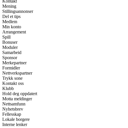
Kontakt
Mening
Stillingsannonser
Del et tips
Medlem
Min konto
Arrangement
Spill
Bonuser
Moduler
Samarbeid
Sponsor
Merkepartner
Formidler
Nettverkspartner
Trykk sone
Kontakt oss
Klubb
Hold deg oppdatert
Motta meldinger
Nettsamfunn
Nyhetsbrev
Fellesskap
Lokale borgere
Interne lenker