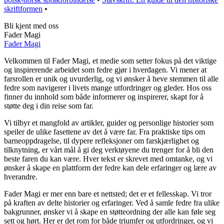
skriftformen
•
Bli kjent med oss
Fader Magi
Fader Magi
Velkommen til Fader Magi, et medie som setter fokus på det viktige
og inspirerende arbeidet som fedre gjør i hverdagen. Vi mener at
farsrollen er unik og uvurderlig, og vi ønsker å heve stemmen til alle
fedre som navigerer i livets mange utfordringer og gleder. Hos oss
finner du innhold som både informerer og inspirerer, skapt for å
støtte deg i din reise som far.
Vi tilbyr et mangfold av artikler, guider og personlige historier som
speiler de ulike fasettene av det å være far. Fra praktiske tips om
barneoppdragelse, til dypere refleksjoner om farskjærlighet og
tilknytning, er vårt mål å gi deg verktøyene du trenger for å bli den
beste faren du kan være. Hver tekst er skrevet med omtanke, og vi
ønsker å skape en plattform der fedre kan dele erfaringer og lære av
hverandre.
Fader Magi er mer enn bare et nettsted; det er et fellesskap. Vi tror
på kraften av delte historier og erfaringer. Ved å samle fedre fra ulike
bakgrunner, ønsker vi å skape en støtteordning der alle kan føle seg
sett og hørt. Her er det rom for både triumfer og utfordringer, og vi