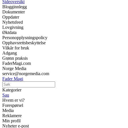
Sideoversikt
Blogginnlegg
Dokumenter
Oppdater
Nyhetsfeed
Lovgivning
Øktdata
Personopplysningspolicy
Opphavsrettsbeskyttelse
Vilkår for bruk
Adgang
Grønn praksis
FaderMagi.com
Norge Media
service@norgemedia.com
Fader Magi
Kategorier
Sau
Hvem er vi?
Forespørsel
Media
Reklamere
Min profil
Nyheter e-post