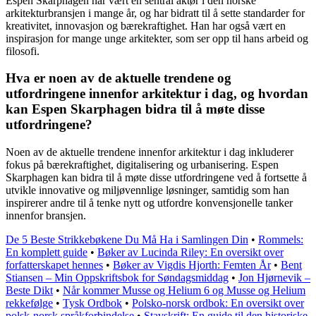
Espen Skarphagen har vært en sentral aktør i den norske
arkitekturbransjen i mange år, og har bidratt til å sette standarder for
kreativitet, innovasjon og bærekraftighet. Han har også vært en
inspirasjon for mange unge arkitekter, som ser opp til hans arbeid og
filosofi.
Hva er noen av de aktuelle trendene og
utfordringene innenfor arkitektur i dag, og hvordan
kan Espen Skarphagen bidra til å møte disse
utfordringene?
Noen av de aktuelle trendene innenfor arkitektur i dag inkluderer
fokus på bærekraftighet, digitalisering og urbanisering. Espen
Skarphagen kan bidra til å møte disse utfordringene ved å fortsette å
utvikle innovative og miljøvennlige løsninger, samtidig som han
inspirerer andre til å tenke nytt og utfordre konvensjonelle tanker
innenfor bransjen.
De 5 Beste Strikkebøkene Du Må Ha i Samlingen Din
•
Rommels:
En komplett guide
•
Bøker av Lucinda Riley: En oversikt over
forfatterskapet hennes
•
Bøker av Vigdis Hjorth: Femten År
•
Bent
Stiansen – Min Oppskriftsbok for Søndagsmiddag
•
Jon Hjørnevik –
Beste Dikt
•
Når kommer Musse og Helium 6 og Musse og Helium
rekkefølge
•
Tysk Ordbok
•
Polsko-norsk ordbok: En oversikt over
polsk-norsk språkforbindelse
•
Stavskrift: En guide til den historiske