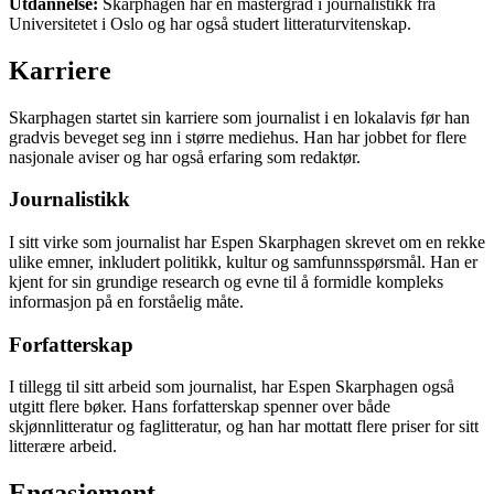
Utdannelse:
Skarphagen har en mastergrad i journalistikk fra
Universitetet i Oslo og har også studert litteraturvitenskap.
Karriere
Skarphagen startet sin karriere som journalist i en lokalavis før han
gradvis beveget seg inn i større mediehus. Han har jobbet for flere
nasjonale aviser og har også erfaring som redaktør.
Journalistikk
I sitt virke som journalist har Espen Skarphagen skrevet om en rekke
ulike emner, inkludert politikk, kultur og samfunnsspørsmål. Han er
kjent for sin grundige research og evne til å formidle kompleks
informasjon på en forståelig måte.
Forfatterskap
I tillegg til sitt arbeid som journalist, har Espen Skarphagen også
utgitt flere bøker. Hans forfatterskap spenner over både
skjønnlitteratur og faglitteratur, og han har mottatt flere priser for sitt
litterære arbeid.
Engasjement