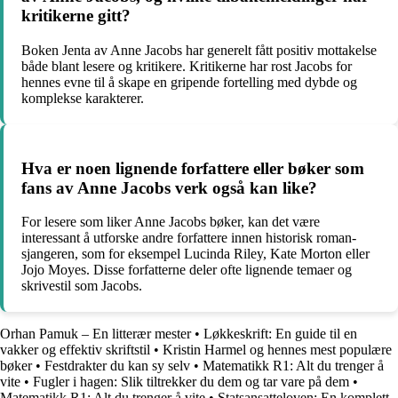
kritikerne gitt?
Boken Jenta av Anne Jacobs har generelt fått positiv mottakelse
både blant lesere og kritikere. Kritikerne har rost Jacobs for
hennes evne til å skape en gripende fortelling med dybde og
komplekse karakterer.
Hva er noen lignende forfattere eller bøker som
fans av Anne Jacobs verk også kan like?
For lesere som liker Anne Jacobs bøker, kan det være
interessant å utforske andre forfattere innen historisk roman-
sjangeren, som for eksempel Lucinda Riley, Kate Morton eller
Jojo Moyes. Disse forfatterne deler ofte lignende temaer og
skrivestil som Jacobs.
Orhan Pamuk – En litterær mester
•
Løkkeskrift: En guide til en
vakker og effektiv skriftstil
•
Kristin Harmel og hennes mest populære
bøker
•
Festdrakter du kan sy selv
•
Matematikk R1: Alt du trenger å
vite
•
Fugler i hagen: Slik tiltrekker du dem og tar vare på dem
•
Matematikk R1: Alt du trenger å vite
•
Statsansatteloven: En komplett