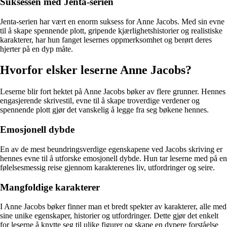
Suksessen med Jenta-serien
Jenta-serien har vært en enorm suksess for Anne Jacobs. Med sin evne
til å skape spennende plott, gripende kjærlighetshistorier og realistiske
karakterer, har hun fanget lesernes oppmerksomhet og berørt deres
hjerter på en dyp måte.
Hvorfor elsker leserne Anne Jacobs?
Leserne blir fort hektet på Anne Jacobs bøker av flere grunner. Hennes
engasjerende skrivestil, evne til å skape troverdige verdener og
spennende plott gjør det vanskelig å legge fra seg bøkene hennes.
Emosjonell dybde
En av de mest beundringsverdige egenskapene ved Jacobs skriving er
hennes evne til å utforske emosjonell dybde. Hun tar leserne med på en
følelsesmessig reise gjennom karakterenes liv, utfordringer og seire.
Mangfoldige karakterer
I Anne Jacobs bøker finner man et bredt spekter av karakterer, alle med
sine unike egenskaper, historier og utfordringer. Dette gjør det enkelt
for leserne å knytte seg til ulike figurer og skape en dypere forståelse