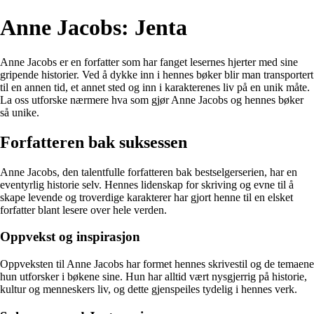
Anne Jacobs: Jenta
Anne Jacobs er en forfatter som har fanget lesernes hjerter med sine
gripende historier. Ved å dykke inn i hennes bøker blir man transportert
til en annen tid, et annet sted og inn i karakterenes liv på en unik måte.
La oss utforske nærmere hva som gjør Anne Jacobs og hennes bøker
så unike.
Forfatteren bak suksessen
Anne Jacobs, den talentfulle forfatteren bak bestselgerserien, har en
eventyrlig historie selv. Hennes lidenskap for skriving og evne til å
skape levende og troverdige karakterer har gjort henne til en elsket
forfatter blant lesere over hele verden.
Oppvekst og inspirasjon
Oppveksten til Anne Jacobs har formet hennes skrivestil og de temaene
hun utforsker i bøkene sine. Hun har alltid vært nysgjerrig på historie,
kultur og menneskers liv, og dette gjenspeiles tydelig i hennes verk.