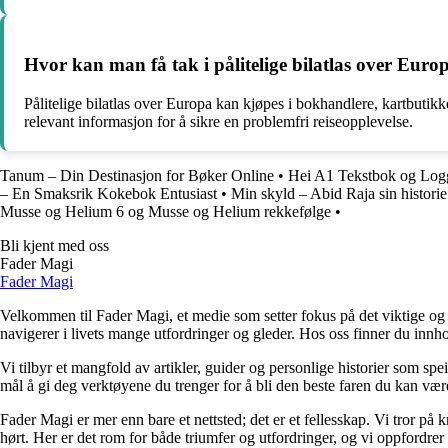
Hvor kan man få tak i pålitelige bilatlas over Euro
Pålitelige bilatlas over Europa kan kjøpes i bokhandlere, kartbutikke
relevant informasjon for å sikre en problemfri reiseopplevelse.
Tanum – Din Destinasjon for Bøker Online
•
Hei A1 Tekstbok og Logg
– En Smaksrik Kokebok Entusiast
•
Min skyld – Abid Raja sin historie
Musse og Helium 6 og Musse og Helium rekkefølge
•
Bli kjent med oss
Fader Magi
Fader Magi
Velkommen til Fader Magi, et medie som setter fokus på det viktige og i
navigerer i livets mange utfordringer og gleder. Hos oss finner du innhol
Vi tilbyr et mangfold av artikler, guider og personlige historier som spe
mål å gi deg verktøyene du trenger for å bli den beste faren du kan vær
Fader Magi er mer enn bare et nettsted; det er et fellesskap. Vi tror på k
hørt. Her er det rom for både triumfer og utfordringer, og vi oppfordrer 