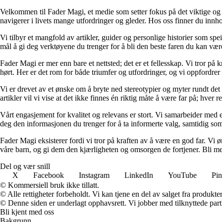
Velkommen til Fader Magi, et medie som setter fokus på det viktige og i
navigerer i livets mange utfordringer og gleder. Hos oss finner du innhol
Vi tilbyr et mangfold av artikler, guider og personlige historier som spe
mål å gi deg verktøyene du trenger for å bli den beste faren du kan vær
Fader Magi er mer enn bare et nettsted; det er et fellesskap. Vi tror på k
hørt. Her er det rom for både triumfer og utfordringer, og vi oppfordrer 
Vi er drevet av et ønske om å bryte ned stereotypier og myter rundt det
artikler vil vi vise at det ikke finnes én riktig måte å være far på; hver r
Vårt engasjement for kvalitet og relevans er stort. Vi samarbeider med e
deg den informasjonen du trenger for å ta informerte valg, samtidig som v
Fader Magi eksisterer fordi vi tror på kraften av å være en god far. Vi
våre barn, og gi dem den kjærligheten og omsorgen de fortjener. Bli med
Del og vær snill
X
Facebook
Instagram
LinkedIn
YouTube
Pin
© Kommersiell bruk ikke tillatt.
© Alle rettigheter forbeholdt. Vi kan tjene en del av salget fra produkt
© Denne siden er underlagt opphavsrett. Vi jobber med tilknyttede partne
Bli kjent med oss
Bakgrunn