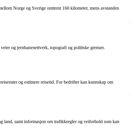
 mellom Norge og Sverige omtrent 160 kilometer, mens avstanden
veier og jernbanenettverk, topografi og politiske grenser.
eiseruter og estimere reisetid. For bedrifter kan kunnskap om
r og land, samt informasjon om trafikkregler og veiforhold som kan