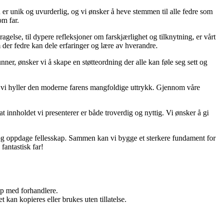
 er unik og uvurderlig, og vi ønsker å heve stemmen til alle fedre som
om far.
ragelse, til dypere refleksjoner om farskjærlighet og tilknytning, er vårt
 der fedre kan dele erfaringer og lære av hverandre.
unner, ønsker vi å skape en støtteordning der alle kan føle seg sett og
 og vi hyller den moderne farens mangfoldige uttrykk. Gjennom våre
t innholdet vi presenterer er både troverdig og nyttig. Vi ønsker å gi
d, og oppdage fellesskap. Sammen kan vi bygge et sterkere fundament for
fantastisk far!
kap med forhandlere.
 kan kopieres eller brukes uten tillatelse.