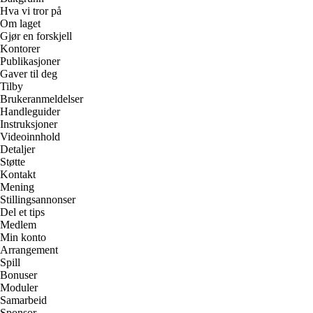
Hva vi tror på
Om laget
Gjør en forskjell
Kontorer
Publikasjoner
Gaver til deg
Tilby
Brukeranmeldelser
Handleguider
Instruksjoner
Videoinnhold
Detaljer
Støtte
Kontakt
Mening
Stillingsannonser
Del et tips
Medlem
Min konto
Arrangement
Spill
Bonuser
Moduler
Samarbeid
Sponsor