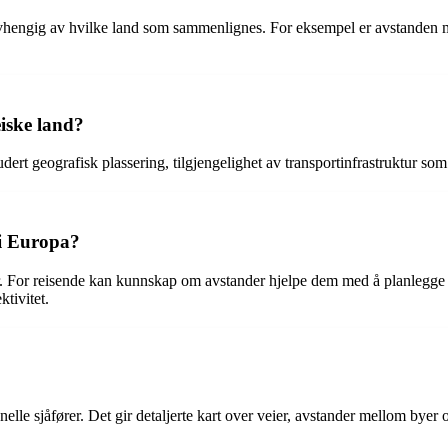
avhengig av hvilke land som sammenlignes. For eksempel er avstanden
iske land?
ert geografisk plassering, tilgjengelighet av transportinfrastruktur som 
 i Europa?
. For reisende kan kunnskap om avstander hjelpe dem med å planlegge r
tivitet.
onelle sjåfører. Det gir detaljerte kart over veier, avstander mellom bye