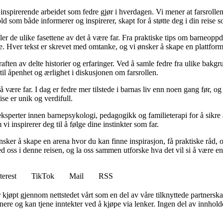
nspirerende arbeidet som fedre gjør i hverdagen. Vi mener at farsrollen
d som både informerer og inspirerer, skapt for å støtte deg i din reise s
iler de ulike fasettene av det å være far. Fra praktiske tips om barneoppd
e. Hver tekst er skrevet med omtanke, og vi ønsker å skape en plattform
raften av delte historier og erfaringer. Ved å samle fedre fra ulike bakgr
til åpenhet og ærlighet i diskusjonen om farsrollen.
 å være far. I dag er fedre mer tilstede i barnas liv enn noen gang før,
eise er unik og verdifull.
ksperter innen barnepsykologi, pedagogikk og familieterapi for å sikre a
i inspirerer deg til å følge dine instinkter som far.
 ønsker å skape en arena hvor du kan finne inspirasjon, få praktiske rå
 oss i denne reisen, og la oss sammen utforske hva det vil si å være en 
terest
TikTok
Mail
RSS
er kjøpt gjennom nettstedet vårt som en del av våre tilknyttede partners
re og kan tjene inntekter ved å kjøpe via lenker. Ingen del av innholdet