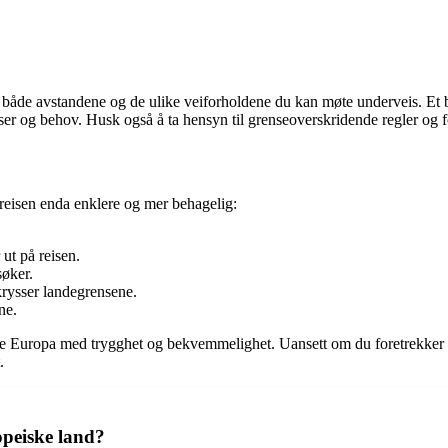
 både avstandene og de ulike veiforholdene du kan møte underveis. Et bi
anser og behov. Husk også å ta hensyn til grenseoverskridende regler og f
 reisen enda enklere og mer behagelig:
ut på reisen.
søker.
krysser landegrensene.
ne.
rske Europa med trygghet og bekvemmelighet. Uansett om du foretrekker d
.
opeiske land?