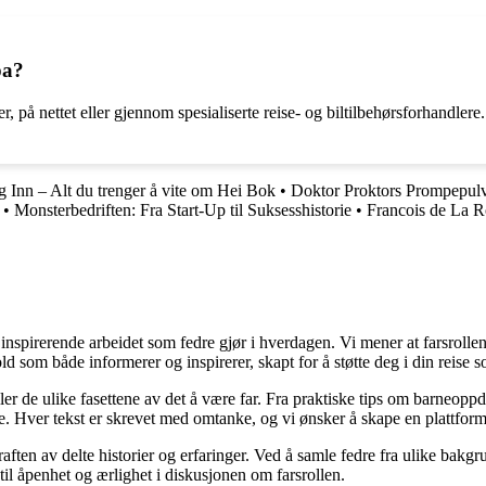
pa?
r, på nettet eller gjennom spesialiserte reise- og biltilbehørsforhandlere
 Inn – Alt du trenger å vite om Hei Bok
•
Doktor Proktors Prompepulv
•
Monsterbedriften: Fra Start-Up til Suksesshistorie
•
Francois de La 
nspirerende arbeidet som fedre gjør i hverdagen. Vi mener at farsrollen
d som både informerer og inspirerer, skapt for å støtte deg i din reise s
iler de ulike fasettene av det å være far. Fra praktiske tips om barneoppd
e. Hver tekst er skrevet med omtanke, og vi ønsker å skape en plattform
raften av delte historier og erfaringer. Ved å samle fedre fra ulike bakgr
til åpenhet og ærlighet i diskusjonen om farsrollen.