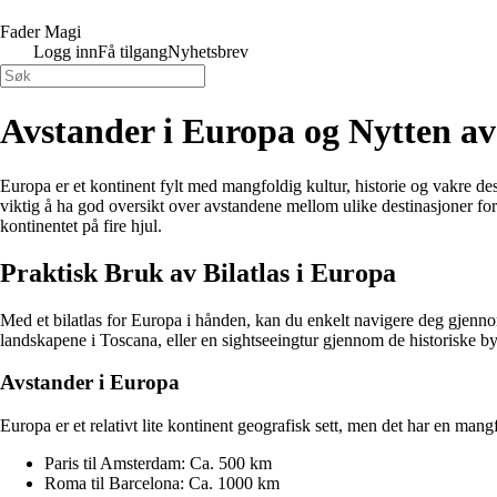
Fader Magi
Logg inn
Få tilgang
Nyhetsbrev
Avstander i Europa og Nytten av 
Europa er et kontinent fylt med mangfoldig kultur, historie og vakre dest
viktig å ha god oversikt over avstandene mellom ulike destinasjoner for 
kontinentet på fire hjul.
Praktisk Bruk av Bilatlas i Europa
Med et bilatlas for Europa i hånden, kan du enkelt navigere deg gjennom
landskapene i Toscana, eller en sightseeingtur gjennom de historiske bye
Avstander i Europa
Europa er et relativt lite kontinent geografisk sett, men det har en m
Paris til Amsterdam: Ca. 500 km
Roma til Barcelona: Ca. 1000 km