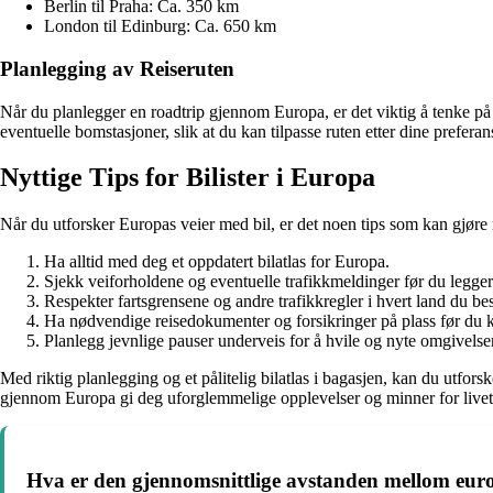
Berlin til Praha: Ca. 350 km
London til Edinburg: Ca. 650 km
Planlegging av Reiseruten
Når du planlegger en roadtrip gjennom Europa, er det viktig å tenke på
eventuelle bomstasjoner, slik at du kan tilpasse ruten etter dine prefer
Nyttige Tips for Bilister i Europa
Når du utforsker Europas veier med bil, er det noen tips som kan gjøre
Ha alltid med deg et oppdatert bilatlas for Europa.
Sjekk veiforholdene og eventuelle trafikkmeldinger før du legger 
Respekter fartsgrensene og andre trafikkregler i hvert land du be
Ha nødvendige reisedokumenter og forsikringer på plass før du 
Planlegg jevnlige pauser underveis for å hvile og nyte omgivelse
Med riktig planlegging og et pålitelig bilatlas i bagasjen, kan du utfo
gjennom Europa gi deg uforglemmelige opplevelser og minner for livet
Hva er den gjennomsnittlige avstanden mellom eur