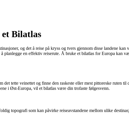
et Bilatlas
inasjoner, og det å reise på kryss og tvers gjennom disse landene kan vær
å planlegge en effektiv reiserute. Å bruke et bilatlas for Europa kan vær
 det tette veinettet og finne den raskeste eller mest pittoreske ruten t
ne i Øst-Europa, vil et bilatlas være din trofaste følgesvenn.
angfoldig topografi som kan påvirke reiseavstandene mellom ulike destin