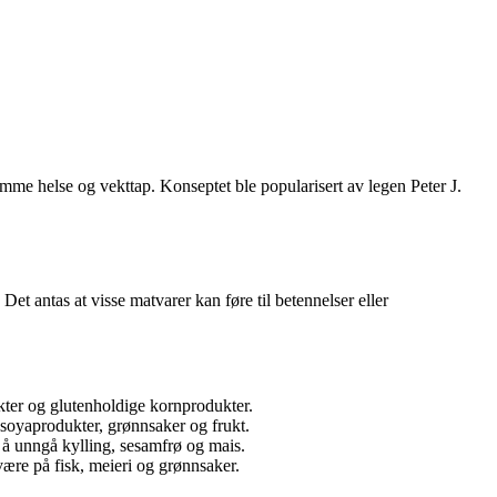
emme helse og vekttap. Konseptet ble popularisert av legen Peter J.
 Det antas at visse matvarer kan føre til betennelser eller
kter og glutenholdige kornprodukter.
 soyaprodukter, grønnsaker og frukt.
s å unngå kylling, sesamfrø og mais.
ære på fisk, meieri og grønnsaker.