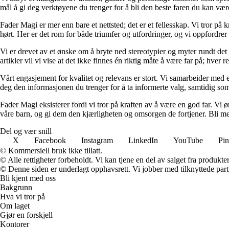
mål å gi deg verktøyene du trenger for å bli den beste faren du kan vær
Fader Magi er mer enn bare et nettsted; det er et fellesskap. Vi tror på k
hørt. Her er det rom for både triumfer og utfordringer, og vi oppfordrer 
Vi er drevet av et ønske om å bryte ned stereotypier og myter rundt det
artikler vil vi vise at det ikke finnes én riktig måte å være far på; hver r
Vårt engasjement for kvalitet og relevans er stort. Vi samarbeider med e
deg den informasjonen du trenger for å ta informerte valg, samtidig som v
Fader Magi eksisterer fordi vi tror på kraften av å være en god far. Vi
våre barn, og gi dem den kjærligheten og omsorgen de fortjener. Bli med
Del og vær snill
X
Facebook
Instagram
LinkedIn
YouTube
Pin
© Kommersiell bruk ikke tillatt.
© Alle rettigheter forbeholdt. Vi kan tjene en del av salget fra produkt
© Denne siden er underlagt opphavsrett. Vi jobber med tilknyttede partne
Bli kjent med oss
Bakgrunn
Hva vi tror på
Om laget
Gjør en forskjell
Kontorer