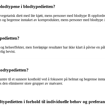
blodtypene i blodtypedietten?
egetarisk diett med lite kjøtt, mens personer med blodtype B oppfordres 
 og begrense inntaket av kornprodukter, mens personer med blodtype AB 
ypedietten?
g helseeffekter, men foreløpige resultater har ikke klart å påvise en
lig bevist.
lodtypedietten?
untre til et sunnere kosthold ved å fokusere på helmat og begrense inn
vis den eliminerer store grupper av matvarer.
pedietten i forhold til individuelle behov og preferan