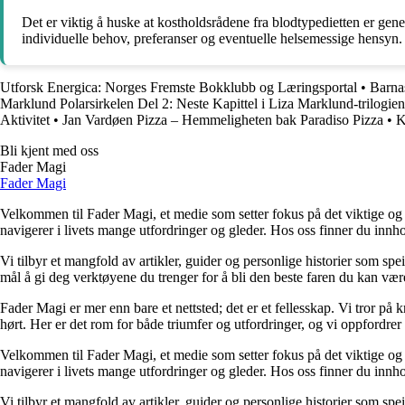
Det er viktig å huske at kostholdsrådene fra blodtypedietten er genere
individuelle behov, preferanser og eventuelle helsemessige hensyn. 
Utforsk Energica: Norges Fremste Bokklubb og Læringsportal
•
Barna
Marklund Polarsirkelen Del 2: Neste Kapittel i Liza Marklund-trilogien
Aktivitet
•
Jan Vardøen Pizza – Hemmeligheten bak Paradiso Pizza
•
K
Bli kjent med oss
Fader Magi
Fader Magi
Velkommen til Fader Magi, et medie som setter fokus på det viktige og i
navigerer i livets mange utfordringer og gleder. Hos oss finner du innhol
Vi tilbyr et mangfold av artikler, guider og personlige historier som spe
mål å gi deg verktøyene du trenger for å bli den beste faren du kan vær
Fader Magi er mer enn bare et nettsted; det er et fellesskap. Vi tror på k
hørt. Her er det rom for både triumfer og utfordringer, og vi oppfordrer 
Velkommen til Fader Magi, et medie som setter fokus på det viktige og i
navigerer i livets mange utfordringer og gleder. Hos oss finner du innhol
Vi tilbyr et mangfold av artikler, guider og personlige historier som spe