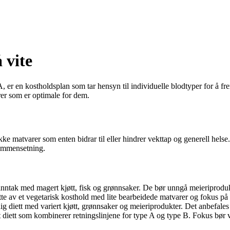
 vite
, er en kostholdsplan som tar hensyn til individuelle blodtyper for å fr
er som er optimale for dem.
kke matvarer som enten bidrar til eller hindrer vekttap og generell helse.
sammensetning.
nntak med magert kjøtt, fisk og grønnsaker. De bør unngå meieriprodu
e av et vegetarisk kosthold med lite bearbeidede matvarer og fokus på
dig diett med variert kjøtt, grønnsaker og meieriprodukter. Det anbefale
iett som kombinerer retningslinjene for type A og type B. Fokus bør v