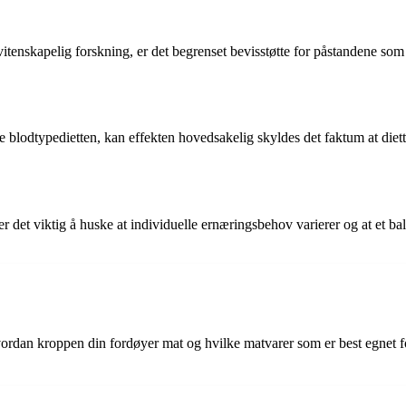
vitenskapelig forskning, er det begrenset bevisstøtte for påstandene som
e blodtypedietten, kan effekten hovedsakelig skyldes det faktum at die
r det viktig å huske at individuelle ernæringsbehov varierer og at et ba
vordan kroppen din fordøyer mat og hvilke matvarer som er best egnet fo