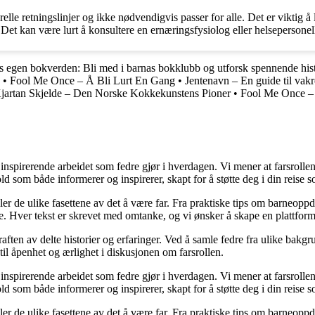
lle retningslinjer og ikke nødvendigvis passer for alle. Det er viktig å l
Det kan være lurt å konsultere en ernæringsfysiolog eller helsepersonell
s egen bokverden: Bli med i barnas bokklubb og utforsk spennende hist
•
Fool Me Once – Å Bli Lurt En Gang
•
Jentenavn – En guide til vakre
jartan Skjelde – Den Norske Kokkekunstens Pioner
•
Fool Me Once –
nspirerende arbeidet som fedre gjør i hverdagen. Vi mener at farsrollen
d som både informerer og inspirerer, skapt for å støtte deg i din reise s
iler de ulike fasettene av det å være far. Fra praktiske tips om barneoppd
e. Hver tekst er skrevet med omtanke, og vi ønsker å skape en plattform
raften av delte historier og erfaringer. Ved å samle fedre fra ulike bakgr
til åpenhet og ærlighet i diskusjonen om farsrollen.
nspirerende arbeidet som fedre gjør i hverdagen. Vi mener at farsrollen
d som både informerer og inspirerer, skapt for å støtte deg i din reise s
iler de ulike fasettene av det å være far. Fra praktiske tips om barneoppd