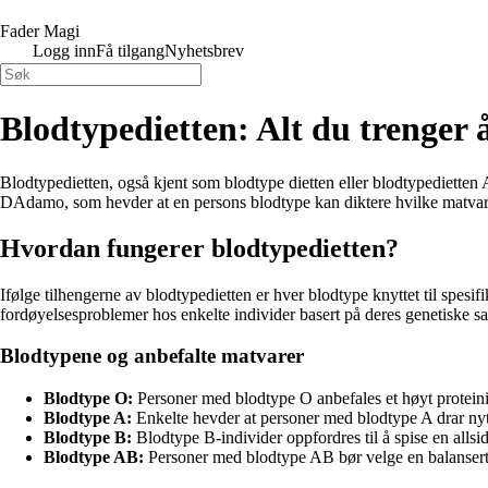
Fader Magi
Logg inn
Få tilgang
Nyhetsbrev
Blodtypedietten: Alt du trenger å
Blodtypedietten, også kjent som blodtype dietten eller blodtypedietten A
DAdamo, som hevder at en persons blodtype kan diktere hvilke matvar
Hvordan fungerer blodtypedietten?
Ifølge tilhengerne av blodtypedietten er hver blodtype knyttet til spesifi
fordøyelsesproblemer hos enkelte individer basert på deres genetiske 
Blodtypene og anbefalte matvarer
Blodtype O:
Personer med blodtype O anbefales et høyt proteini
Blodtype A:
Enkelte hevder at personer med blodtype A drar nytt
Blodtype B:
Blodtype B-individer oppfordres til å spise en allsi
Blodtype AB:
Personer med blodtype AB bør velge en balansert d