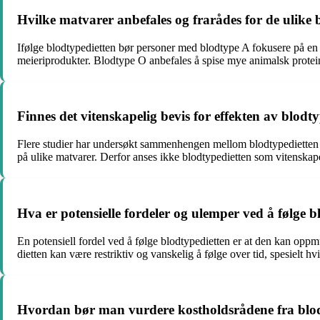
Hvilke matvarer anbefales og frarådes for de ulike 
Ifølge blodtypedietten bør personer med blodtype A fokusere på en v
meieriprodukter. Blodtype O anbefales å spise mye animalsk protein
Finnes det vitenskapelig bevis for effekten av blodt
Flere studier har undersøkt sammenhengen mellom blodtypedietten o
på ulike matvarer. Derfor anses ikke blodtypedietten som vitenskape
Hva er potensielle fordeler og ulemper ved å følge b
En potensiell fordel ved å følge blodtypedietten er at den kan oppm
dietten kan være restriktiv og vanskelig å følge over tid, spesielt h
Hvordan bør man vurdere kostholdsrådene fra blodty