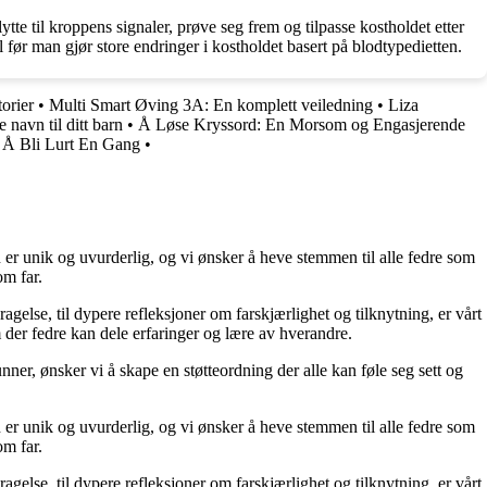
ytte til kroppens signaler, prøve seg frem og tilpasse kostholdet etter
 før man gjør store endringer i kostholdet basert på blodtypedietten.
orier
•
Multi Smart Øving 3A: En komplett veiledning
•
Liza
 navn til ditt barn
•
Å Løse Kryssord: En Morsom og Engasjerende
 Å Bli Lurt En Gang
•
 er unik og uvurderlig, og vi ønsker å heve stemmen til alle fedre som
om far.
ragelse, til dypere refleksjoner om farskjærlighet og tilknytning, er vårt
 der fedre kan dele erfaringer og lære av hverandre.
unner, ønsker vi å skape en støtteordning der alle kan føle seg sett og
 er unik og uvurderlig, og vi ønsker å heve stemmen til alle fedre som
om far.
ragelse, til dypere refleksjoner om farskjærlighet og tilknytning, er vårt