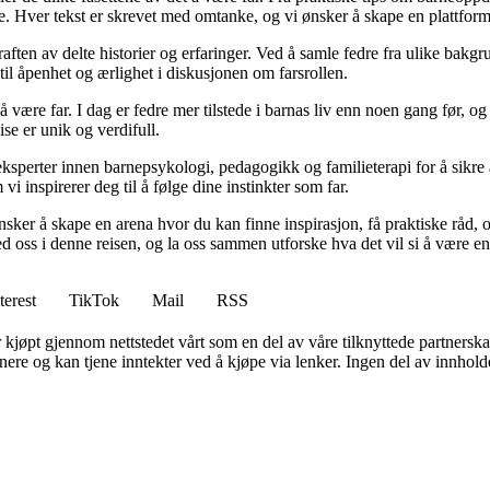
e. Hver tekst er skrevet med omtanke, og vi ønsker å skape en plattform
raften av delte historier og erfaringer. Ved å samle fedre fra ulike bakgr
til åpenhet og ærlighet i diskusjonen om farsrollen.
 å være far. I dag er fedre mer tilstede i barnas liv enn noen gang før,
eise er unik og verdifull.
ksperter innen barnepsykologi, pedagogikk og familieterapi for å sikre a
i inspirerer deg til å følge dine instinkter som far.
 ønsker å skape en arena hvor du kan finne inspirasjon, få praktiske rå
 oss i denne reisen, og la oss sammen utforske hva det vil si å være en 
terest
TikTok
Mail
RSS
er kjøpt gjennom nettstedet vårt som en del av våre tilknyttede partners
re og kan tjene inntekter ved å kjøpe via lenker. Ingen del av innholdet