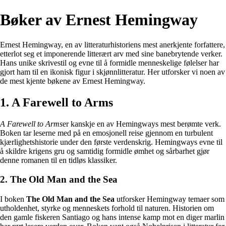
Bøker av Ernest Hemingway
Ernest Hemingway, en av litteraturhistoriens mest anerkjente forfattere,
etterlot seg et imponerende litterært arv med sine banebrytende verker.
Hans unike skrivestil og evne til å formidle menneskelige følelser har
gjort ham til en ikonisk figur i skjønnlitteratur. Her utforsker vi noen av
de mest kjente bøkene av Ernest Hemingway.
1. A Farewell to Arms
A Farewell to Arms
er kanskje en av Hemingways mest berømte verk.
Boken tar leserne med på en emosjonell reise gjennom en turbulent
kjærlighetshistorie under den første verdenskrig. Hemingways evne til
å skildre krigens gru og samtidig formidle ømhet og sårbarhet gjør
denne romanen til en tidløs klassiker.
2. The Old Man and the Sea
I boken
The Old Man and the Sea
utforsker Hemingway temaer som
utholdenhet, styrke og menneskets forhold til naturen. Historien om
den gamle fiskeren Santiago og hans intense kamp mot en diger marlin