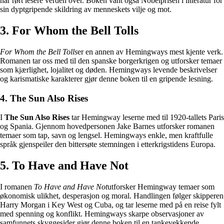
har rørt lesere verden over. Boken vant også Nobelprisen i litteratur for
sin dyptgripende skildring av menneskets vilje og mot.
3. For Whom the Bell Tolls
For Whom the Bell Tolls
er en annen av Hemingways mest kjente verk.
Romanen tar oss med til den spanske borgerkrigen og utforsker temaer
som kjærlighet, lojalitet og døden. Hemingways levende beskrivelser
og karismatiske karakterer gjør denne boken til en gripende lesning.
4. The Sun Also Rises
I
The Sun Also Rises
tar Hemingway leserne med til 1920-tallets Paris
og Spania. Gjennom hovedpersonen Jake Barnes utforsker romanen
temaer som tap, savn og lengsel. Hemingways enkle, men kraftfulle
språk gjenspeiler den bittersøte stemningen i etterkrigstidens Europa.
5. To Have and Have Not
I romanen
To Have and Have Not
utforsker Hemingway temaer som
økonomisk ulikhet, desperasjon og moral. Handlingen følger skipperen
Harry Morgan i Key West og Cuba, og tar leserne med på en reise fylt
med spenning og konflikt. Hemingways skarpe observasjoner av
samfunnets skyggesider gjør denne boken til en tankevekkende