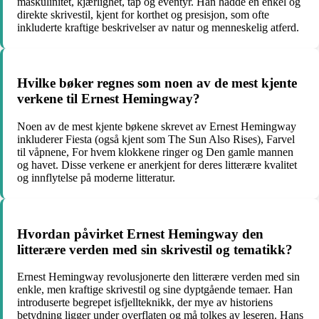
maskulinitet, kjærlighet, tap og eventyr. Han hadde en enkel og
direkte skrivestil, kjent for korthet og presisjon, som ofte
inkluderte kraftige beskrivelser av natur og menneskelig atferd.
Hvilke bøker regnes som noen av de mest kjente
verkene til Ernest Hemingway?
Noen av de mest kjente bøkene skrevet av Ernest Hemingway
inkluderer Fiesta (også kjent som The Sun Also Rises), Farvel
til våpnene, For hvem klokkene ringer og Den gamle mannen
og havet. Disse verkene er anerkjent for deres litterære kvalitet
og innflytelse på moderne litteratur.
Hvordan påvirket Ernest Hemingway den
litterære verden med sin skrivestil og tematikk?
Ernest Hemingway revolusjonerte den litterære verden med sin
enkle, men kraftige skrivestil og sine dyptgående temaer. Han
introduserte begrepet isfjellteknikk, der mye av historiens
betydning ligger under overflaten og må tolkes av leseren. Hans