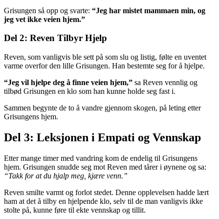
Grisungen så opp og svarte:
“Jeg har mistet mammaen min, og
jeg vet ikke veien hjem.”
Del 2: Reven Tilbyr Hjelp
Reven, som vanligvis ble sett på som slu og listig, følte en uventet
varme overfor den lille Grisungen. Han bestemte seg for å hjelpe.
“Jeg vil hjelpe deg å finne veien hjem,”
sa Reven vennlig og
tilbød Grisungen en klo som han kunne holde seg fast i.
Sammen begynte de to å vandre gjennom skogen, på leting etter
Grisungens hjem.
Del 3: Leksjonen i Empati og Vennskap
Etter mange timer med vandring kom de endelig til Grisungens
hjem. Grisungen snudde seg mot Reven med tårer i øynene og sa:
“Takk for at du hjalp meg, kjære venn.”
Reven smilte varmt og forlot stedet. Denne opplevelsen hadde lært
ham at det å tilby en hjelpende klo, selv til de man vanligvis ikke
stolte på, kunne føre til ekte vennskap og tillit.