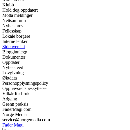
Klubb
Hold deg oppdatert
Motta meldinger
Nettsamfunn
Nyhetsbrev
Fellesskap
Lokale borgere
Interne lenker
Sideoversikt
Blogginnlegg
Dokumenter
Oppdater
Nyhetsfeed
Lovgivning
Øktdata
Personopplysningspolicy
Opphavsrettsbeskyttelse
Vilkår for bruk
Adgang
Grønn praksis
FaderMagi.com
Norge Media
service@norgemedia.com
Fader Magi