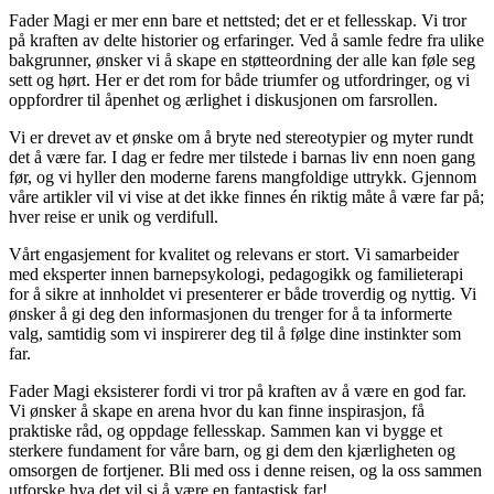
Fader Magi er mer enn bare et nettsted; det er et fellesskap. Vi tror
på kraften av delte historier og erfaringer. Ved å samle fedre fra ulike
bakgrunner, ønsker vi å skape en støtteordning der alle kan føle seg
sett og hørt. Her er det rom for både triumfer og utfordringer, og vi
oppfordrer til åpenhet og ærlighet i diskusjonen om farsrollen.
Vi er drevet av et ønske om å bryte ned stereotypier og myter rundt
det å være far. I dag er fedre mer tilstede i barnas liv enn noen gang
før, og vi hyller den moderne farens mangfoldige uttrykk. Gjennom
våre artikler vil vi vise at det ikke finnes én riktig måte å være far på;
hver reise er unik og verdifull.
Vårt engasjement for kvalitet og relevans er stort. Vi samarbeider
med eksperter innen barnepsykologi, pedagogikk og familieterapi
for å sikre at innholdet vi presenterer er både troverdig og nyttig. Vi
ønsker å gi deg den informasjonen du trenger for å ta informerte
valg, samtidig som vi inspirerer deg til å følge dine instinkter som
far.
Fader Magi eksisterer fordi vi tror på kraften av å være en god far.
Vi ønsker å skape en arena hvor du kan finne inspirasjon, få
praktiske råd, og oppdage fellesskap. Sammen kan vi bygge et
sterkere fundament for våre barn, og gi dem den kjærligheten og
omsorgen de fortjener. Bli med oss i denne reisen, og la oss sammen
utforske hva det vil si å være en fantastisk far!