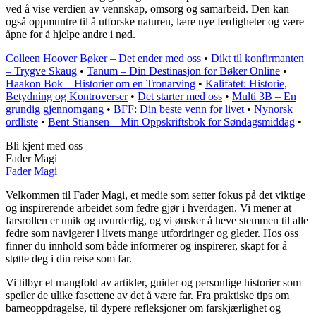
ved å vise verdien av vennskap, omsorg og samarbeid. Den kan
også oppmuntre til å utforske naturen, lære nye ferdigheter og være
åpne for å hjelpe andre i nød.
Colleen Hoover Bøker – Det ender med oss
•
Dikt til konfirmanten
– Trygve Skaug
•
Tanum – Din Destinasjon for Bøker Online
•
Haakon Bok – Historier om en Tronarving
•
Kalifatet: Historie,
Betydning og Kontroverser
•
Det starter med oss
•
Multi 3B – En
grundig gjennomgang
•
BFF: Din beste venn for livet
•
Nynorsk
ordliste
•
Bent Stiansen – Min Oppskriftsbok for Søndagsmiddag
•
Bli kjent med oss
Fader Magi
Fader Magi
Velkommen til Fader Magi, et medie som setter fokus på det viktige
og inspirerende arbeidet som fedre gjør i hverdagen. Vi mener at
farsrollen er unik og uvurderlig, og vi ønsker å heve stemmen til alle
fedre som navigerer i livets mange utfordringer og gleder. Hos oss
finner du innhold som både informerer og inspirerer, skapt for å
støtte deg i din reise som far.
Vi tilbyr et mangfold av artikler, guider og personlige historier som
speiler de ulike fasettene av det å være far. Fra praktiske tips om
barneoppdragelse, til dypere refleksjoner om farskjærlighet og