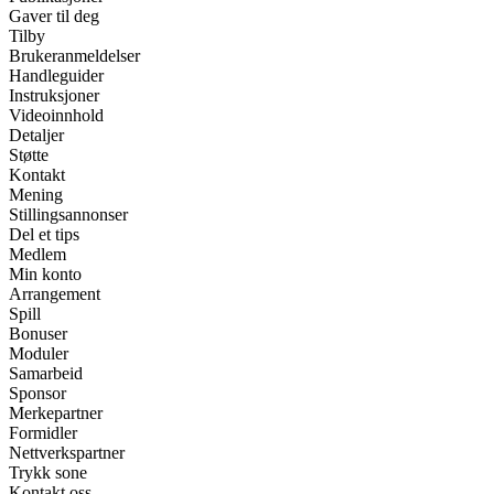
Gaver til deg
Tilby
Brukeranmeldelser
Handleguider
Instruksjoner
Videoinnhold
Detaljer
Støtte
Kontakt
Mening
Stillingsannonser
Del et tips
Medlem
Min konto
Arrangement
Spill
Bonuser
Moduler
Samarbeid
Sponsor
Merkepartner
Formidler
Nettverkspartner
Trykk sone
Kontakt oss