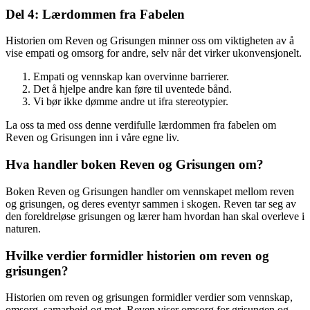
Del 4: Lærdommen fra Fabelen
Historien om Reven og Grisungen minner oss om viktigheten av å
vise empati og omsorg for andre, selv når det virker ukonvensjonelt.
Empati og vennskap kan overvinne barrierer.
Det å hjelpe andre kan føre til uventede bånd.
Vi bør ikke dømme andre ut ifra stereotypier.
La oss ta med oss denne verdifulle lærdommen fra fabelen om
Reven og Grisungen inn i våre egne liv.
Hva handler boken Reven og Grisungen om?
Boken Reven og Grisungen handler om vennskapet mellom reven
og grisungen, og deres eventyr sammen i skogen. Reven tar seg av
den foreldreløse grisungen og lærer ham hvordan han skal overleve i
naturen.
Hvilke verdier formidler historien om reven og
grisungen?
Historien om reven og grisungen formidler verdier som vennskap,
omsorg, samarbeid og mot. Reven viser omsorg for grisungen og