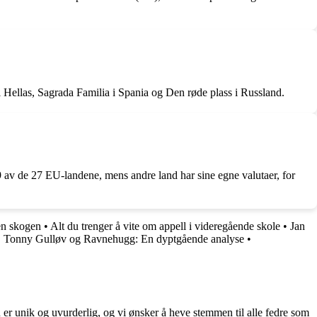
 i Hellas, Sagrada Familia i Spania og Den røde plass i Russland.
19 av de 27 EU-landene, mens andre land har sine egne valutaer, for
en skogen
•
Alt du trenger å vite om appell i videregående skole
•
Jan
•
Tonny Gulløv og Ravnehugg: En dyptgående analyse
•
 er unik og uvurderlig, og vi ønsker å heve stemmen til alle fedre som