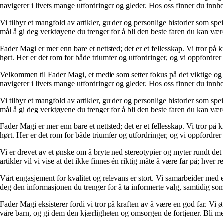
navigerer i livets mange utfordringer og gleder. Hos oss finner du innhol
Vi tilbyr et mangfold av artikler, guider og personlige historier som spe
mål å gi deg verktøyene du trenger for å bli den beste faren du kan vær
Fader Magi er mer enn bare et nettsted; det er et fellesskap. Vi tror på k
hørt. Her er det rom for både triumfer og utfordringer, og vi oppfordrer 
Velkommen til Fader Magi, et medie som setter fokus på det viktige og i
navigerer i livets mange utfordringer og gleder. Hos oss finner du innhol
Vi tilbyr et mangfold av artikler, guider og personlige historier som spe
mål å gi deg verktøyene du trenger for å bli den beste faren du kan vær
Fader Magi er mer enn bare et nettsted; det er et fellesskap. Vi tror på k
hørt. Her er det rom for både triumfer og utfordringer, og vi oppfordrer 
Vi er drevet av et ønske om å bryte ned stereotypier og myter rundt det
artikler vil vi vise at det ikke finnes én riktig måte å være far på; hver r
Vårt engasjement for kvalitet og relevans er stort. Vi samarbeider med e
deg den informasjonen du trenger for å ta informerte valg, samtidig som v
Fader Magi eksisterer fordi vi tror på kraften av å være en god far. Vi
våre barn, og gi dem den kjærligheten og omsorgen de fortjener. Bli med