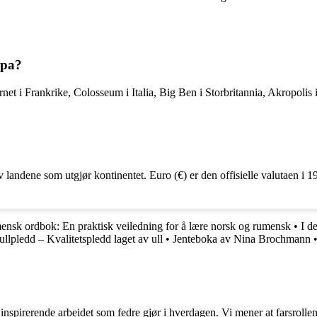
opa?
rnet i Frankrike, Colosseum i Italia, Big Ben i Storbritannia, Akropolis
 landene som utgjør kontinentet. Euro (€) er den offisielle valutaen i 
ensk ordbok: En praktisk veiledning for å lære norsk og rumensk
•
I d
ullpledd – Kvalitetspledd laget av ull
•
Jenteboka av Nina Brochmann
nspirerende arbeidet som fedre gjør i hverdagen. Vi mener at farsrollen