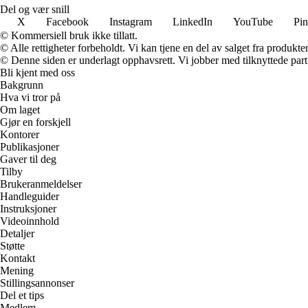
Del og vær snill
X
Facebook
Instagram
LinkedIn
YouTube
Pin
© Kommersiell bruk ikke tillatt.
© Alle rettigheter forbeholdt. Vi kan tjene en del av salget fra produkt
© Denne siden er underlagt opphavsrett. Vi jobber med tilknyttede partne
Bli kjent med oss
Bakgrunn
Hva vi tror på
Om laget
Gjør en forskjell
Kontorer
Publikasjoner
Gaver til deg
Tilby
Brukeranmeldelser
Handleguider
Instruksjoner
Videoinnhold
Detaljer
Støtte
Kontakt
Mening
Stillingsannonser
Del et tips
Medlem