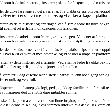
d som både informerer og inspirerer, skapt for å støtte deg i din reise s
iler de ulike fasettene av det å være far. Fra praktiske tips om barneoppd
e. Hver tekst er skrevet med omtanke, og vi ønsker å skape en plattform
raften av delte historier og erfaringer. Ved å samle fedre fra ulike bakgr
til åpenhet og ærlighet i diskusjonen om farsrollen.
nspirerende arbeidet som fedre gjør i hverdagen. Vi mener at farsrollen
d som både informerer og inspirerer, skapt for å støtte deg i din reise s
iler de ulike fasettene av det å være far. Fra praktiske tips om barneoppd
e. Hver tekst er skrevet med omtanke, og vi ønsker å skape en plattform
raften av delte historier og erfaringer. Ved å samle fedre fra ulike bakgr
til åpenhet og ærlighet i diskusjonen om farsrollen.
 å være far. I dag er fedre mer tilstede i barnas liv enn noen gang før,
eise er unik og verdifull.
ksperter innen barnepsykologi, pedagogikk og familieterapi for å sikre a
i inspirerer deg til å følge dine instinkter som far.
 ønsker å skape en arena hvor du kan finne inspirasjon, få praktiske rå
 oss i denne reisen, og la oss sammen utforske hva det vil si å være en 