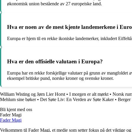
økonomisk union bestående av 27 europeiske land.
Hva er noen av de mest kjente landemerkene i Eur
Europa er hjem til en rekke ikoniske landemerker, inkludert Eiffeltå
Hva er den offisielle valutaen i Europa?
Europa har en rekke forskjellige valutaer på grunn av mangfoldet av
eksempel britiske pund, norske kroner og svenske kroner.
William Wisting og Jørn Lier Horst
•
I morgen er alt mørkt
•
Norsk rum
Mehlum sine bøker
•
Det Søte Liv: En Verden av Søte Kaker
•
Berger 
Bli kjent med oss
Fader Magi
Fader Magi
Velkommen til Fader Magi, et medie som setter fokus på det viktige og i