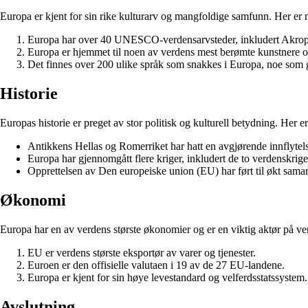
Europa er kjent for sin rike kulturarv og mangfoldige samfunn. Her er 
Europa har over 40 UNESCO-verdensarvsteder, inkludert Akrop
Europa er hjemmet til noen av verdens mest berømte kunstnere o
Det finnes over 200 ulike språk som snakkes i Europa, noe som g
Historie
Europas historie er preget av stor politisk og kulturell betydning. Her e
Antikkens Hellas og Romerriket har hatt en avgjørende innflytelse
Europa har gjennomgått flere kriger, inkludert de to verdenskri
Opprettelsen av Den europeiske union (EU) har ført til økt samar
Økonomi
Europa har en av verdens største økonomier og er en viktig aktør på 
EU er verdens største eksportør av varer og tjenester.
Euroen er den offisielle valutaen i 19 av de 27 EU-landene.
Europa er kjent for sin høye levestandard og velferdsstatssystem.
Avslutning