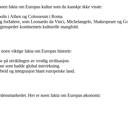
noen fakta om Europas kultur som du kanskje ikke visste:
olis i Athen og Colosseum i Roma.
g forfattere, som Leonardo da Vinci, Michelangelo, Shakespeare og Go
jenspeiler kontinentets kulturelle mangfold.
r noen viktige fakta om Europas historie:
 på utviklingen av vestlig sivilisasjon.
gene som hadde global innvirkning.
beid og integrasjon blant europeiske land.
verdensmarkedet. Her er noen fakta om Europas økonomi: