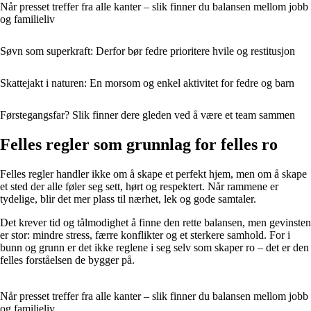
Når presset treffer fra alle kanter – slik finner du balansen mellom jobb
og familieliv
Søvn som superkraft: Derfor bør fedre prioritere hvile og restitusjon
Skattejakt i naturen: En morsom og enkel aktivitet for fedre og barn
Førstegangsfar? Slik finner dere gleden ved å være et team sammen
Felles regler som grunnlag for felles ro
Felles regler handler ikke om å skape et perfekt hjem, men om å skape
et sted der alle føler seg sett, hørt og respektert. Når rammene er
tydelige, blir det mer plass til nærhet, lek og gode samtaler.
Det krever tid og tålmodighet å finne den rette balansen, men gevinsten
er stor: mindre stress, færre konflikter og et sterkere samhold. For i
bunn og grunn er det ikke reglene i seg selv som skaper ro – det er den
felles forståelsen de bygger på.
Når presset treffer fra alle kanter – slik finner du balansen mellom jobb
og familieliv