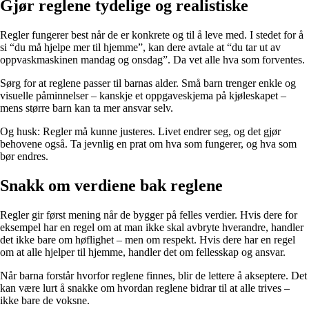
Gjør reglene tydelige og realistiske
Regler fungerer best når de er konkrete og til å leve med. I stedet for å
si “du må hjelpe mer til hjemme”, kan dere avtale at “du tar ut av
oppvaskmaskinen mandag og onsdag”. Da vet alle hva som forventes.
Sørg for at reglene passer til barnas alder. Små barn trenger enkle og
visuelle påminnelser – kanskje et oppgaveskjema på kjøleskapet –
mens større barn kan ta mer ansvar selv.
Og husk: Regler må kunne justeres. Livet endrer seg, og det gjør
behovene også. Ta jevnlig en prat om hva som fungerer, og hva som
bør endres.
Snakk om verdiene bak reglene
Regler gir først mening når de bygger på felles verdier. Hvis dere for
eksempel har en regel om at man ikke skal avbryte hverandre, handler
det ikke bare om høflighet – men om respekt. Hvis dere har en regel
om at alle hjelper til hjemme, handler det om fellesskap og ansvar.
Når barna forstår hvorfor reglene finnes, blir de lettere å akseptere. Det
kan være lurt å snakke om hvordan reglene bidrar til at alle trives –
ikke bare de voksne.