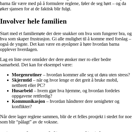
barna får være med på å formulere reglene, føler de seg hørt – og da
øker sjansen for at de faktisk blir fulgt.
Involver hele familien
Start med et familiemøte der dere snakker om hva som fungerer bra, og
hva som skaper frustrasjon. Gi alle mulighet til å komme med forslag –
også de yngste. Det kan være en øyeåpner å høre hvordan barna
opplever hverdagen.
Lag en liste over områder der dere ønsker mer ro eller bedre
samarbeid. Det kan for eksempel være:
Morgenrutiner
– hvordan kommer alle seg ut døra uten stress?
Skjermtid
– når og hvor lenge er det greit å bruke mobil,
nettbrett eller PC?
Husarbeid
– hvem gjør hva hjemme, og hvordan fordeles
oppgavene rettferdig?
Kommunikasjon
– hvordan håndterer dere uenigheter og
konflikter?
Når dere lager reglene sammen, blir de et felles prosjekt i stedet for noe
som blir “pålagt” av de voksne.