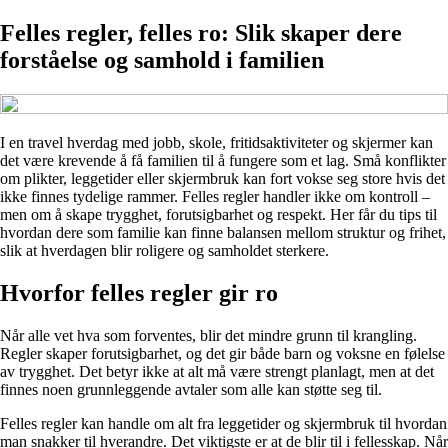
Felles regler, felles ro: Slik skaper dere
forståelse og samhold i familien
I en travel hverdag med jobb, skole, fritidsaktiviteter og skjermer kan
det være krevende å få familien til å fungere som et lag. Små konflikter
om plikter, leggetider eller skjermbruk kan fort vokse seg store hvis det
ikke finnes tydelige rammer. Felles regler handler ikke om kontroll –
men om å skape trygghet, forutsigbarhet og respekt. Her får du tips til
hvordan dere som familie kan finne balansen mellom struktur og frihet,
slik at hverdagen blir roligere og samholdet sterkere.
Hvorfor felles regler gir ro
Når alle vet hva som forventes, blir det mindre grunn til krangling.
Regler skaper forutsigbarhet, og det gir både barn og voksne en følelse
av trygghet. Det betyr ikke at alt må være strengt planlagt, men at det
finnes noen grunnleggende avtaler som alle kan støtte seg til.
Felles regler kan handle om alt fra leggetider og skjermbruk til hvordan
man snakker til hverandre. Det viktigste er at de blir til i fellesskap. Når