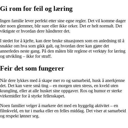
Gi rom for feil og læring
Ingen familie lever perfekt etter sine egne regler. Det vil komme dager
der noen glemmer, blir sure eller ikke orker. Det er helt normalt. Det
viktigste er hvordan dere håndterer det.
I stedet for å kjefte, kan dere bruke situasjonen som en anledning til å
snakke om hva som gikk galt, og hvordan dere kan gjøre det
annerledes neste gang. På den måten blir reglene et verktøy for læring
og utvikling – ikke for straff.
Feir det som fungerer
Når dere lykkes med å skape mer ro og samarbeid, husk å anerkjenne
det. Det kan være små ting – en morgen uten stress, en kveld uten
krangling, eller at alle husket sine oppgaver. Ros og humor er sterke
virkemidler for å styrke fellesskapet.
Noen familier velger å markere det med en hyggelig aktivitet – en
filmkveld, en tur i marka eller en felles middag. Det viser at samarbeid
og respekt lønner seg.