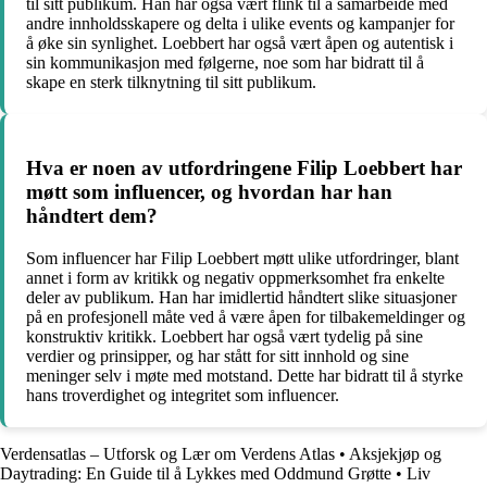
til sitt publikum. Han har også vært flink til å samarbeide med
andre innholdsskapere og delta i ulike events og kampanjer for
å øke sin synlighet. Loebbert har også vært åpen og autentisk i
sin kommunikasjon med følgerne, noe som har bidratt til å
skape en sterk tilknytning til sitt publikum.
Hva er noen av utfordringene Filip Loebbert har
møtt som influencer, og hvordan har han
håndtert dem?
Som influencer har Filip Loebbert møtt ulike utfordringer, blant
annet i form av kritikk og negativ oppmerksomhet fra enkelte
deler av publikum. Han har imidlertid håndtert slike situasjoner
på en profesjonell måte ved å være åpen for tilbakemeldinger og
konstruktiv kritikk. Loebbert har også vært tydelig på sine
verdier og prinsipper, og har stått for sitt innhold og sine
meninger selv i møte med motstand. Dette har bidratt til å styrke
hans troverdighet og integritet som influencer.
Verdensatlas – Utforsk og Lær om Verdens Atlas
•
Aksjekjøp og
Daytrading: En Guide til å Lykkes med Oddmund Grøtte
•
Liv