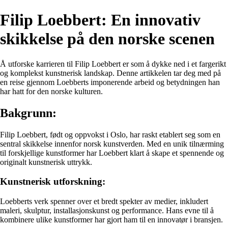
Filip Loebbert: En innovativ
skikkelse på den norske scenen
Å utforske karrieren til Filip Loebbert er som å dykke ned i et fargerikt
og komplekst kunstnerisk landskap. Denne artikkelen tar deg med på
en reise gjennom Loebberts imponerende arbeid og betydningen han
har hatt for den norske kulturen.
Bakgrunn:
Filip Loebbert, født og oppvokst i Oslo, har raskt etablert seg som en
sentral skikkelse innenfor norsk kunstverden. Med en unik tilnærming
til forskjellige kunstformer har Loebbert klart å skape et spennende og
originalt kunstnerisk uttrykk.
Kunstnerisk utforskning:
Loebberts verk spenner over et bredt spekter av medier, inkludert
maleri, skulptur, installasjonskunst og performance. Hans evne til å
kombinere ulike kunstformer har gjort ham til en innovatør i bransjen.