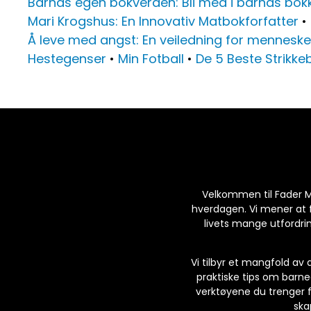
Barnas egen bokverden: Bli med i barnas bokk
Mari Krogshus: En Innovativ Matbokforfatter
•
Å leve med angst: En veiledning for mennesk
Hestegenser
•
Min Fotball
•
De 5 Beste Strikk
Velkommen til Fader Ma
hverdagen. Vi mener at fa
livets mange utfordrin
Vi tilbyr et mangfold av 
praktiske tips om barneo
verktøyene du trenger f
ska