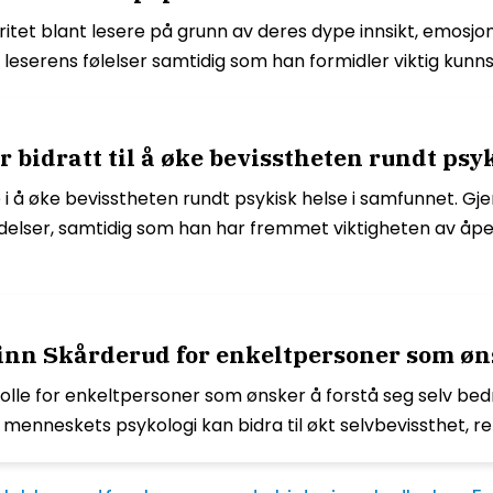
ritet blant lesere på grunn av deres dype innsikt, emosj
leserens følelser samtidig som han formidler viktig kunn
bidratt til å øke bevisstheten rundt psy
e i å øke bevisstheten rundt psykisk helse i samfunnet. Gj
 lidelser, samtidig som han har fremmet viktigheten av å
nn Skårderud for enkeltpersoner som ønsk
olle for enkeltpersoner som ønsker å forstå seg selv bedr
v menneskets psykologi kan bidra til økt selvbevissthet, re