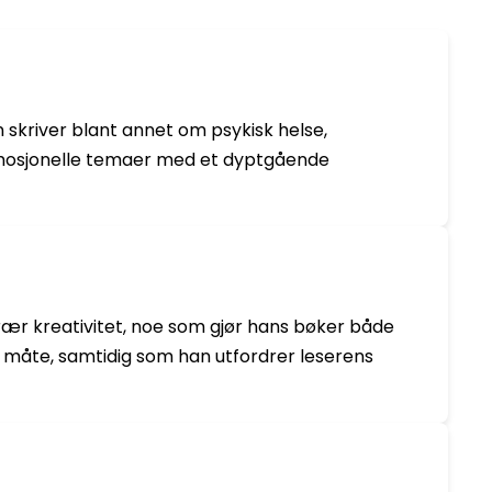
 skriver blant annet om psykisk helse,
g emosjonelle temaer med et dyptgående
terær kreativitet, noe som gjør hans bøker både
g måte, samtidig som han utfordrer leserens