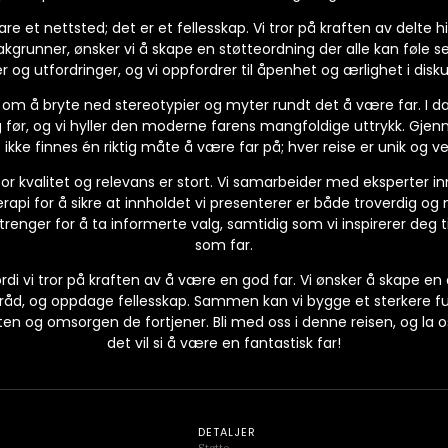
e et nettsted; det er et fellesskap. Vi tror på kraften av delte hi
akgrunner, ønsker vi å skape en støtteordning der alle kan føle se
 og utfordringer, og vi oppfordrer til åpenhet og ærlighet i disk
 om å bryte ned stereotypier og myter rundt det å være far. I da
før, og vi hyller den moderne farens mangfoldige uttrykk. Gjennom
 ikke finnes én riktig måte å være far på; hver reise er unik og ver
r kvalitet og relevans er stort. Vi samarbeider med eksperter i
api for å sikre at innholdet vi presenterer er både troverdig og n
enger for å ta informerte valg, samtidig som vi inspirerer deg til
som far.
ordi vi tror på kraften av å være en god far. Vi ønsker å skape en
ke råd, og oppdage fellesskap. Sammen kan vi bygge et sterkere 
ten og omsorgen de fortjener. Bli med oss i denne reisen, og la
det vil si å være en fantastisk far!
DETALJER