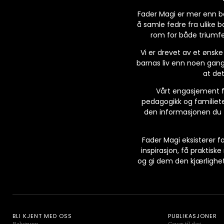
Fader Magi er mer enn bar
å samle fedre fra ulike b
rom for både triumfer
Vi er drevet av et ønske
barnas liv enn noen gang 
at det
Vårt engasjement fo
pedagogikk og familieter
den informasjonen du tr
Fader Magi eksisterer f
inspirasjon, få praktis
og gi dem den kjærlighe
BLI KJENT MED OSS
PUBLIKASJONER