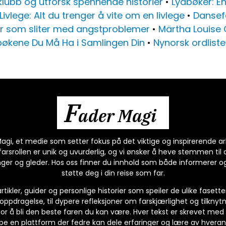
lubb og utforsk spennende historier
•
Lydbøker: En
Livlege: Alt du trenger å vite om en livlege
•
Dansefe
er som sliter med angstproblemer
•
Märtha Louise 
ebøkene Du Må Ha i Samlingen Din
•
Nynorsk ordliste
F
ader Magi
gi, et medie som setter fokus på det viktige og inspirerende ar
rsrollen er unik og uvurderlig, og vi ønsker å heve stemmen til 
ger og gleder. Hos oss finner du innhold som både informerer og 
støtte deg i din reise som far.
artikler, guider og personlige historier som speiler de ulike fasett
ppdragelse, til dypere refleksjoner om farskjærlighet og tilknytn
or å bli den beste faren du kan være. Hver tekst er skrevet med
pe en plattform der fedre kan dele erfaringer og lære av hveran