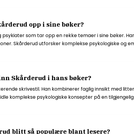
årderud opp i sine bøker?
g psykiater som tar opp en rekke temaer i sine bøker. Han
elasjoner. Skårderud utforsker komplekse psykologiske o
Finn Skårderud i hans bøker?
kterende skrivestil. Han kombinerer faglig innsikt med lit
idle komplekse psykologiske konsepter på en tilgjengeli
ud blitt så populære blant lesere?