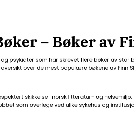
Bøker – Bøker av F
 og psykiater som har skrevet flere bøker av stor be
en oversikt over de mest populære bøkene av Finn S
pektert skikkelse i norsk litteratur- og helsemiljø. 
obbet som overlege ved ulike sykehus og institus