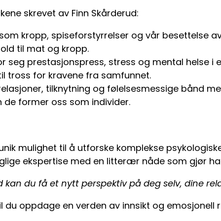
økene skrevet av Finn Skårderud:
som kropp, spiseforstyrrelser og vår besettelse a
ld til mat og kropp.
or seg prestasjonspress, stress og mental helse i
il tross for kravene fra samfunnet.
lasjoner, tilknytning og følelsesmessige bånd me
n de former oss som individer.
unik mulighet til å utforske komplekse psykologis
faglige ekspertise med en litterær nåde som gjør 
 kan du få et nytt perspektiv på deg selv, dine r
vil du oppdage en verden av innsikt og emosjonell r