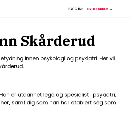
LOGG INN
NYHETSBREV
inn Skårderud
tydning innen psykologi og psykiatri. Her vil
kårderud.
Han er utdannet lege og spesialist i psykiatri,
joner, samtidig som han har etablert seg som