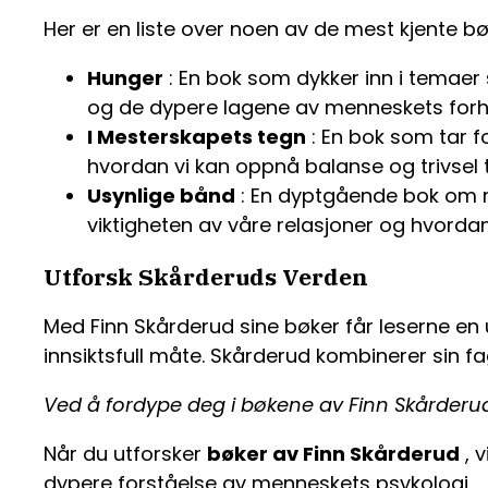
Her er en liste over noen av de mest kjente b
Hunger
: En bok som dykker inn i temaer 
og de dypere lagene av menneskets forho
I Mesterskapets tegn
: En bok som tar f
hvordan vi kan oppnå balanse og trivsel t
Usynlige bånd
: En dyptgående bok om re
viktigheten av våre relasjoner og hvorda
Utforsk Skårderuds Verden
Med Finn Skårderud sine bøker får leserne en 
innsiktsfull måte. Skårderud kombinerer sin 
Ved å fordype deg i bøkene av Finn Skårderud
Når du utforsker
bøker av Finn Skårderud
, 
dypere forståelse av menneskets psykologi.