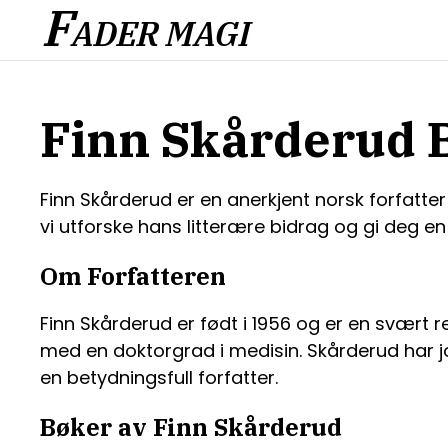
F
ADER MAGI
Finn Skårderud 
Finn Skårderud er en anerkjent norsk forfatter
vi utforske hans litterære bidrag og gi deg 
Om Forfatteren
Finn Skårderud er født i 1956 og er en svært res
med en doktorgrad i medisin. Skårderud har j
en betydningsfull forfatter.
Bøker av Finn Skårderud