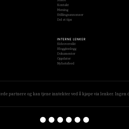
Støtte
Kontakt
Mening
Stillingsannonser
Del et tips
INTERNE LENKER
Sideoversikt
Blogginnlegg
Dokumenter
Oppdater
Nyhetsfeed
de partnere og kan tjene inntekter ved å kjøpe via lenker. Ingen d