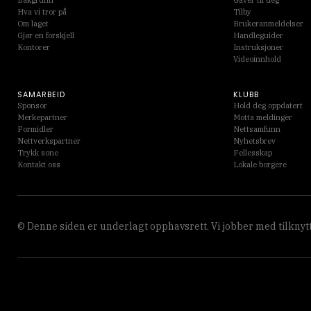
Bakgrunn
Gaver til deg
Hva vi tror på
Tilby
Om laget
Brukeranmeldelser
Gjør en forskjell
Handleguider
Kontorer
Instruksjoner
Videoinnhold
SAMARBEID
KLUBB
Sponsor
Hold deg oppdatert
Merkepartner
Motta meldinger
Formidler
Nettsamfunn
Nettverkspartner
Nyhetsbrev
Trykk sone
Fellesskap
Kontakt oss
Lokale borgere
© Denne siden er underlagt opphavsrett. Vi jobber med tilknytte