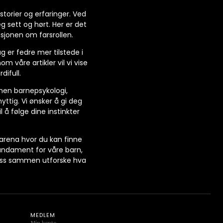
storier og erfaringer. Ved
g sett og hørt. Her er det
usjonen om farsrollen.
g er fedre mer tilstede i
 våre artikler vil vi vise
difull.
nnen barnepsykologi,
yttig. Vi ønsker å gi deg
 å følge dine instinkter
 arena hvor du kan finne
fundament for våre barn,
 oss sammen utforske hva
MEDLEM