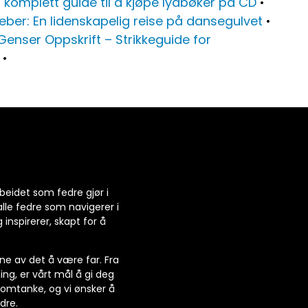
 komplett guide til å kjøpe lydbøker på CD
•
ber: En lidenskapelig reise på dansegulvet
•
Genser Oppskrift – Strikkeguide for
•
beidet som fedre gjør i
alle fedre som navigerer i
inspirerer, skapt for å
ene av det å være far. Fra
ing, er vårt mål å gi deg
 omtanke, og vi ønsker å
dre.