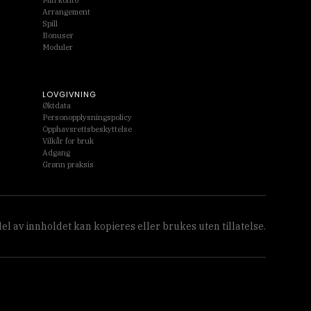
Min konto
Arrangement
Spill
Bonuser
Moduler
LOVGIVNING
Øktdata
Personopplysningspolicy
Opphavsrettsbeskyttelse
Vilkår for bruk
Adgang
Grønn praksis
el av innholdet kan kopieres eller brukes uten tillatelse.