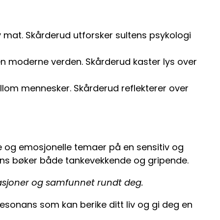
v mat. Skårderud utforsker sultens psykologi
 en moderne verden. Skårderud kaster lys over
llom mennesker. Skårderud reflekterer over
ke og emosjonelle temaer på en sensitiv og
hans bøker både tankevekkende og gripende.
elasjoner og samfunnet rundt deg.
esonans som kan berike ditt liv og gi deg en