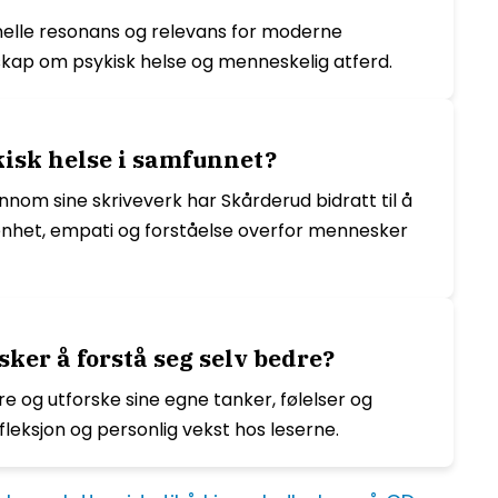
onelle resonans og relevans for moderne
skap om psykisk helse og menneskelig atferd.
kisk helse i samfunnet?
ennom sine skriveverk har Skårderud bidratt til å
penhet, empati og forståelse overfor mennesker
er å forstå seg selv bedre?
e og utforske sine egne tanker, følelser og
fleksjon og personlig vekst hos leserne.