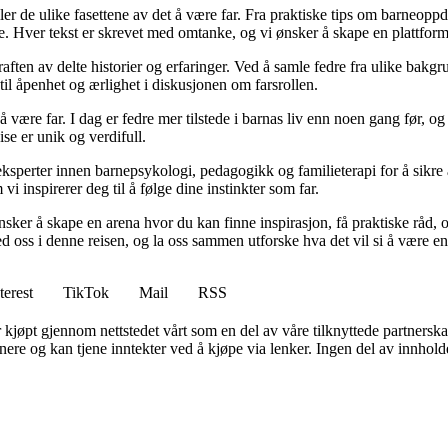
iler de ulike fasettene av det å være far. Fra praktiske tips om barneoppd
e. Hver tekst er skrevet med omtanke, og vi ønsker å skape en plattform
raften av delte historier og erfaringer. Ved å samle fedre fra ulike bakgr
til åpenhet og ærlighet i diskusjonen om farsrollen.
 å være far. I dag er fedre mer tilstede i barnas liv enn noen gang før,
eise er unik og verdifull.
ksperter innen barnepsykologi, pedagogikk og familieterapi for å sikre a
i inspirerer deg til å følge dine instinkter som far.
 ønsker å skape en arena hvor du kan finne inspirasjon, få praktiske rå
 oss i denne reisen, og la oss sammen utforske hva det vil si å være en 
terest
TikTok
Mail
RSS
er kjøpt gjennom nettstedet vårt som en del av våre tilknyttede partners
re og kan tjene inntekter ved å kjøpe via lenker. Ingen del av innholdet