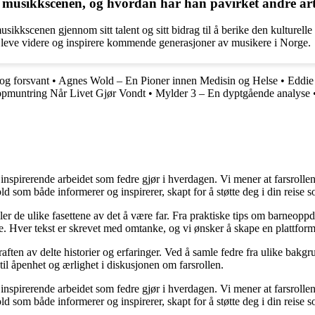
 musikkscenen, og hvordan har han påvirket andre art
kkscenen gjennom sitt talent og sitt bidrag til å berike den kulturelle 
å leve videre og inspirere kommende generasjoner av musikere i Norge.
og forsvant
•
Agnes Wold – En Pioner innen Medisin og Helse
•
Eddie
ppmuntring Når Livet Gjør Vondt
•
Mylder 3 – En dyptgående analyse
nspirerende arbeidet som fedre gjør i hverdagen. Vi mener at farsrollen
d som både informerer og inspirerer, skapt for å støtte deg i din reise s
iler de ulike fasettene av det å være far. Fra praktiske tips om barneoppd
e. Hver tekst er skrevet med omtanke, og vi ønsker å skape en plattform
raften av delte historier og erfaringer. Ved å samle fedre fra ulike bakgr
til åpenhet og ærlighet i diskusjonen om farsrollen.
nspirerende arbeidet som fedre gjør i hverdagen. Vi mener at farsrollen
d som både informerer og inspirerer, skapt for å støtte deg i din reise s