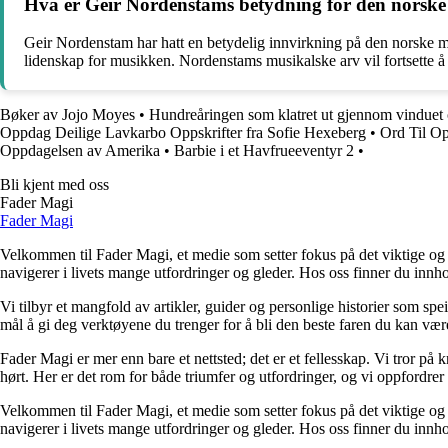
Hva er Geir Nordenstams betydning for den norske
Geir Nordenstam har hatt en betydelig innvirkning på den norske musi
lidenskap for musikken. Nordenstams musikalske arv vil fortsette 
Bøker av Jojo Moyes
•
Hundreåringen som klatret ut gjennom vinduet 
Oppdag Deilige Lavkarbo Oppskrifter fra Sofie Hexeberg
•
Ord Til O
Oppdagelsen av Amerika
•
Barbie i et Havfrueeventyr 2
•
Bli kjent med oss
Fader Magi
Fader Magi
Velkommen til Fader Magi, et medie som setter fokus på det viktige og i
navigerer i livets mange utfordringer og gleder. Hos oss finner du innhol
Vi tilbyr et mangfold av artikler, guider og personlige historier som spe
mål å gi deg verktøyene du trenger for å bli den beste faren du kan vær
Fader Magi er mer enn bare et nettsted; det er et fellesskap. Vi tror på k
hørt. Her er det rom for både triumfer og utfordringer, og vi oppfordrer 
Velkommen til Fader Magi, et medie som setter fokus på det viktige og i
navigerer i livets mange utfordringer og gleder. Hos oss finner du innhol