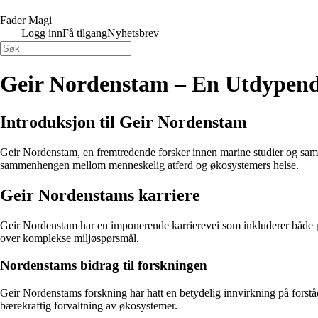
Fader Magi
Logg inn
Få tilgang
Nyhetsbrev
Geir Nordenstam – En Utdypend
Introduksjon til Geir Nordenstam
Geir Nordenstam, en fremtredende forsker innen marine studier og samfun
sammenhengen mellom menneskelig atferd og økosystemers helse.
Geir Nordenstams karriere
Geir Nordenstam har en imponerende karrierevei som inkluderer både prak
over komplekse miljøspørsmål.
Nordenstams bidrag til forskningen
Geir Nordenstams forskning har hatt en betydelig innvirkning på forståe
bærekraftig forvaltning av økosystemer.