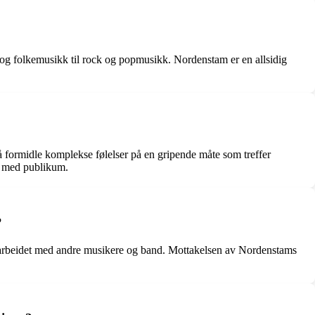
er og folkemusikk til rock og popmusikk. Nordenstam er en allsidig
å formidle komplekse følelser på en gripende måte som treffer
se med publikum.
?
amarbeidet med andre musikere og band. Mottakelsen av Nordenstams