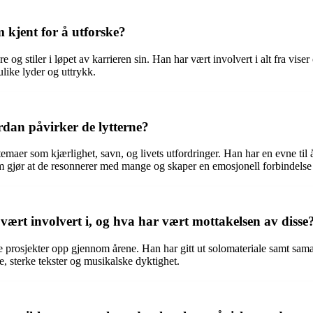
m kjent for å utforske?
 og stiler i løpet av karrieren sin. Han har vært involvert i alt fra vis
like lyder og uttrykk.
dan påvirker de lytterne?
maer som kjærlighet, savn, og livets utfordringer. Han har en evne til 
t som gjør at de resonnerer med mange og skaper en emosjonell forbindel
vært involvert i, og hva har vært mottakelsen av disse
e prosjekter opp gjennom årene. Han har gitt ut solomateriale samt s
e, sterke tekster og musikalske dyktighet.