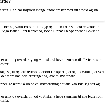
ister?
arven. Han har inspirert mange andre artister med sitt arbeid og sin
 Feber og Karin Fossum: En dyp dykk inn i deres litterære verden
•
•
Saga Bauer, Lars Kepler og Joona Linna: En Spennende Bokserie
•
 er unik og uvurderlig, og vi ønsker å heve stemmen til alle fedre som
om far.
ragelse, til dypere refleksjoner om farskjærlighet og tilknytning, er vårt
 der fedre kan dele erfaringer og lære av hverandre.
unner, ønsker vi å skape en støtteordning der alle kan føle seg sett og
 er unik og uvurderlig, og vi ønsker å heve stemmen til alle fedre som
om far.