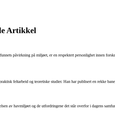
e Artikkel
nets påvirkning på miljøet, er en respektert personlighet innen forsknin
tisk feltarbeid og teoretiske studier. Han har publisert en rekke banebr
lsen av havmiljøet og de utfordringene det står overfor i dagens samfun