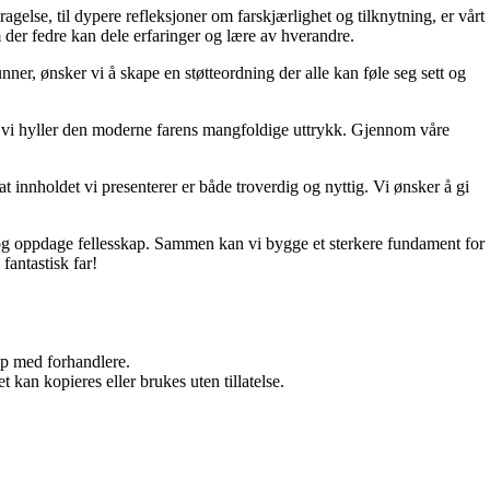
ragelse, til dypere refleksjoner om farskjærlighet og tilknytning, er vårt
 der fedre kan dele erfaringer og lære av hverandre.
unner, ønsker vi å skape en støtteordning der alle kan føle seg sett og
 og vi hyller den moderne farens mangfoldige uttrykk. Gjennom våre
t innholdet vi presenterer er både troverdig og nyttig. Vi ønsker å gi
d, og oppdage fellesskap. Sammen kan vi bygge et sterkere fundament for
fantastisk far!
kap med forhandlere.
 kan kopieres eller brukes uten tillatelse.