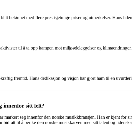
litt belønnet med flere prestisjetunge priser og utmerkelser. Hans liden
 aktivister til å ta opp kampen mot miljøødeleggelser og klimaendringe
raftig fremtid. Hans dedikasjon og visjon har gjort ham til en uvurderli
nnenfor sitt felt?
r markert seg innenfor den norske musikkbransjen. Han er kjent for sin
r bidratt til å berike den norske musikkarven med sitt talent og lidenska