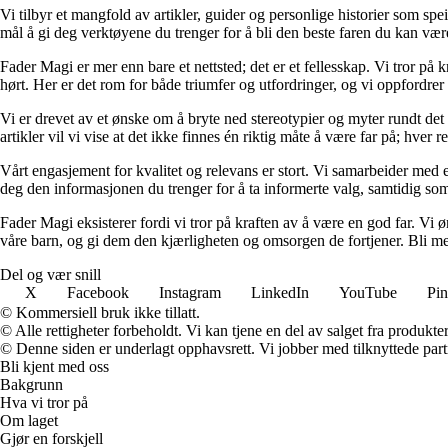
Vi tilbyr et mangfold av artikler, guider og personlige historier som spe
mål å gi deg verktøyene du trenger for å bli den beste faren du kan vær
Fader Magi er mer enn bare et nettsted; det er et fellesskap. Vi tror på k
hørt. Her er det rom for både triumfer og utfordringer, og vi oppfordrer 
Vi er drevet av et ønske om å bryte ned stereotypier og myter rundt det
artikler vil vi vise at det ikke finnes én riktig måte å være far på; hver r
Vårt engasjement for kvalitet og relevans er stort. Vi samarbeider med e
deg den informasjonen du trenger for å ta informerte valg, samtidig som v
Fader Magi eksisterer fordi vi tror på kraften av å være en god far. Vi
våre barn, og gi dem den kjærligheten og omsorgen de fortjener. Bli med
Del og vær snill
X
Facebook
Instagram
LinkedIn
YouTube
Pin
© Kommersiell bruk ikke tillatt.
© Alle rettigheter forbeholdt. Vi kan tjene en del av salget fra produkt
© Denne siden er underlagt opphavsrett. Vi jobber med tilknyttede partne
Bli kjent med oss
Bakgrunn
Hva vi tror på
Om laget
Gjør en forskjell