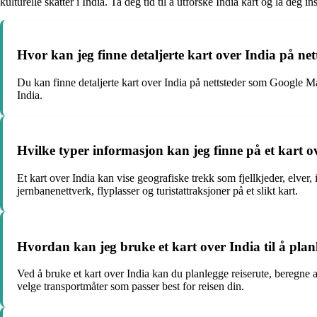
kulturelle skatter i India. Ta deg tid til å utforske India kart og la deg i
Hvor kan jeg finne detaljerte kart over India på net
Du kan finne detaljerte kart over India på nettsteder som Google Ma
India.
Hvilke typer informasjon kan jeg finne på et kart o
Et kart over India kan vise geografiske trekk som fjellkjeder, elver,
jernbanenettverk, flyplasser og turistattraksjoner på et slikt kart.
Hvordan kan jeg bruke et kart over India til å planl
Ved å bruke et kart over India kan du planlegge reiserute, beregne a
velge transportmåter som passer best for reisen din.