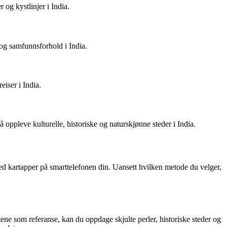
 og kystlinjer i India.
e og samfunnsforhold i India.
eiser i India.
 å oppleve kulturelle, historiske og naturskjønne steder i India.
e ned kartapper på smarttelefonen din. Uansett hvilken metode du velger,
ne som referanse, kan du oppdage skjulte perler, historiske steder og