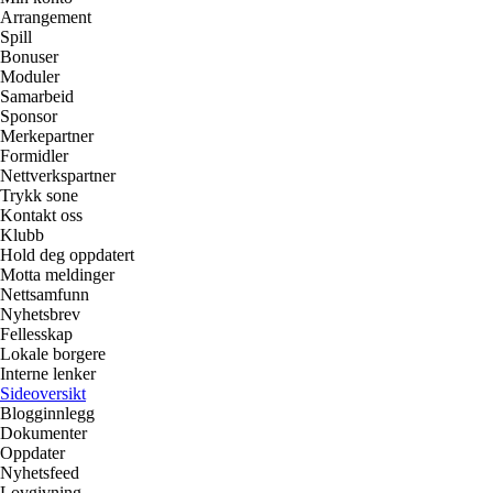
Arrangement
Spill
Bonuser
Moduler
Samarbeid
Sponsor
Merkepartner
Formidler
Nettverkspartner
Trykk sone
Kontakt oss
Klubb
Hold deg oppdatert
Motta meldinger
Nettsamfunn
Nyhetsbrev
Fellesskap
Lokale borgere
Interne lenker
Sideoversikt
Blogginnlegg
Dokumenter
Oppdater
Nyhetsfeed
Lovgivning