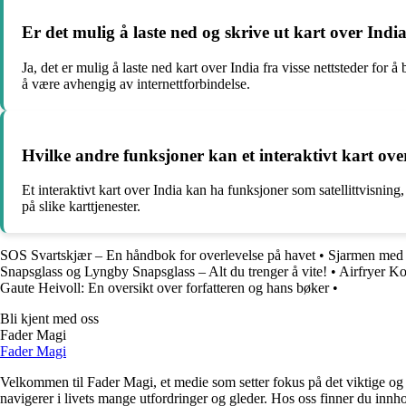
Er det mulig å laste ned og skrive ut kart over India
Ja, det er mulig å laste ned kart over India fra visse nettsteder for 
å være avhengig av internettforbindelse.
Hvilke andre funksjoner kan et interaktivt kart over
Et interaktivt kart over India kan ha funksjoner som satellittvisnin
på slike karttjenester.
SOS Svartskjær – En håndbok for overlevelse på havet
•
Sjarmen med
Snapsglass og Lyngby Snapsglass – Alt du trenger å vite!
•
Airfryer K
Gaute Heivoll: En oversikt over forfatteren og hans bøker
•
Bli kjent med oss
Fader Magi
Fader Magi
Velkommen til Fader Magi, et medie som setter fokus på det viktige og i
navigerer i livets mange utfordringer og gleder. Hos oss finner du innhol