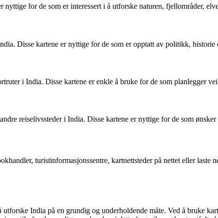
nyttige for de som er interessert i å utforske naturen, fjellområder, elver
i India. Disse kartene er nyttige for de som er opptatt av politikk, histori
rtruter i India. Disse kartene er enkle å bruke for de som planlegger veir
g andre reiselivssteder i India. Disse kartene er nyttige for de som ønsker
 bokhandler, turistinformasjonssentre, kartnettsteder på nettet eller last
å utforske India på en grundig og underholdende måte. Ved å bruke karte