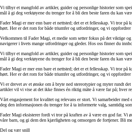
Vi tilbyr et mangfold av artikler, guider og personlige historier som spe
mål å gi deg verktøyene du trenger for å bli den beste faren du kan vær
Fader Magi er mer enn bare et nettsted; det er et fellesskap. Vi tror på k
hørt. Her er det rom for både triumfer og utfordringer, og vi oppfordrer 
Velkommen til Fader Magi, et medie som setter fokus på det viktige og i
navigerer i livets mange utfordringer og gleder. Hos oss finner du innhol
Vi tilbyr et mangfold av artikler, guider og personlige historier som spe
mål å gi deg verktøyene du trenger for å bli den beste faren du kan vær
Fader Magi er mer enn bare et nettsted; det er et fellesskap. Vi tror på k
hørt. Her er det rom for både triumfer og utfordringer, og vi oppfordrer 
Vi er drevet av et ønske om å bryte ned stereotypier og myter rundt det
artikler vil vi vise at det ikke finnes én riktig måte å være far på; hver r
Vårt engasjement for kvalitet og relevans er stort. Vi samarbeider med e
deg den informasjonen du trenger for å ta informerte valg, samtidig som v
Fader Magi eksisterer fordi vi tror på kraften av å være en god far. Vi
våre barn, og gi dem den kjærligheten og omsorgen de fortjener. Bli med
Del og vær snill