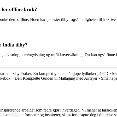
 for offline bruk?
å bruke dem offline. Noen karttjenester tilbyr også muligheten til å skrive
 India tilby?
g, gatevisning, terrengvisning og trafikkovervåkning. Du kan også finne 
 tarmen
•
Lydbøker: En komplett guide til å kjøpe lydbøker på CD
•
Mu
okebok – Den Komplette Guiden til Matlaging med Airfryer
•
Små hager
nspirerende arbeidet som fedre gjør i hverdagen. Vi mener at farsrollen
d som både informerer og inspirerer, skapt for å støtte deg i din reise s