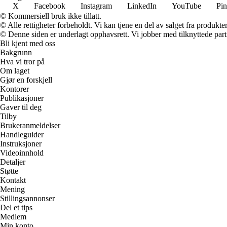
X
Facebook
Instagram
LinkedIn
YouTube
Pin
© Kommersiell bruk ikke tillatt.
© Alle rettigheter forbeholdt. Vi kan tjene en del av salget fra produkt
© Denne siden er underlagt opphavsrett. Vi jobber med tilknyttede partne
Bli kjent med oss
Bakgrunn
Hva vi tror på
Om laget
Gjør en forskjell
Kontorer
Publikasjoner
Gaver til deg
Tilby
Brukeranmeldelser
Handleguider
Instruksjoner
Videoinnhold
Detaljer
Støtte
Kontakt
Mening
Stillingsannonser
Del et tips
Medlem
Min konto