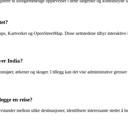
nspirere til uforglemmelige opplevelser i dette fargerike og kontrastfylte l
tet?
ps, Kartverket og OpenStreetMap. Disse nettstedene tilbyr interaktive k
ver India?
 innsjøer, ørkener og skoger. I tillegg kan det vise administrative grense
egge en reise?
vstander mellom ulike destinasjoner, identifisere interessante steder å 