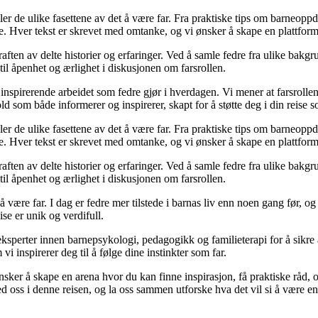
iler de ulike fasettene av det å være far. Fra praktiske tips om barneoppd
e. Hver tekst er skrevet med omtanke, og vi ønsker å skape en plattform
raften av delte historier og erfaringer. Ved å samle fedre fra ulike bakgr
til åpenhet og ærlighet i diskusjonen om farsrollen.
nspirerende arbeidet som fedre gjør i hverdagen. Vi mener at farsrollen
d som både informerer og inspirerer, skapt for å støtte deg i din reise s
iler de ulike fasettene av det å være far. Fra praktiske tips om barneoppd
e. Hver tekst er skrevet med omtanke, og vi ønsker å skape en plattform
raften av delte historier og erfaringer. Ved å samle fedre fra ulike bakgr
til åpenhet og ærlighet i diskusjonen om farsrollen.
 å være far. I dag er fedre mer tilstede i barnas liv enn noen gang før,
eise er unik og verdifull.
ksperter innen barnepsykologi, pedagogikk og familieterapi for å sikre a
i inspirerer deg til å følge dine instinkter som far.
 ønsker å skape en arena hvor du kan finne inspirasjon, få praktiske rå
 oss i denne reisen, og la oss sammen utforske hva det vil si å være en 