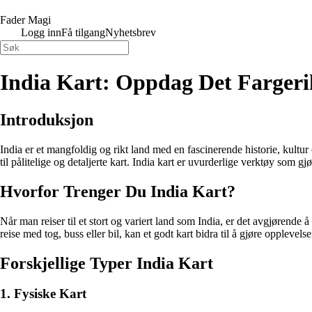
Fader Magi
Logg inn
Få tilgang
Nyhetsbrev
India Kart: Oppdag Det Fargeri
Introduksjon
India er et mangfoldig og rikt land med en fascinerende historie, kultur 
til pålitelige og detaljerte kart. India kart er uvurderlige verktøy som g
Hvorfor Trenger Du India Kart?
Når man reiser til et stort og variert land som India, er det avgjørende å 
reise med tog, buss eller bil, kan et godt kart bidra til å gjøre oppleve
Forskjellige Typer India Kart
1. Fysiske Kart