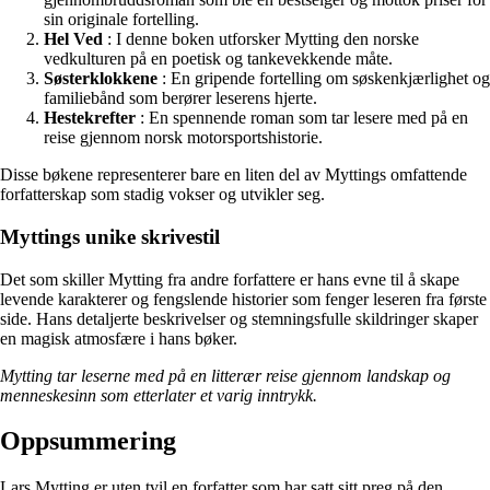
sin originale fortelling.
Hel Ved
: I denne boken utforsker Mytting den norske
vedkulturen på en poetisk og tankevekkende måte.
Søsterklokkene
: En gripende fortelling om søskenkjærlighet og
familiebånd som berører leserens hjerte.
Hestekrefter
: En spennende roman som tar lesere med på en
reise gjennom norsk motorsportshistorie.
Disse bøkene representerer bare en liten del av Myttings omfattende
forfatterskap som stadig vokser og utvikler seg.
Myttings unike skrivestil
Det som skiller Mytting fra andre forfattere er hans evne til å skape
levende karakterer og fengslende historier som fenger leseren fra første
side. Hans detaljerte beskrivelser og stemningsfulle skildringer skaper
en magisk atmosfære i hans bøker.
Mytting tar leserne med på en litterær reise gjennom landskap og
menneskesinn som etterlater et varig inntrykk.
Oppsummering
Lars Mytting er uten tvil en forfatter som har satt sitt preg på den