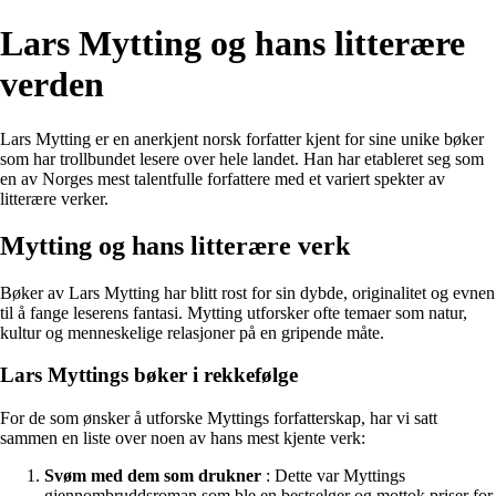
Lars Mytting og hans litterære
verden
Lars Mytting er en anerkjent norsk forfatter kjent for sine unike bøker
som har trollbundet lesere over hele landet. Han har etableret seg som
en av Norges mest talentfulle forfattere med et variert spekter av
litterære verker.
Mytting og hans litterære verk
Bøker av Lars Mytting har blitt rost for sin dybde, originalitet og evnen
til å fange leserens fantasi. Mytting utforsker ofte temaer som natur,
kultur og menneskelige relasjoner på en gripende måte.
Lars Myttings bøker i rekkefølge
For de som ønsker å utforske Myttings forfatterskap, har vi satt
sammen en liste over noen av hans mest kjente verk:
Svøm med dem som drukner
: Dette var Myttings
gjennombruddsroman som ble en bestselger og mottok priser for