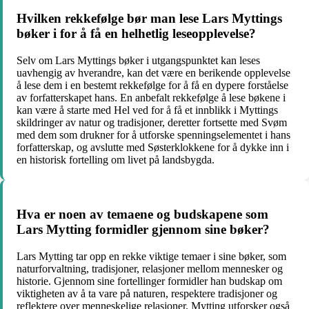
Hvilken rekkefølge bør man lese Lars Myttings
bøker i for å få en helhetlig leseopplevelse?
Selv om Lars Myttings bøker i utgangspunktet kan leses
uavhengig av hverandre, kan det være en berikende opplevelse
å lese dem i en bestemt rekkefølge for å få en dypere forståelse
av forfatterskapet hans. En anbefalt rekkefølge å lese bøkene i
kan være å starte med Hel ved for å få et innblikk i Myttings
skildringer av natur og tradisjoner, deretter fortsette med Svøm
med dem som drukner for å utforske spenningselementet i hans
forfatterskap, og avslutte med Søsterklokkene for å dykke inn i
en historisk fortelling om livet på landsbygda.
Hva er noen av temaene og budskapene som
Lars Mytting formidler gjennom sine bøker?
Lars Mytting tar opp en rekke viktige temaer i sine bøker, som
naturforvaltning, tradisjoner, relasjoner mellom mennesker og
historie. Gjennom sine fortellinger formidler han budskap om
viktigheten av å ta vare på naturen, respektere tradisjoner og
reflektere over menneskelige relasjoner. Mytting utforsker også