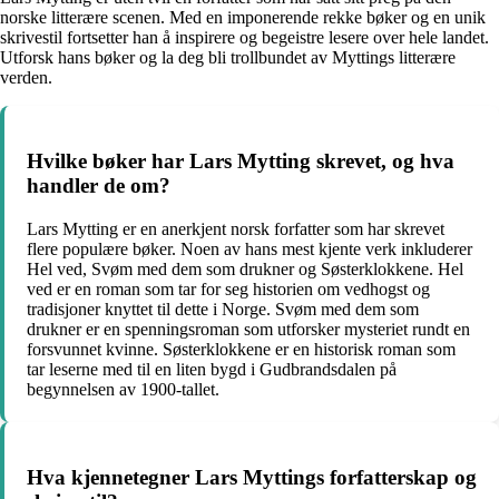
norske litterære scenen. Med en imponerende rekke bøker og en unik
skrivestil fortsetter han å inspirere og begeistre lesere over hele landet.
Utforsk hans bøker og la deg bli trollbundet av Myttings litterære
verden.
Hvilke bøker har Lars Mytting skrevet, og hva
handler de om?
Lars Mytting er en anerkjent norsk forfatter som har skrevet
flere populære bøker. Noen av hans mest kjente verk inkluderer
Hel ved, Svøm med dem som drukner og Søsterklokkene. Hel
ved er en roman som tar for seg historien om vedhogst og
tradisjoner knyttet til dette i Norge. Svøm med dem som
drukner er en spenningsroman som utforsker mysteriet rundt en
forsvunnet kvinne. Søsterklokkene er en historisk roman som
tar leserne med til en liten bygd i Gudbrandsdalen på
begynnelsen av 1900-tallet.
Hva kjennetegner Lars Myttings forfatterskap og