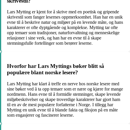
skrivestil?
Lars Mytting er kjent for å skrive med en poetisk og gripende
skrivestil som fanger lesernes oppmerksomhet. Han har en unik
evne til å beskrive natur og miljøer på en levende måte, og hans
karakterer er ofte dyptgående og komplekse. Mytting tar ofte
opp temaer som tradisjoner, naturforvaltning og menneskelige
relasjoner i sine verk, og han har en evne til å skape
stemningsfulle fortellinger som berører leserne.
Hvorfor har Lars Myttings bøker blitt så
populære blant norske lesere?
Lars Mytting har klart å treffe en nerve hos norske lesere med
sine bøker ved å ta opp temaer som er nære og kjære for mange
nordmenn. Hans evne til å formidle stemninger, skape levende
miljøbeskrivelser og skape troverdige karakterer har gjort ham
til en av de mest populære forfatterne i Norge. I tillegg har
Mytting en unik evne til å blande fakta og fiksjon på en måte
som engasjerer og fascinerer leserne.