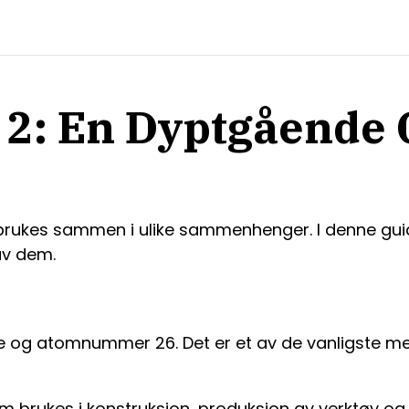
 2: En Dyptgående 
brukes sammen i ulike sammenhenger. I denne guide
av dem.
 og atomnummer 26. Det er et av de vanligste met
 brukes i konstruksjon, produksjon av verktøy og m