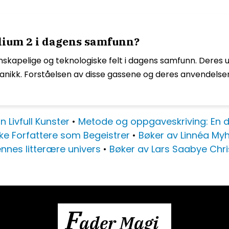
lium 2 i dagens samfunn?
 vitenskapelige og teknologiske felt i dagens samfunn. Der
nikk. Forståelsen av disse gassene og deres anvendelser b
n Livfull Kunster
•
Metode og oppgaveskriving: En d
ke Forfattere som Begeistrer
•
Bøker av Linnéa My
nnes litterære univers
•
Bøker av Lars Saabye Chr
F
ader Magi