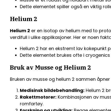
Dette elementet spiller også en viktig ro
Helium 2
Helium 2
er en isotop av helium med to proto
verdifull i ulike applikasjoner. Her er noen fak
Helium 2 har en ekstremt lav kokepunkt på
Dette elementet brukes ofte i cryogenics
Bruk av Musse og Helium 2
Bruken av musse og helium 2 sammen åpner o
Medisinsk bildebehandling:
Helium 2 br
Rakettmotorer:
Kombinasjonen av musse 
romfartøy.
Forskning og utvikling:
Begge elementene 