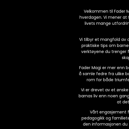
Velkommen til Fader Ma
hverdagen. Vi mener at fa
livets mange utfordrin
Vi tilbyr et mangfold av 
praktiske tips om barneo
verktøyene du trenger f
ska
Fader Magi er mer enn bar
å samle fedre fra ulike b
rom for både triumfer
Vi er drevet av et ønske
barnas liv enn noen gang 
at det
Vårt engasjement fo
pedagogikk og familieter
den informasjonen du tr