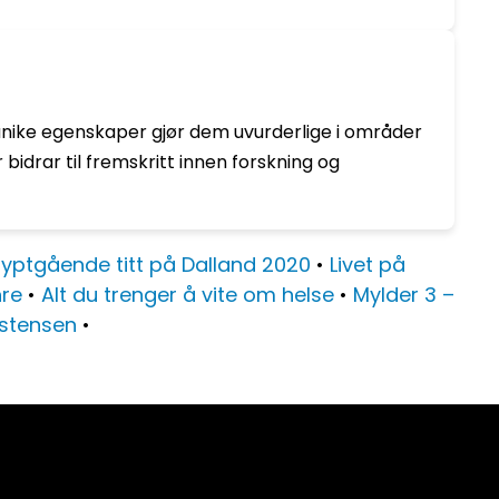
es unike egenskaper gjør dem uvurderlige i områder
idrar til fremskritt innen forskning og
yptgående titt på Dalland 2020
•
Livet på
hre
•
Alt du trenger å vite om helse
•
Mylder 3 –
istensen
•