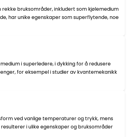
r en rekke bruksområder, inkludert som kjølemedium
 side, har unike egenskaper som superflytende, noe
lemedium i superledere, i dykking for å redusere
enger, for eksempel i studier av kvantemekanikk
gassform ved vanlige temperaturer og trykk, mens
e resulterer i ulike egenskaper og bruksområder