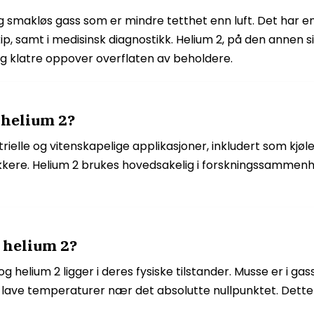
ri og smakløs gass som er mindre tetthet enn luft. Det ha
kip, samt i medisinsk diagnostikk. Helium 2, på den annen
 klatre oppover overflaten av beholdere.
 helium 2?
strielle og vitenskapelige applikasjoner, inkludert som kjø
kkere. Helium 2 brukes hovedsakelig i forskningssammenh
 helium 2?
g helium 2 ligger i deres fysiske tilstander. Musse er i 
mt lave temperaturer nær det absolutte nullpunktet. Dett