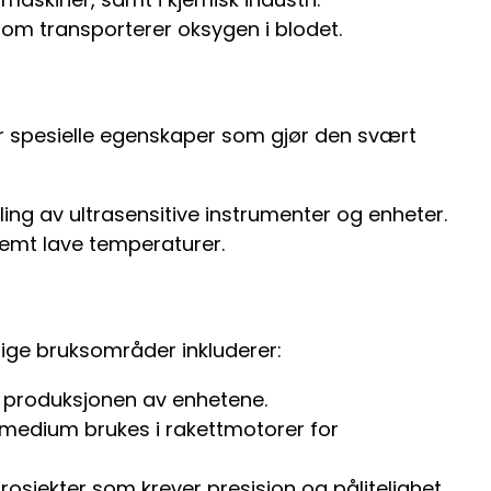
 som transporterer oksygen i blodet.
ar spesielle egenskaper som gjør den svært
ling av ultrasensitive instrumenter og enheter.
remt lave temperaturer.
ige bruksområder inkluderer:
i produksjonen av enhetene.
medium brukes i rakettmotorer for
osjekter som krever presisjon og pålitelighet.