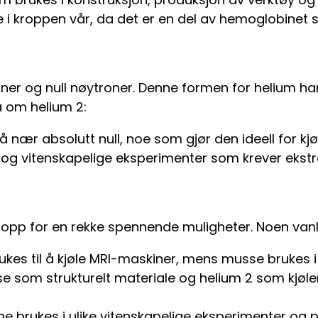
lle i kroppen vår, da det er en del av hemoglobinet
ner og null nøytroner. Denne formen for helium h
ta om helium 2:
 nær absolutt null, noe som gjør den ideell for kjø
 og vitenskapelige eksperimenter som krever ekst
pp for en rekke spennende muligheter. Noen vanl
ukes til å kjøle MRI-maskiner, mens musse brukes 
som strukturelt materiale og helium 2 som kjøle
brukes i ulike vitenskapelige eksperimenter og pr