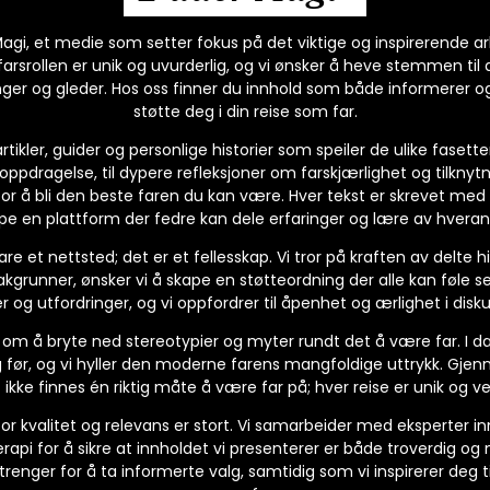
gi, et medie som setter fokus på det viktige og inspirerende ar
rsrollen er unik og uvurderlig, og vi ønsker å heve stemmen til 
ger og gleder. Hos oss finner du innhold som både informerer og 
støtte deg i din reise som far.
artikler, guider og personlige historier som speiler de ulike fasett
ppdragelse, til dypere refleksjoner om farskjærlighet og tilknytn
or å bli den beste faren du kan være. Hver tekst er skrevet med
pe en plattform der fedre kan dele erfaringer og lære av hveran
e et nettsted; det er et fellesskap. Vi tror på kraften av delte hi
akgrunner, ønsker vi å skape en støtteordning der alle kan føle se
 og utfordringer, og vi oppfordrer til åpenhet og ærlighet i disk
 om å bryte ned stereotypier og myter rundt det å være far. I da
før, og vi hyller den moderne farens mangfoldige uttrykk. Gjennom
 ikke finnes én riktig måte å være far på; hver reise er unik og ver
r kvalitet og relevans er stort. Vi samarbeider med eksperter i
api for å sikre at innholdet vi presenterer er både troverdig og n
enger for å ta informerte valg, samtidig som vi inspirerer deg til