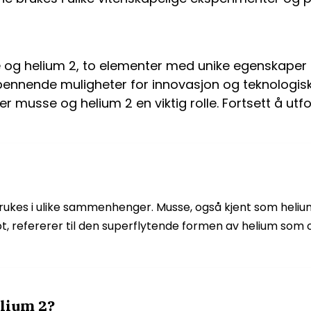
e og helium 2, to elementer med unike egenskape
ennende muligheter for innovasjon og teknologisk
piller musse og helium 2 en viktig rolle. Fortsett å 
brukes i ulike sammenhenger. Musse, også kjent som helium,
ot, refererer til den superflytende formen av helium s
lium 2?