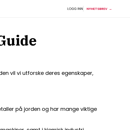
LOGG INN
NYHETSBREV
Guide
n vil vi utforske deres egenskaper,
aller på jorden og har mange viktige
askiner, samt i kjemisk industri.