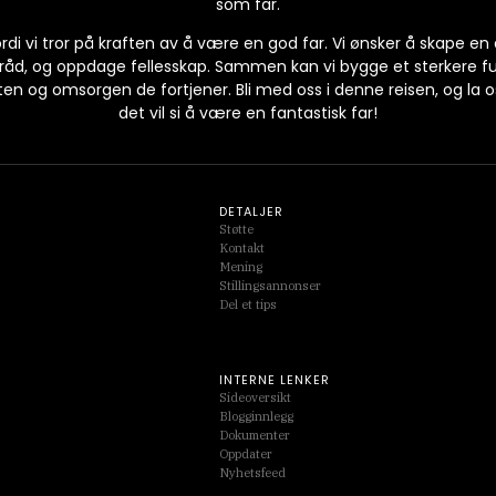
som far.
ordi vi tror på kraften av å være en god far. Vi ønsker å skape en
ke råd, og oppdage fellesskap. Sammen kan vi bygge et sterkere 
ten og omsorgen de fortjener. Bli med oss i denne reisen, og la
det vil si å være en fantastisk far!
DETALJER
Støtte
Kontakt
Mening
Stillingsannonser
Del et tips
INTERNE LENKER
Sideoversikt
Blogginnlegg
Dokumenter
Oppdater
Nyhetsfeed