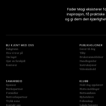
Fader Magi eksisterer f
inspirasjon, få praktis
og gi dem den kjærlighe
BLI KJENT MED OSS
PUBLIKASJONER
Bakgrunn
Gaver til deg
Hva vi tror på
Tilby
Om laget
Brukeranmeldelser
Gjør en forskjell
Handleguider
Kontorer
Instruksjoner
Videoinnhold
SAMARBEID
KLUBB
Sponsor
Hold deg oppdatert
Merkepartner
Motta meldinger
Formidler
Nettsamfunn
Nettverkspartner
Nyhetsbrev
Trykk sone
Fellesskap
Kontakt oss
Lokale borgere