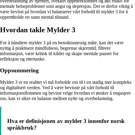
overbelastning av hjernen, svekket oppmerksomhet og økt risiko for
mentale helseproblemer som angst og depresjon. Det er derfor viktig å
være bevisst på hvordan vi balanserer vårt forhold til mylder 3 for å
opprettholde en sunn mental tilstand.
Hvordan takle Mylder 3
For å håndtere mylder 3 på en hensiktsmessig måte, kan det være
nyttig å praktisere mindfulness, begrense skjermtid, filtrere
informasjon, være kritisk til kilder og skape mentale pauser for
refleksjon og ettertanke.
Oppsummering
Mylder 3 er en realitet vi må forholde oss til i en stadig mer kompleks
og digitalisert verden. Ved å være bevisste på vårt forhold til
informasjonsflommen og bevisst velge hvordan vi ønsker å engasjere
oss, kan vi sikre en balanse mellom nytte og overbelastning.
Hva er definisjonen av mylder 3 innenfor norsk
språkbruk?