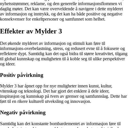
nyhetsstrømmer, reklame, og den generelle informasjonsflommen vi
daglig møter. Det kan være overveldende å navigere i dette mylderet
av informasjon og inntrykk, og det kan ha både positive og negative
konsekvenser for enkeltpersoner og samfunnet som helhet.
Effekter av Mylder 3
Det økende mylderet av informasjon og stimuli kan føre til
informasjons-overbelastning, stress, og redusert evne til å fokusere og
reflektere dypt. Samtidig kan det også bidra til større kreativitet, tilgang
til global kunnskap og muligheten til å koble seg til ulike perspektiver
og ideer.
Positiv påvirkning
Mylder 3 har åpnet opp for nye muligheter innen kunst, kultur,
vitenskap og teknologi. Det har gjort det enklere å dele ideer,
inspirasjon og kunnskap på tvers av grenser og samfunnslag. Dette har
ført til en rikere kulturell utveksling og innovasjon.
Negativ påvirkning
Samtidig kan det konstante bombardementet av informasjon føre til