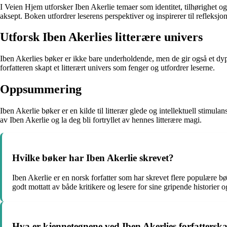
I Veien Hjem utforsker Iben Akerlie temaer som identitet, tilhørighet 
aksept. Boken utfordrer leserens perspektiver og inspirerer til refleksjon
Utforsk Iben Akerlies litterære univers
Iben Akerlies bøker er ikke bare underholdende, men de gir også et dypt
forfatteren skapt et litterært univers som fenger og utfordrer leserne.
Oppsummering
Iben Akerlie bøker er en kilde til litterær glede og intellektuell stimu
av Iben Akerlie og la deg bli fortryllet av hennes litterære magi.
Hvilke bøker har Iben Akerlie skrevet?
Iben Akerlie er en norsk forfatter som har skrevet flere populære b
godt mottatt av både kritikere og lesere for sine gripende historier o
Hva er kjennetegnene ved Iben Akerlies forfattersk