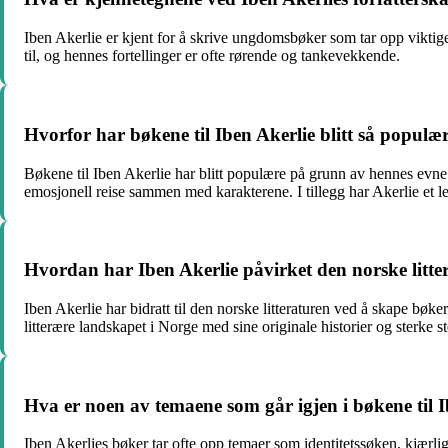
Iben Akerlie er kjent for å skrive ungdomsbøker som tar opp viktig
til, og hennes fortellinger er ofte rørende og tankevekkende.
Hvorfor har bøkene til Iben Akerlie blitt så populæ
Bøkene til Iben Akerlie har blitt populære på grunn av hennes evne 
emosjonell reise sammen med karakterene. I tillegg har Akerlie et le
Hvordan har Iben Akerlie påvirket den norske litte
Iben Akerlie har bidratt til den norske litteraturen ved å skape bø
litterære landskapet i Norge med sine originale historier og sterke 
Hva er noen av temaene som går igjen i bøkene til 
Iben Akerlies bøker tar ofte opp temaer som identitetssøken, kjær