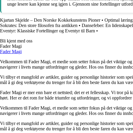
unge lesere kan kjenne seg igjen i. Gjennom sine fortellinger utfordre
Kjartan Skjelde – Den Norske Kokkekunstens Pioner
•
Optimal lærin
Sokrates: Den store filosofen fra antikken
•
Dansefeber: En lidenskapel
Eventyr: Klassiske Fortellinger og Eventyr til Barn
•
Bli kjent med oss
Fader Magi
Fader Magi
Velkommen til Fader Magi, et medie som setter fokus på det viktige og i
navigerer i livets mange utfordringer og gleder. Hos oss finner du innhol
Vi tilbyr et mangfold av artikler, guider og personlige historier som spe
mål å gi deg verktøyene du trenger for å bli den beste faren du kan vær
Fader Magi er mer enn bare et nettsted; det er et fellesskap. Vi tror på k
hørt. Her er det rom for både triumfer og utfordringer, og vi oppfordrer 
Velkommen til Fader Magi, et medie som setter fokus på det viktige og i
navigerer i livets mange utfordringer og gleder. Hos oss finner du innhol
Vi tilbyr et mangfold av artikler, guider og personlige historier som spe
mål å gi deg verktøyene du trenger for å bli den beste faren du kan vær