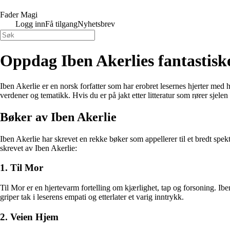
Fader Magi
Logg inn
Få tilgang
Nyhetsbrev
Oppdag Iben Akerlies fantastisk
Iben Akerlie er en norsk forfatter som har erobret lesernes hjerter med
verdener og tematikk. Hvis du er på jakt etter litteratur som rører sjelen
Bøker av Iben Akerlie
Iben Akerlie har skrevet en rekke bøker som appellerer til et bredt sp
skrevet av Iben Akerlie:
1. Til Mor
Til Mor er en hjertevarm fortelling om kjærlighet, tap og forsoning. I
griper tak i leserens empati og etterlater et varig inntrykk.
2. Veien Hjem