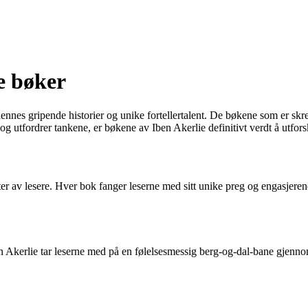
e bøker
 hennes gripende historier og unike fortellertalent. De bøkene som er sk
 og utfordrer tankene, er bøkene av Iben Akerlie definitivt verdt å utfors
ekter av lesere. Hver bok fanger leserne med sitt unike preg og engasje
ben Akerlie tar leserne med på en følelsesmessig berg-og-dal-bane gjen