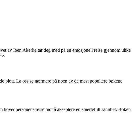
revet av Iben Akerlie tar deg med på en emosjonell reise gjennom ulike
ke.
rende plott. La oss se nærmere på noen av de mest populære bøkene
nom hovedpersonens reise mot å akseptere en smertefull sannhet. Boken