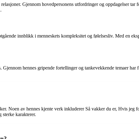
og relasjoner. Gjennom hovedpersonens utfordringer og oppdagelser tar f
.
gående innblikk i menneskets kompleksitet og følelsesliv. Med en eksperi
lans. Gjennom hennes gripende fortellinger og tankevekkende temaer har fo
øker. Noen av hennes kjente verk inkluderer Så vakker du er, Hvis jeg fo
g sterke karakterer.
ap?