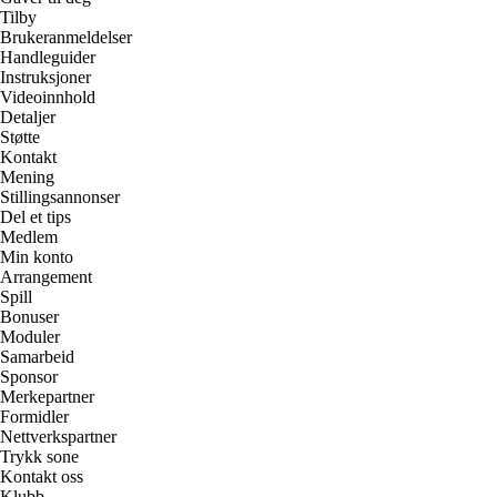
Tilby
Brukeranmeldelser
Handleguider
Instruksjoner
Videoinnhold
Detaljer
Støtte
Kontakt
Mening
Stillingsannonser
Del et tips
Medlem
Min konto
Arrangement
Spill
Bonuser
Moduler
Samarbeid
Sponsor
Merkepartner
Formidler
Nettverkspartner
Trykk sone
Kontakt oss
Klubb