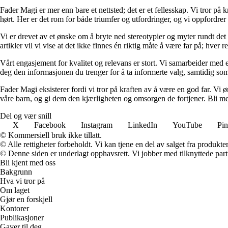
Fader Magi er mer enn bare et nettsted; det er et fellesskap. Vi tror på k
hørt. Her er det rom for både triumfer og utfordringer, og vi oppfordrer 
Vi er drevet av et ønske om å bryte ned stereotypier og myter rundt det
artikler vil vi vise at det ikke finnes én riktig måte å være far på; hver r
Vårt engasjement for kvalitet og relevans er stort. Vi samarbeider med e
deg den informasjonen du trenger for å ta informerte valg, samtidig som v
Fader Magi eksisterer fordi vi tror på kraften av å være en god far. Vi
våre barn, og gi dem den kjærligheten og omsorgen de fortjener. Bli med
Del og vær snill
X
Facebook
Instagram
LinkedIn
YouTube
Pin
© Kommersiell bruk ikke tillatt.
© Alle rettigheter forbeholdt. Vi kan tjene en del av salget fra produkt
© Denne siden er underlagt opphavsrett. Vi jobber med tilknyttede partne
Bli kjent med oss
Bakgrunn
Hva vi tror på
Om laget
Gjør en forskjell
Kontorer
Publikasjoner
Gaver til deg