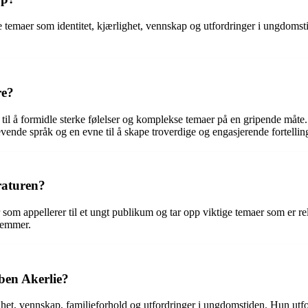
e temaer som identitet, kjærlighet, vennskap og utfordringer i ungdomst
re?
til å formidle sterke følelser og komplekse temaer på en gripende måte. 
vende språk og en evne til å skape troverdige og engasjerende fortellin
raturen?
ker som appellerer til et ungt publikum og tar opp viktige temaer som er
stemmer.
Iben Akerlie?
lighet, vennskap, familieforhold og utfordringer i ungdomstiden. Hun 