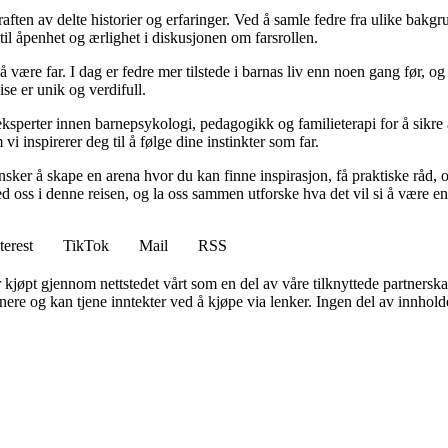
raften av delte historier og erfaringer. Ved å samle fedre fra ulike bakgr
til åpenhet og ærlighet i diskusjonen om farsrollen.
 å være far. I dag er fedre mer tilstede i barnas liv enn noen gang før,
eise er unik og verdifull.
ksperter innen barnepsykologi, pedagogikk og familieterapi for å sikre a
i inspirerer deg til å følge dine instinkter som far.
 ønsker å skape en arena hvor du kan finne inspirasjon, få praktiske rå
 oss i denne reisen, og la oss sammen utforske hva det vil si å være en 
terest
TikTok
Mail
RSS
er kjøpt gjennom nettstedet vårt som en del av våre tilknyttede partners
re og kan tjene inntekter ved å kjøpe via lenker. Ingen del av innholdet