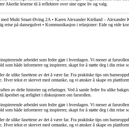
r Akerlie leserne til å reflektere over sine egne liv og valg.
g med Multi Smart Øving 2A
•
Karen Alexander Kielland – Alexander 
ig reise på dansegulvet
•
Kommunikasjon i relasjoner: Eide og eide k
nspirerende arbeidet som fedre gjør i hverdagen. Vi mener at farsrollen
d som både informerer og inspirerer, skapt for å støtte deg i din reise s
iler de ulike fasettene av det å være far. Fra praktiske tips om barneoppd
e. Hver tekst er skrevet med omtanke, og vi ønsker å skape en plattform
raften av delte historier og erfaringer. Ved å samle fedre fra ulike bakgr
til åpenhet og ærlighet i diskusjonen om farsrollen.
nspirerende arbeidet som fedre gjør i hverdagen. Vi mener at farsrollen
d som både informerer og inspirerer, skapt for å støtte deg i din reise s
iler de ulike fasettene av det å være far. Fra praktiske tips om barneoppd
e. Hver tekst er skrevet med omtanke, og vi ønsker å skape en plattform