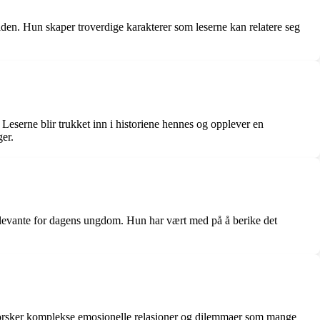
iden. Hun skaper troverdige karakterer som leserne kan relatere seg
Leserne blir trukket inn i historiene hennes og opplever en
ger.
 relevante for dagens ungdom. Hun har vært med på å berike det
utforsker komplekse emosjonelle relasjoner og dilemmaer som mange