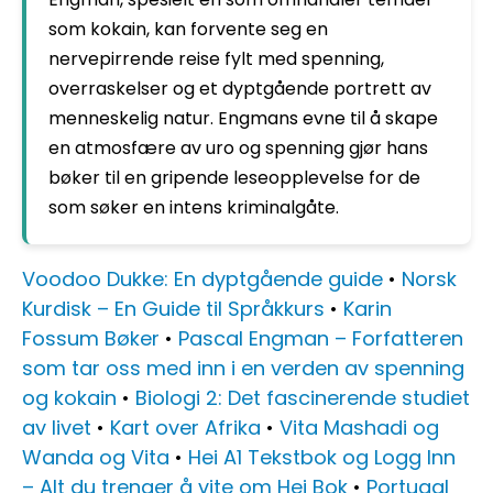
som kokain, kan forvente seg en
nervepirrende reise fylt med spenning,
overraskelser og et dyptgående portrett av
menneskelig natur. Engmans evne til å skape
en atmosfære av uro og spenning gjør hans
bøker til en gripende leseopplevelse for de
som søker en intens kriminalgåte.
Voodoo Dukke: En dyptgående guide
•
Norsk
Kurdisk – En Guide til Språkkurs
•
Karin
Fossum Bøker
•
Pascal Engman – Forfatteren
som tar oss med inn i en verden av spenning
og kokain
•
Biologi 2: Det fascinerende studiet
av livet
•
Kart over Afrika
•
Vita Mashadi og
Wanda og Vita
•
Hei A1 Tekstbok og Logg Inn
– Alt du trenger å vite om Hei Bok
•
Portugal