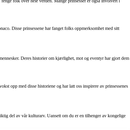
å fenge folk over hele verden. Mange prinsesser er også involvert i
naco. Disse prinsessene har fanget folks oppmerksomhet med sitt
 av mennesker. Deres historier om kjærlighet, mot og eventyr har gjort dem
okst opp med disse historiene og har latt oss inspirere av prinsessenes
 viktig del av vår kulturarv. Uansett om du er en tilhenger av kongelige