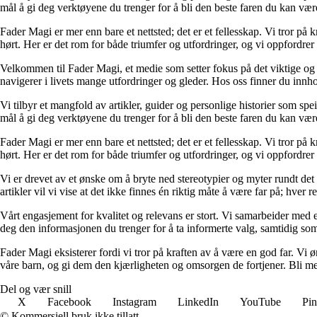
mål å gi deg verktøyene du trenger for å bli den beste faren du kan vær
Fader Magi er mer enn bare et nettsted; det er et fellesskap. Vi tror på k
hørt. Her er det rom for både triumfer og utfordringer, og vi oppfordrer 
Velkommen til Fader Magi, et medie som setter fokus på det viktige og i
navigerer i livets mange utfordringer og gleder. Hos oss finner du innhol
Vi tilbyr et mangfold av artikler, guider og personlige historier som spe
mål å gi deg verktøyene du trenger for å bli den beste faren du kan vær
Fader Magi er mer enn bare et nettsted; det er et fellesskap. Vi tror på k
hørt. Her er det rom for både triumfer og utfordringer, og vi oppfordrer 
Vi er drevet av et ønske om å bryte ned stereotypier og myter rundt det
artikler vil vi vise at det ikke finnes én riktig måte å være far på; hver r
Vårt engasjement for kvalitet og relevans er stort. Vi samarbeider med e
deg den informasjonen du trenger for å ta informerte valg, samtidig som v
Fader Magi eksisterer fordi vi tror på kraften av å være en god far. Vi
våre barn, og gi dem den kjærligheten og omsorgen de fortjener. Bli med
Del og vær snill
X
Facebook
Instagram
LinkedIn
YouTube
Pin
© Kommersiell bruk ikke tillatt.