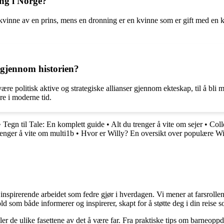
ing i Norge?
ift kvinne av en prins, mens en dronning er en kvinne som er gift med e
g gjennom historien?
 være politisk aktive og strategiske allianser gjennom ekteskap, til å b
ere i moderne tid.
•
Tegn til Tale: En komplett guide
•
Alt du trenger å vite om sejer
•
Coll
renger å vite om multi1b
•
Hvor er Willy? En oversikt over populære Wi
nspirerende arbeidet som fedre gjør i hverdagen. Vi mener at farsrollen
d som både informerer og inspirerer, skapt for å støtte deg i din reise s
iler de ulike fasettene av det å være far. Fra praktiske tips om barneoppd