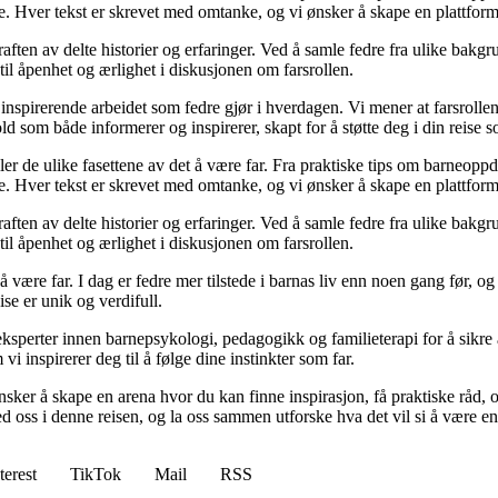
e. Hver tekst er skrevet med omtanke, og vi ønsker å skape en plattform
raften av delte historier og erfaringer. Ved å samle fedre fra ulike bakgr
til åpenhet og ærlighet i diskusjonen om farsrollen.
nspirerende arbeidet som fedre gjør i hverdagen. Vi mener at farsrollen
d som både informerer og inspirerer, skapt for å støtte deg i din reise s
iler de ulike fasettene av det å være far. Fra praktiske tips om barneoppd
e. Hver tekst er skrevet med omtanke, og vi ønsker å skape en plattform
raften av delte historier og erfaringer. Ved å samle fedre fra ulike bakgr
til åpenhet og ærlighet i diskusjonen om farsrollen.
 å være far. I dag er fedre mer tilstede i barnas liv enn noen gang før,
eise er unik og verdifull.
ksperter innen barnepsykologi, pedagogikk og familieterapi for å sikre a
i inspirerer deg til å følge dine instinkter som far.
 ønsker å skape en arena hvor du kan finne inspirasjon, få praktiske rå
 oss i denne reisen, og la oss sammen utforske hva det vil si å være en 
terest
TikTok
Mail
RSS