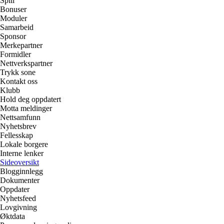
Spill
Bonuser
Moduler
Samarbeid
Sponsor
Merkepartner
Formidler
Nettverkspartner
Trykk sone
Kontakt oss
Klubb
Hold deg oppdatert
Motta meldinger
Nettsamfunn
Nyhetsbrev
Fellesskap
Lokale borgere
Interne lenker
Sideoversikt
Blogginnlegg
Dokumenter
Oppdater
Nyhetsfeed
Lovgivning
Øktdata