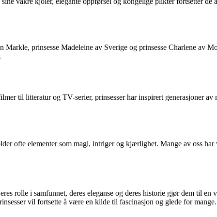
sine vakre kjoler, elegante oppførsel og kongelige plikter fortsetter de 
n Markle, prinsesse Madeleine av Sverige og prinsesse Charlene av Mo
.
-filmer til litteratur og TV-serier, prinsesser har inspirert generasjoner
lder ofte elementer som magi, intriger og kjærlighet. Mange av oss har v
 Deres rolle i samfunnet, deres eleganse og deres historie gjør dem til en
rinsesser vil fortsette å være en kilde til fascinasjon og glede for mange.