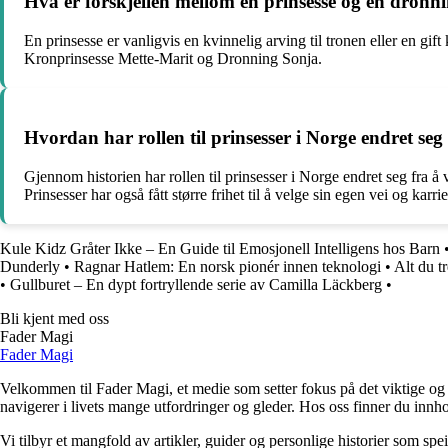
Hva er forskjellen mellom en prinsesse og en dronn
En prinsesse er vanligvis en kvinnelig arving til tronen eller en g
Kronprinsesse Mette-Marit og Dronning Sonja.
Hvordan har rollen til prinsesser i Norge endret se
Gjennom historien har rollen til prinsesser i Norge endret seg fra å
Prinsesser har også fått større frihet til å velge sin egen vei og karri
Kule Kidz Gråter Ikke – En Guide til Emosjonell Intelligens hos Barn
Dunderly
•
Ragnar Hatlem: En norsk pionér innen teknologi
•
Alt du t
•
Gullburet – En dypt fortryllende serie av Camilla Läckberg
•
Bli kjent med oss
Fader Magi
Fader Magi
Velkommen til Fader Magi, et medie som setter fokus på det viktige og i
navigerer i livets mange utfordringer og gleder. Hos oss finner du innhol
Vi tilbyr et mangfold av artikler, guider og personlige historier som spe