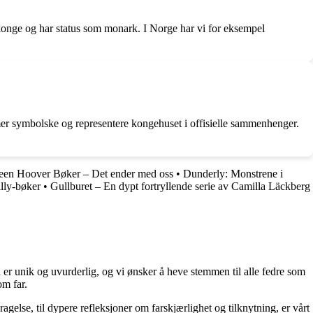
n konge og har status som monark. I Norge har vi for eksempel
li mer symbolske og representere kongehuset i offisielle sammenhenger.
een Hoover Bøker – Det ender med oss
•
Dunderly: Monstrene i
lly-bøker
•
Gullburet – En dypt fortryllende serie av Camilla Läckberg
 er unik og uvurderlig, og vi ønsker å heve stemmen til alle fedre som
om far.
ragelse, til dypere refleksjoner om farskjærlighet og tilknytning, er vårt