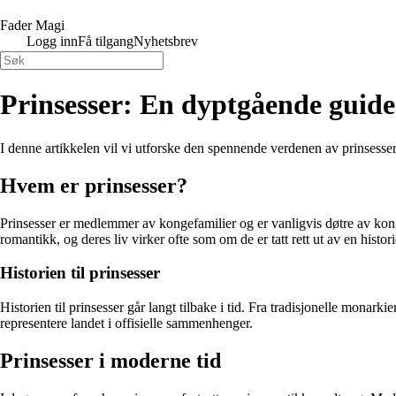
Fader Magi
Logg inn
Få tilgang
Nyhetsbrev
Prinsesser: En dyptgående guide
I denne artikkelen vil vi utforske den spennende verdenen av prinsesser. 
Hvem er prinsesser?
Prinsesser er medlemmer av kongefamilier og er vanligvis døtre av konge
romantikk, og deres liv virker ofte som om de er tatt rett ut av en histor
Historien til prinsesser
Historien til prinsesser går langt tilbake i tid. Fra tradisjonelle monark
representere landet i offisielle sammenhenger.
Prinsesser i moderne tid