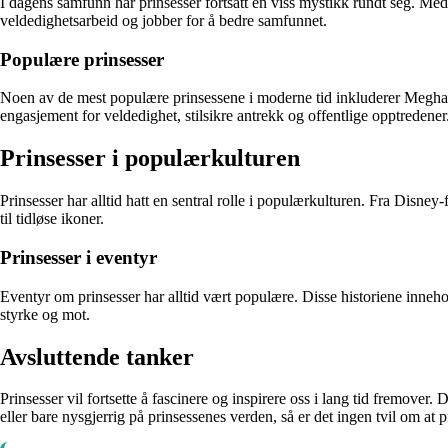
I dagens samfunn har prinsesser fortsatt en viss mystikk rundt seg. Med 
veldedighetsarbeid og jobber for å bedre samfunnet.
Populære prinsesser
Noen av de mest populære prinsessene i moderne tid inkluderer Megha
engasjement for veldedighet, stilsikre antrekk og offentlige opptredener
Prinsesser i populærkulturen
Prinsesser har alltid hatt en sentral rolle i populærkulturen. Fra Disney
til tidløse ikoner.
Prinsesser i eventyr
Eventyr om prinsesser har alltid vært populære. Disse historiene inneho
styrke og mot.
Avsluttende tanker
Prinsesser vil fortsette å fascinere og inspirere oss i lang tid fremover.
eller bare nysgjerrig på prinsessenes verden, så er det ingen tvil om at p