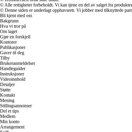
© Alle rettigheter forbeholdt. Vi kan tjene en del av salget fra produkt
© Denne siden er underlagt opphavsrett. Vi jobber med tilknyttede partne
Bli kjent med oss
Bakgrunn
Hva vi tror på
Om laget
Gjør en forskjell
Kontorer
Publikasjoner
Gaver til deg
Tilby
Brukeranmeldelser
Handleguider
Instruksjoner
Videoinnhold
Detaljer
Støtte
Kontakt
Mening
Stillingsannonser
Del et tips
Medlem
Min konto
Arrangement