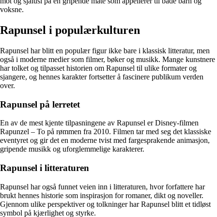
mot og sjalusi på en gripende måte som appellerer til både barn og
voksne.
Rapunsel i populærkulturen
Rapunsel har blitt en populær figur ikke bare i klassisk litteratur, men
også i moderne medier som filmer, bøker og musikk. Mange kunstnere
har tolket og tilpasset historien om Rapunsel til ulike formater og
sjangere, og hennes karakter fortsetter å fascinere publikum verden
over.
Rapunsel på lerretet
En av de mest kjente tilpasningene av Rapunsel er Disney-filmen
Rapunzel – To på rømmen fra 2010. Filmen tar med seg det klassiske
eventyret og gir det en moderne tvist med fargesprakende animasjon,
gripende musikk og uforglemmelige karakterer.
Rapunsel i litteraturen
Rapunsel har også funnet veien inn i litteraturen, hvor forfattere har
brukt hennes historie som inspirasjon for romaner, dikt og noveller.
Gjennom ulike perspektiver og tolkninger har Rapunsel blitt et tidløst
symbol på kjærlighet og styrke.