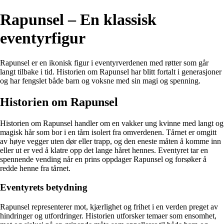
Rapunsel – En klassisk
eventyrfigur
Rapunsel er en ikonisk figur i eventyrverdenen med røtter som går
langt tilbake i tid. Historien om Rapunsel har blitt fortalt i generasjoner
og har fengslet både barn og voksne med sin magi og spenning.
Historien om Rapunsel
Historien om Rapunsel handler om en vakker ung kvinne med langt og
magisk hår som bor i en tårn isolert fra omverdenen. Tårnet er omgitt
av høye vegger uten dør eller trapp, og den eneste måten å komme inn
eller ut er ved å klatre opp det lange håret hennes. Eventyret tar en
spennende vending når en prins oppdager Rapunsel og forsøker å
redde henne fra tårnet.
Eventyrets betydning
Rapunsel representerer mot, kjærlighet og frihet i en verden preget av
hindringer og utfordringer. Historien utforsker temaer som ensomhet,