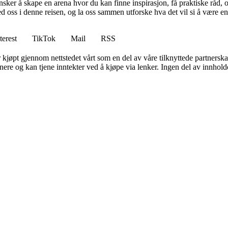
 ønsker å skape en arena hvor du kan finne inspirasjon, få praktiske rå
 oss i denne reisen, og la oss sammen utforske hva det vil si å være en 
terest
TikTok
Mail
RSS
er kjøpt gjennom nettstedet vårt som en del av våre tilknyttede partners
re og kan tjene inntekter ved å kjøpe via lenker. Ingen del av innholdet