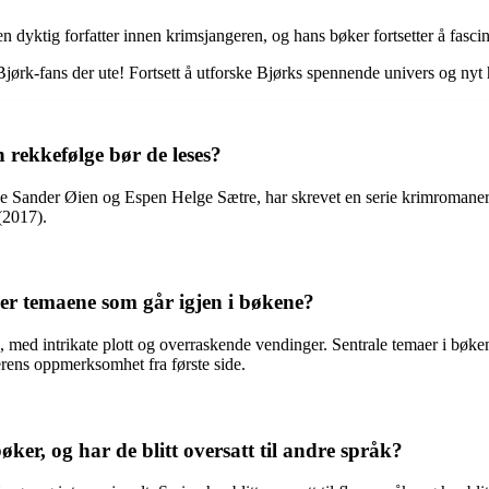
dyktig forfatter innen krimsjangeren, og hans bøker fortsetter å fascin
jørk-fans der ute! Fortsett å utforske Bjørks spennende univers og nyt h
 rekkefølge bør de leses?
de Sander Øien og Espen Helge Sætre, har skrevet en serie krimromaner
(2017).
er temaene som går igjen i bøkene?
 med intrikate plott og overraskende vendinger. Sentrale temaer i bøken
rens oppmerksomhet fra første side.
er, og har de blitt oversatt til andre språk?