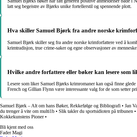
Samuel Bjørks bøker har fått generelt positive anmeldelser både i Nor
latt seg begeistre av Bjørks unike fortellerstil og spennende plott.
Hva skiller Samuel Bjørk fra andre norske krimforfa
Samuel Bjørk skiller seg fra andre norske krimforfattere ved å kom
krimtradisjon, true crime-saker og egne observasjoner av menneskelig
Hvilke andre forfattere eller bøker kan lesere som 
Lesere som liker Samuel Bjørks krimromaner kan også finne glede i
French og Gillian Flynn være interessante valg for de som setter p
Samuel Bjørk – Alt om hans Bøker, Rekkefølge og Bibliografi
•
Jan V
du trenger å vite om multi1b
•
Slik takler du sportsidioten på tribunen
Kokkekunstens Pioner
•
Bli kjent med oss
Fader Magi