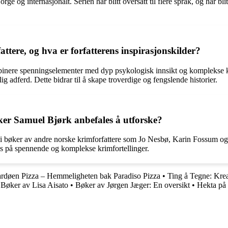
ge og internasjonalt. Serien har blitt oversatt til flere språk, og har b
ttere, og hva er forfatterens inspirasjonskilder?
binere spenningselementer med dyp psykologisk innsikt og komplekse kar
 adferd. Dette bidrar til å skape troverdige og fengslende historier.
liker Samuel Bjørk anbefales å utforske?
 bøker av andre norske krimforfattere som Jo Nesbø, Karin Fossum og 
ris på spennende og komplekse krimfortellinger.
ardøen Pizza – Hemmeligheten bak Paradiso Pizza
•
Ting å Tegne: Krea
•
Bøker av Lisa Aisato
•
Bøker av Jørgen Jæger: En oversikt
•
Hekta på 