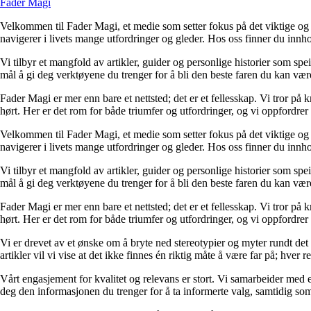
Fader Magi
Velkommen til Fader Magi, et medie som setter fokus på det viktige og i
navigerer i livets mange utfordringer og gleder. Hos oss finner du innhol
Vi tilbyr et mangfold av artikler, guider og personlige historier som spe
mål å gi deg verktøyene du trenger for å bli den beste faren du kan vær
Fader Magi er mer enn bare et nettsted; det er et fellesskap. Vi tror på k
hørt. Her er det rom for både triumfer og utfordringer, og vi oppfordrer 
Velkommen til Fader Magi, et medie som setter fokus på det viktige og i
navigerer i livets mange utfordringer og gleder. Hos oss finner du innhol
Vi tilbyr et mangfold av artikler, guider og personlige historier som spe
mål å gi deg verktøyene du trenger for å bli den beste faren du kan vær
Fader Magi er mer enn bare et nettsted; det er et fellesskap. Vi tror på k
hørt. Her er det rom for både triumfer og utfordringer, og vi oppfordrer 
Vi er drevet av et ønske om å bryte ned stereotypier og myter rundt det
artikler vil vi vise at det ikke finnes én riktig måte å være far på; hver r
Vårt engasjement for kvalitet og relevans er stort. Vi samarbeider med e
deg den informasjonen du trenger for å ta informerte valg, samtidig som v