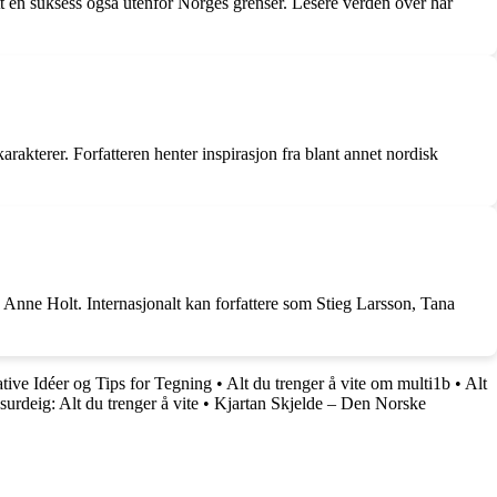
litt en suksess også utenfor Norges grenser. Lesere verden over har
akterer. Forfatteren henter inspirasjon fra blant annet nordisk
Anne Holt. Internasjonalt kan forfattere som Stieg Larsson, Tana
tive Idéer og Tips for Tegning
•
Alt du trenger å vite om multi1b
•
Alt
surdeig: Alt du trenger å vite
•
Kjartan Skjelde – Den Norske