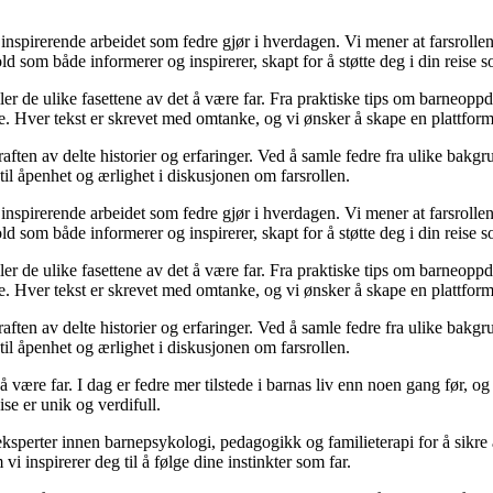
nspirerende arbeidet som fedre gjør i hverdagen. Vi mener at farsrollen
d som både informerer og inspirerer, skapt for å støtte deg i din reise s
iler de ulike fasettene av det å være far. Fra praktiske tips om barneoppd
e. Hver tekst er skrevet med omtanke, og vi ønsker å skape en plattform
raften av delte historier og erfaringer. Ved å samle fedre fra ulike bakgr
til åpenhet og ærlighet i diskusjonen om farsrollen.
nspirerende arbeidet som fedre gjør i hverdagen. Vi mener at farsrollen
d som både informerer og inspirerer, skapt for å støtte deg i din reise s
iler de ulike fasettene av det å være far. Fra praktiske tips om barneoppd
e. Hver tekst er skrevet med omtanke, og vi ønsker å skape en plattform
raften av delte historier og erfaringer. Ved å samle fedre fra ulike bakgr
til åpenhet og ærlighet i diskusjonen om farsrollen.
 å være far. I dag er fedre mer tilstede i barnas liv enn noen gang før,
eise er unik og verdifull.
ksperter innen barnepsykologi, pedagogikk og familieterapi for å sikre a
i inspirerer deg til å følge dine instinkter som far.