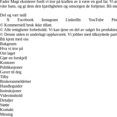
Fader Magi eksisterer fordi vi tror på kraften av å være en god far. Vi
våre barn, og gi dem den kjærligheten og omsorgen de fortjener. Bli med
Del og vær snill
X
Facebook
Instagram
LinkedIn
YouTube
Pin
© Kommersiell bruk ikke tillatt.
© Alle rettigheter forbeholdt. Vi kan tjene en del av salget fra produkt
© Denne siden er underlagt opphavsrett. Vi jobber med tilknyttede partne
Bli kjent med oss
Bakgrunn
Hva vi tror på
Om laget
Gjør en forskjell
Kontorer
Publikasjoner
Gaver til deg
Tilby
Brukeranmeldelser
Handleguider
Instruksjoner
Videoinnhold
Detaljer
Støtte
Kontakt
Mening