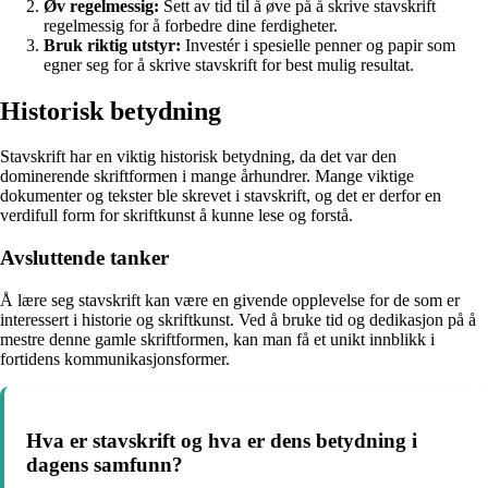
Øv regelmessig:
Sett av tid til å øve på å skrive stavskrift
regelmessig for å forbedre dine ferdigheter.
Bruk riktig utstyr:
Investér i spesielle penner og papir som
egner seg for å skrive stavskrift for best mulig resultat.
Historisk betydning
Stavskrift har en viktig historisk betydning, da det var den
dominerende skriftformen i mange århundrer. Mange viktige
dokumenter og tekster ble skrevet i stavskrift, og det er derfor en
verdifull form for skriftkunst å kunne lese og forstå.
Avsluttende tanker
Å lære seg stavskrift kan være en givende opplevelse for de som er
interessert i historie og skriftkunst. Ved å bruke tid og dedikasjon på å
mestre denne gamle skriftformen, kan man få et unikt innblikk i
fortidens kommunikasjonsformer.
Hva er stavskrift og hva er dens betydning i
dagens samfunn?