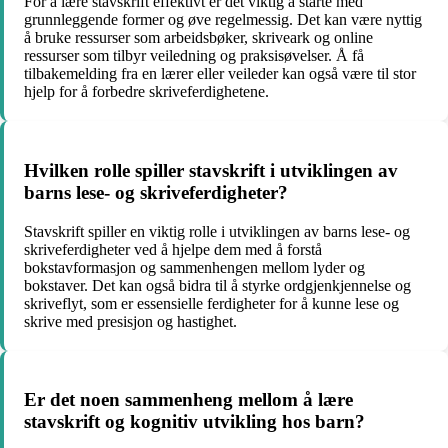
For å lære stavskrift effektivt er det viktig å starte med
grunnleggende former og øve regelmessig. Det kan være nyttig
å bruke ressurser som arbeidsbøker, skriveark og online
ressurser som tilbyr veiledning og praksisøvelser. Å få
tilbakemelding fra en lærer eller veileder kan også være til stor
hjelp for å forbedre skriveferdighetene.
Hvilken rolle spiller stavskrift i utviklingen av
barns lese- og skriveferdigheter?
Stavskrift spiller en viktig rolle i utviklingen av barns lese- og
skriveferdigheter ved å hjelpe dem med å forstå
bokstavformasjon og sammenhengen mellom lyder og
bokstaver. Det kan også bidra til å styrke ordgjenkjennelse og
skriveflyt, som er essensielle ferdigheter for å kunne lese og
skrive med presisjon og hastighet.
Er det noen sammenheng mellom å lære
stavskrift og kognitiv utvikling hos barn?