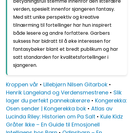
betydningsfull stemme innenfor den litterære
verden, spesielt innenfor sjangeren fantasy.
Med sitt unike perspektiv og kreative
tilnærming til fortellinger har hun inspirert
både lesere og andre forfattere. Garbers
suksess har bidratt til å øke interessen for
fantasybøker blant et bredt publikum og har
satt standarden for kvalitetsfortellinger i
sjangeren.
Kroppen vår
•
Lillebjørn Nilsen Gitarbok
•
Henrik Langeland og Verdensmestrene
•
Slik
lager du perfekt pannekakerøre
•
Kongerekka:
Osen sender | Kongerekka bok
•
Atlas av
Lucinda Riley: Historien om Pa Salt
•
Kule Kidz
Gråter Ikke – En Guide til Emosjonell
Intelligens hos Barn
•
Odinsbarn – En