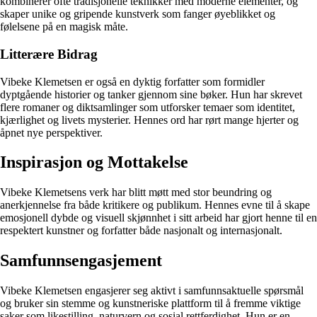
kombinerer ofte tradisjonelle teknikker med moderne elementer, og
skaper unike og gripende kunstverk som fanger øyeblikket og
følelsene på en magisk måte.
Litterære Bidrag
Vibeke Klemetsen er også en dyktig forfatter som formidler
dyptgående historier og tanker gjennom sine bøker. Hun har skrevet
flere romaner og diktsamlinger som utforsker temaer som identitet,
kjærlighet og livets mysterier. Hennes ord har rørt mange hjerter og
åpnet nye perspektiver.
Inspirasjon og Mottakelse
Vibeke Klemetsens verk har blitt møtt med stor beundring og
anerkjennelse fra både kritikere og publikum. Hennes evne til å skape
emosjonell dybde og visuell skjønnhet i sitt arbeid har gjort henne til en
respektert kunstner og forfatter både nasjonalt og internasjonalt.
Samfunnsengasjement
Vibeke Klemetsen engasjerer seg aktivt i samfunnsaktuelle spørsmål
og bruker sin stemme og kunstneriske plattform til å fremme viktige
saker som likestilling, naturvern og sosial rettferdighet. Hun er en