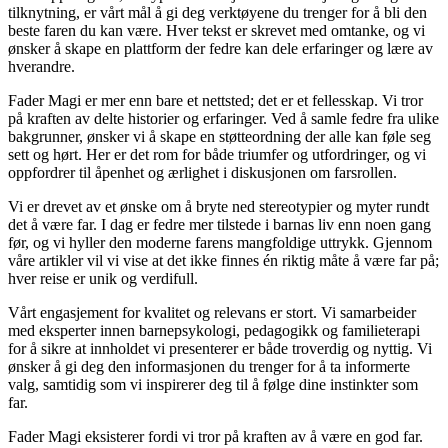
tilknytning, er vårt mål å gi deg verktøyene du trenger for å bli den
beste faren du kan være. Hver tekst er skrevet med omtanke, og vi
ønsker å skape en plattform der fedre kan dele erfaringer og lære av
hverandre.
Fader Magi er mer enn bare et nettsted; det er et fellesskap. Vi tror
på kraften av delte historier og erfaringer. Ved å samle fedre fra ulike
bakgrunner, ønsker vi å skape en støtteordning der alle kan føle seg
sett og hørt. Her er det rom for både triumfer og utfordringer, og vi
oppfordrer til åpenhet og ærlighet i diskusjonen om farsrollen.
Vi er drevet av et ønske om å bryte ned stereotypier og myter rundt
det å være far. I dag er fedre mer tilstede i barnas liv enn noen gang
før, og vi hyller den moderne farens mangfoldige uttrykk. Gjennom
våre artikler vil vi vise at det ikke finnes én riktig måte å være far på;
hver reise er unik og verdifull.
Vårt engasjement for kvalitet og relevans er stort. Vi samarbeider
med eksperter innen barnepsykologi, pedagogikk og familieterapi
for å sikre at innholdet vi presenterer er både troverdig og nyttig. Vi
ønsker å gi deg den informasjonen du trenger for å ta informerte
valg, samtidig som vi inspirerer deg til å følge dine instinkter som
far.
Fader Magi eksisterer fordi vi tror på kraften av å være en god far.