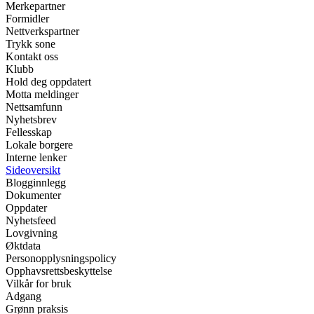
Merkepartner
Formidler
Nettverkspartner
Trykk sone
Kontakt oss
Klubb
Hold deg oppdatert
Motta meldinger
Nettsamfunn
Nyhetsbrev
Fellesskap
Lokale borgere
Interne lenker
Sideoversikt
Blogginnlegg
Dokumenter
Oppdater
Nyhetsfeed
Lovgivning
Øktdata
Personopplysningspolicy
Opphavsrettsbeskyttelse
Vilkår for bruk
Adgang
Grønn praksis