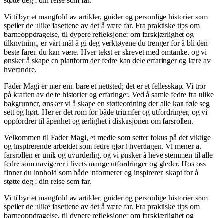
støtte deg i din reise som far.
Vi tilbyr et mangfold av artikler, guider og personlige historier som
speiler de ulike fasettene av det å være far. Fra praktiske tips om
barneoppdragelse, til dypere refleksjoner om farskjærlighet og
tilknytning, er vårt mål å gi deg verktøyene du trenger for å bli den
beste faren du kan være. Hver tekst er skrevet med omtanke, og vi
ønsker å skape en plattform der fedre kan dele erfaringer og lære av
hverandre.
Fader Magi er mer enn bare et nettsted; det er et fellesskap. Vi tror
på kraften av delte historier og erfaringer. Ved å samle fedre fra ulike
bakgrunner, ønsker vi å skape en støtteordning der alle kan føle seg
sett og hørt. Her er det rom for både triumfer og utfordringer, og vi
oppfordrer til åpenhet og ærlighet i diskusjonen om farsrollen.
Velkommen til Fader Magi, et medie som setter fokus på det viktige
og inspirerende arbeidet som fedre gjør i hverdagen. Vi mener at
farsrollen er unik og uvurderlig, og vi ønsker å heve stemmen til alle
fedre som navigerer i livets mange utfordringer og gleder. Hos oss
finner du innhold som både informerer og inspirerer, skapt for å
støtte deg i din reise som far.
Vi tilbyr et mangfold av artikler, guider og personlige historier som
speiler de ulike fasettene av det å være far. Fra praktiske tips om
barneoppdragelse, til dypere refleksjoner om farskjærlighet og