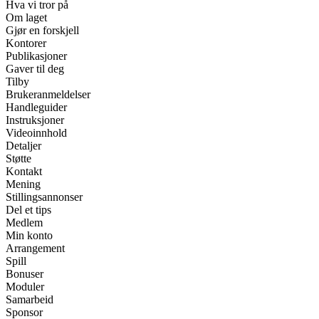
Hva vi tror på
Om laget
Gjør en forskjell
Kontorer
Publikasjoner
Gaver til deg
Tilby
Brukeranmeldelser
Handleguider
Instruksjoner
Videoinnhold
Detaljer
Støtte
Kontakt
Mening
Stillingsannonser
Del et tips
Medlem
Min konto
Arrangement
Spill
Bonuser
Moduler
Samarbeid
Sponsor