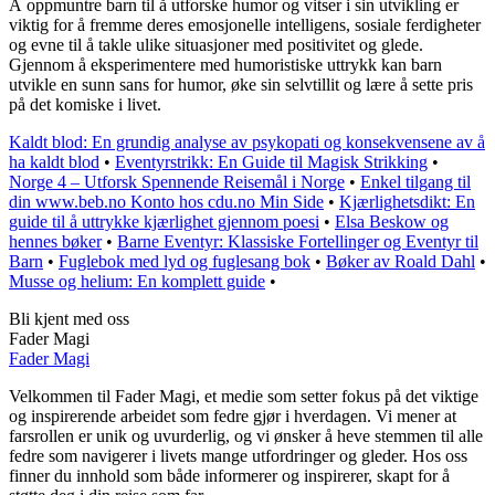
Å oppmuntre barn til å utforske humor og vitser i sin utvikling er
viktig for å fremme deres emosjonelle intelligens, sosiale ferdigheter
og evne til å takle ulike situasjoner med positivitet og glede.
Gjennom å eksperimentere med humoristiske uttrykk kan barn
utvikle en sunn sans for humor, øke sin selvtillit og lære å sette pris
på det komiske i livet.
Kaldt blod: En grundig analyse av psykopati og konsekvensene av å
ha kaldt blod
•
Eventyrstrikk: En Guide til Magisk Strikking
•
Norge 4 – Utforsk Spennende Reisemål i Norge
•
Enkel tilgang til
din www.beb.no Konto hos cdu.no Min Side
•
Kjærlighetsdikt: En
guide til å uttrykke kjærlighet gjennom poesi
•
Elsa Beskow og
hennes bøker
•
Barne Eventyr: Klassiske Fortellinger og Eventyr til
Barn
•
Fuglebok med lyd og fuglesang bok
•
Bøker av Roald Dahl
•
Musse og helium: En komplett guide
•
Bli kjent med oss
Fader Magi
Fader Magi
Velkommen til Fader Magi, et medie som setter fokus på det viktige
og inspirerende arbeidet som fedre gjør i hverdagen. Vi mener at
farsrollen er unik og uvurderlig, og vi ønsker å heve stemmen til alle
fedre som navigerer i livets mange utfordringer og gleder. Hos oss
finner du innhold som både informerer og inspirerer, skapt for å