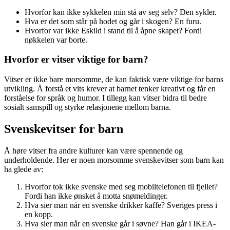
Hvorfor kan ikke sykkelen min stå av seg selv? Den sykler.
Hva er det som står på hodet og går i skogen? En furu.
Hvorfor var ikke Eskild i stand til å åpne skapet? Fordi
nøkkelen var borte.
Hvorfor er vitser viktige for barn?
Vitser er ikke bare morsomme, de kan faktisk være viktige for barns
utvikling. Å forstå et vits krever at barnet tenker kreativt og får en
forståelse for språk og humor. I tillegg kan vitser bidra til bedre
sosialt samspill og styrke relasjonene mellom barna.
Svenskevitser for barn
Å høre vitser fra andre kulturer kan være spennende og
underholdende. Her er noen morsomme svenskevitser som barn kan
ha glede av:
Hvorfor tok ikke svenske med seg mobiltelefonen til fjellet?
Fordi han ikke ønsket å motta snømeldinger.
Hva sier man når en svenske drikker kaffe? Sveriges press i
en kopp.
Hva sier man når en svenske går i søvne? Han går i IKEA-