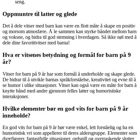
seng.
Oppmuntre til latter og glede
Det å dele vitser med barn kan være en flott måte å skape en positiv
og morsom atmosfære. Å le sammen kan styrke båndet mellom barn
og voksne, og bidra til god stemning i hverdagen. Så ikke nøl med å
dele dine favorittvitser med barna!
Hva er vitsenes betydning og formål for barn på 9
år?
Vitser for barn på 9 år har som formål å underholde og skape glede.
De bidrar til å utvikle barnas språkforståelse, kreativitet og evne til å
se humor i ulike situasjoner. Vitser kan også være en måte for barn å
knytte bånd med andre gjennom felles latter og humoristiske
interaksjoner.
Hvilke elementer bør en god vits for barn på 9 år
inneholde?
En god vits for barn på 9 år bør være enkel, lett forståelig og ha en
humoristisk vri som appellerer til deres aldersgruppe. Elementer som
dyrefigurer, fantasifulle situasjoner, ordspill og overraskende slutter