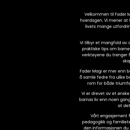
Velkommen til Fader Ma
hverdagen. Vi mener at fa
livets mange utfordrin
Vi tilbyr et mangfold av 
praktiske tips om barneo
verktøyene du trenger f
ska
Fader Magi er mer enn bar
å samle fedre fra ulike b
rom for både triumfer
Vi er drevet av et ønske
barnas liv enn noen gang 
at det
Vårt engasjement fo
pedagogikk og familieter
den informasjonen du tr