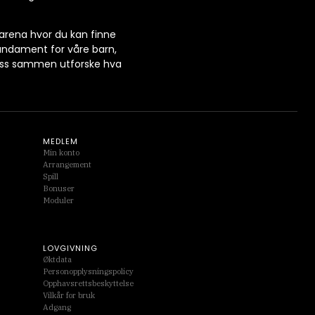
 arena hvor du kan finne
fundament for våre barn,
 oss sammen utforske hva
MEDLEM
Min konto
Arrangement
Spill
Bonuser
Moduler
LOVGIVNING
Øktdata
Personopplysningspolicy
Opphavsrettsbeskyttelse
Vilkår for bruk
Adgang