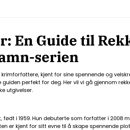
r: En Guide til Rek
amn-serien
rimforfattere, kjent for sine spennende og velskrev
e guiden perfekt for deg. Her vil vi gå gjennom r
e utgivelser.
t, født i 1959. Hun debuterte som forfatter i 2008
 er kjent for sitt evne til å skape spennende plott