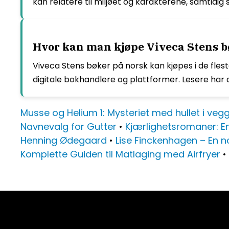
kan relatere til miljøet og karakterene, samtidi
Hvor kan man kjøpe Viveca Stens bø
Viveca Stens bøker på norsk kan kjøpes i de fles
digitale bokhandlere og plattformer. Lesere har
Musse og Helium 1: Mysteriet med hullet i veg
Navnevalg for Gutter
•
Kjærlighetsromaner: E
Henning Ødegaard
•
Lise Finckenhagen – En 
Komplette Guiden til Matlaging med Airfryer
•