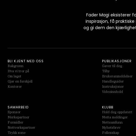
Fader Magi eksisterer f
inspirasjon, få praktis
og gi dem den kjærlighe
BLI KJENT MED OSS
PUBLIKASJONER
Bakgrunn
Gaver til deg
Hva vi tror på
Tilby
Om laget
Brukeranmeldelser
Gjør en forskjell
Handleguider
Kontorer
Instruksjoner
Videoinnhold
SAMARBEID
KLUBB
Sponsor
Hold deg oppdatert
Merkepartner
Motta meldinger
Formidler
Nettsamfunn
Nettverkspartner
Nyhetsbrev
Trykk sone
Fellesskap