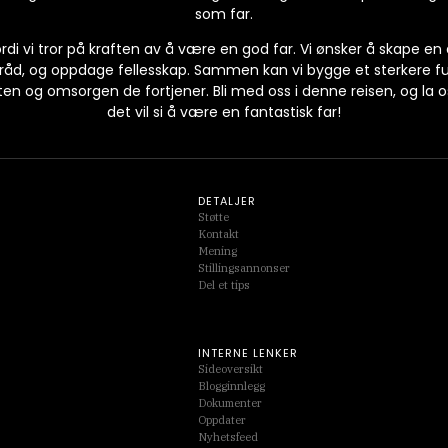
som far.
ordi vi tror på kraften av å være en god far. Vi ønsker å skape en
ke råd, og oppdage fellesskap. Sammen kan vi bygge et sterkere 
ten og omsorgen de fortjener. Bli med oss i denne reisen, og la
det vil si å være en fantastisk far!
DETALJER
Støtte
Kontakt
Mening
Stillingsannonser
Del et tips
INTERNE LENKER
Sideoversikt
Blogginnlegg
Dokumenter
Oppdater
Nyhetsfeed