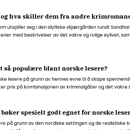
, og hva skiller dem fra andre krimroman
m utspiller seg i den idylliske skjærgården rundt Sandha
er med beskrivelser av det vakre og rolige øylivet, sa
t så populære blant norske lesere?
ske lesere på grunn av hennes evne til å skape spennende
er pris på kombinasjonen av kriminalgåter og det vakre s
bøker spesielt godt egnet for norske lese
re på grunn av den nordiske settingen og de realistiske b