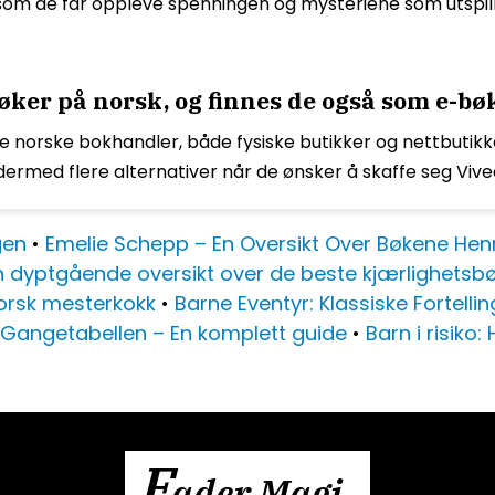
g som de får oppleve spenningen og mysteriene som utspill
ker på norsk, og finnes de også som e-bø
te norske bokhandler, både fysiske butikker og nettbutikke
 dermed flere alternativer når de ønsker å skaffe seg V
gen
•
Emelie Schepp – En Oversikt Over Bøkene He
n dyptgående oversikt over de beste kjærlighetsb
norsk mesterkokk
•
Barne Eventyr: Klassiske Fortellin
Gangetabellen – En komplett guide
•
Barn i risiko
F
ader Magi