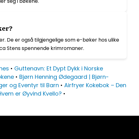
er seg i bøkene.
ker?
r. De er også tilgjengelige som e-bøker hos ulike
iveca Stens spennende krimromaner.
nnes
•
Guttenavn: Et Dypt Dykk i Norske
økene
•
Bjørn Henning Ødegaard | Bjørn-
ger og Eventyr til Barn
•
Airfryer Kokebok – Den
: Hvem er Øyvind Kvello?
•