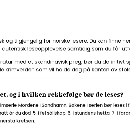
sk og tilgjengelig for norske lesere. Du kan finne h
n autentisk leseopplevelse samtidig som du får utf
eratur med et skandinavisk preg, bør du definitivt 
krimverden som vil holde deg på kanten av stolen 
t, og i hvilken rekkefølge bør de leses?
rimserie Mordene i Sandhamn. Bøkene i serien bør leses i føl
tt är du död, 5. I fel sällskap, 6. I stundens hetta, 7. I faran
innersta kretsen.