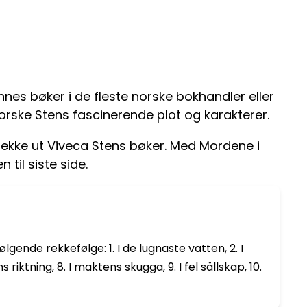
ennes bøker i de fleste norske bokhandler eller
orske Stens fascinerende plot og karakterer.
sjekke ut Viveca Stens bøker. Med Mordene i
til siste side.
gende rekkefølge: 1. I de lugnaste vatten, 2. I
s riktning, 8. I maktens skugga, 9. I fel sällskap, 10.