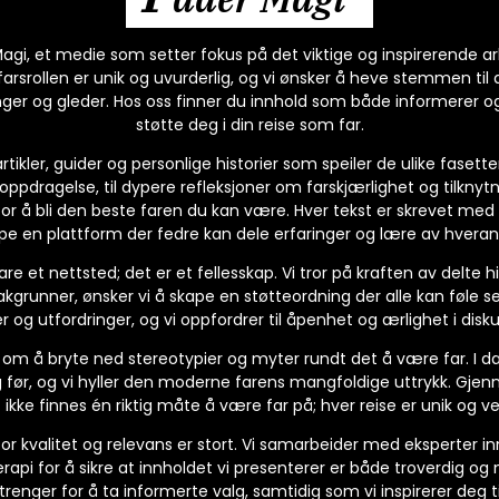
gi, et medie som setter fokus på det viktige og inspirerende ar
rsrollen er unik og uvurderlig, og vi ønsker å heve stemmen til 
ger og gleder. Hos oss finner du innhold som både informerer og 
støtte deg i din reise som far.
artikler, guider og personlige historier som speiler de ulike fasett
ppdragelse, til dypere refleksjoner om farskjærlighet og tilknytn
or å bli den beste faren du kan være. Hver tekst er skrevet med
pe en plattform der fedre kan dele erfaringer og lære av hveran
e et nettsted; det er et fellesskap. Vi tror på kraften av delte hi
akgrunner, ønsker vi å skape en støtteordning der alle kan føle se
 og utfordringer, og vi oppfordrer til åpenhet og ærlighet i disk
 om å bryte ned stereotypier og myter rundt det å være far. I da
før, og vi hyller den moderne farens mangfoldige uttrykk. Gjennom
 ikke finnes én riktig måte å være far på; hver reise er unik og ver
r kvalitet og relevans er stort. Vi samarbeider med eksperter i
api for å sikre at innholdet vi presenterer er både troverdig og n
enger for å ta informerte valg, samtidig som vi inspirerer deg til