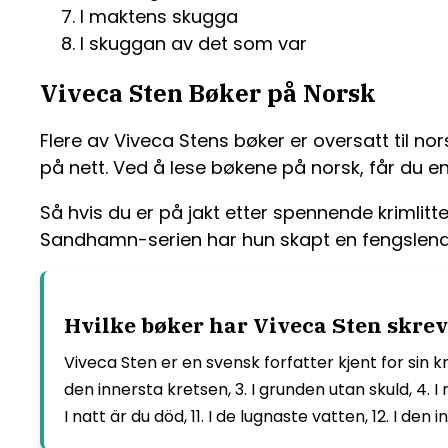
I maktens skugga
I skuggan av det som var
Viveca Sten Bøker på Norsk
Flere av Viveca Stens bøker er oversatt til nor
på nett. Ved å lese bøkene på norsk, får du e
Så hvis du er på jakt etter spennende krimlitt
Sandhamn-serien har hun skapt en fengslende 
Hvilke bøker har Viveca Sten skreve
Viveca Sten er en svensk forfatter kjent for sin k
den innersta kretsen, 3. I grunden utan skuld, 4. I na
I natt är du död, 11. I de lugnaste vatten, 12. I den 