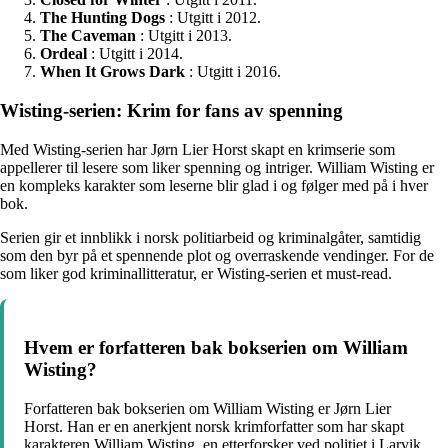
The Hunting Dogs
: Utgitt i 2012.
The Caveman
: Utgitt i 2013.
Ordeal
: Utgitt i 2014.
When It Grows Dark
: Utgitt i 2016.
Wisting-serien: Krim for fans av spenning
Med Wisting-serien har Jørn Lier Horst skapt en krimserie som
appellerer til lesere som liker spenning og intriger. William Wisting er
en kompleks karakter som leserne blir glad i og følger med på i hver
bok.
Serien gir et innblikk i norsk politiarbeid og kriminalgåter, samtidig
som den byr på et spennende plot og overraskende vendinger. For de
som liker god kriminallitteratur, er Wisting-serien et must-read.
Hvem er forfatteren bak bokserien om William
Wisting?
Forfatteren bak bokserien om William Wisting er Jørn Lier
Horst. Han er en anerkjent norsk krimforfatter som har skapt
karakteren William Wisting, en etterforsker ved politiet i Larvik.